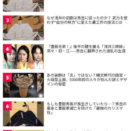
なぜ浅井の旧臣は秀吉に従ったのか？ 武力を使
3
わず“自分の味方”に変えた裏工作の技法とは
『豊臣兄弟！』後半の鍵を握る「浅井三姉妹」
4
茶々・初・江——秀吉に翻弄された波乱の生涯
あの装飾は「炎」ではない？縄文時代の国宝・
5
火焔型土器、5000年前の人々が刻んだ謎とデザ
インの秘密
もしも豊臣秀長が長生きしていたら…？秀吉の
6
暴走と豊臣家滅亡を防げた「最強のカリスマ
性」