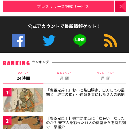
プレスリリース掲載サービス
公式アカウントで最新情報ゲット！
ランキング
RANKING
DAILY
WEEKLY
MONTHLY
24時間
週 間
月 間
『豊臣兄弟！』お市と柴田勝家、自刃しての最
1
期と「辞世の句」…運命を共にした２人の悲劇
【豊臣兄弟！】秀吉は本当に「女狂い」だった
2
のか？ 天下人を彩った11人の側室たちを時系列
で一挙紹介