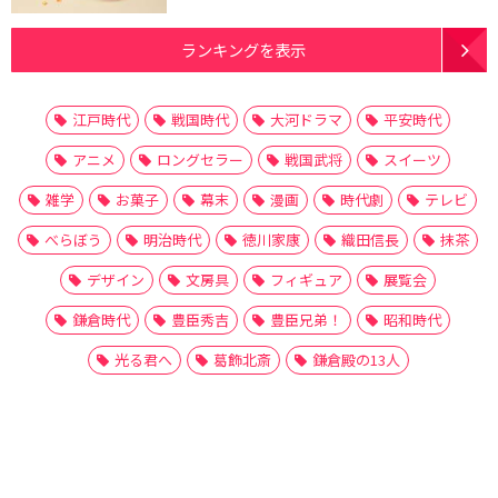
ランキングを表示
江戸時代
戦国時代
大河ドラマ
平安時代
アニメ
ロングセラー
戦国武将
スイーツ
雑学
お菓子
幕末
漫画
時代劇
テレビ
べらぼう
明治時代
徳川家康
織田信長
抹茶
デザイン
文房具
フィギュア
展覧会
鎌倉時代
豊臣秀吉
豊臣兄弟！
昭和時代
光る君へ
葛飾北斎
鎌倉殿の13人