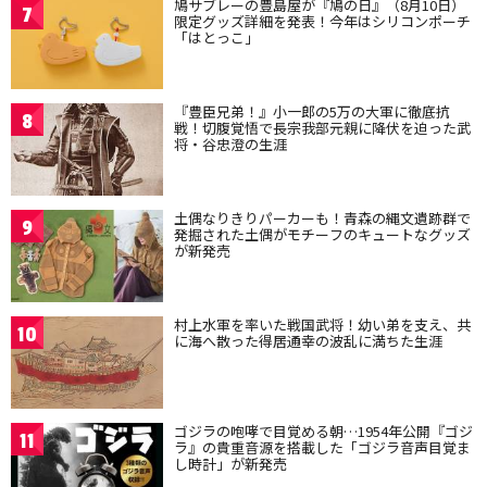
鳩サブレーの豊島屋が『鳩の日』（8月10日）
7
限定グッズ詳細を発表！今年はシリコンポーチ
「はとっこ」
『豊臣兄弟！』小一郎の5万の大軍に徹底抗
8
戦！切腹覚悟で長宗我部元親に降伏を迫った武
将・谷忠澄の生涯
土偶なりきりパーカーも！青森の縄文遺跡群で
9
発掘された土偶がモチーフのキュートなグッズ
が新発売
村上水軍を率いた戦国武将！幼い弟を支え、共
10
に海へ散った得居通幸の波乱に満ちた生涯
ゴジラの咆哮で目覚める朝…1954年公開『ゴジ
11
ラ』の貴重音源を搭載した「ゴジラ音声目覚ま
し時計」が新発売