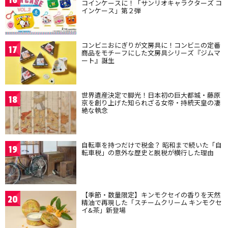
16
コインケースに！「サンリオキャラクターズ コ
インケース」第２弾
コンビニおにぎりが文房具に！コンビニの定番
17
商品をモチーフにした文房具シリーズ『ジムマ
ート』誕生
世界遺産決定で脚光！日本初の巨大都城・藤原
18
京を創り上げた知られざる女帝・持統天皇の凄
絶な執念
自転車を持つだけで税金？ 昭和まで続いた「自
19
転車税」の意外な歴史と脱税が横行した理由
【季節・数量限定】キンモクセイの香りを天然
20
精油で再現した「スチームクリーム キンモクセ
イ&茶」新登場