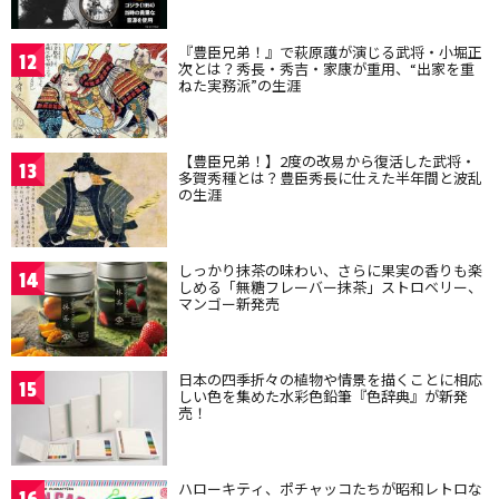
『豊臣兄弟！』で萩原護が演じる武将・小堀正
12
次とは？秀長・秀吉・家康が重用、“出家を重
ねた実務派”の生涯
【豊臣兄弟！】2度の改易から復活した武将・
13
多賀秀種とは？豊臣秀長に仕えた半年間と波乱
の生涯
しっかり抹茶の味わい、さらに果実の香りも楽
14
しめる「無糖フレーバー抹茶」ストロベリー、
マンゴー新発売
日本の四季折々の植物や情景を描くことに相応
15
しい色を集めた水彩色鉛筆『色辞典』が新発
売！
ハローキティ、ポチャッコたちが昭和レトロな