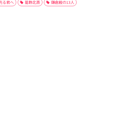
光る君へ
葛飾北斎
鎌倉殿の13人