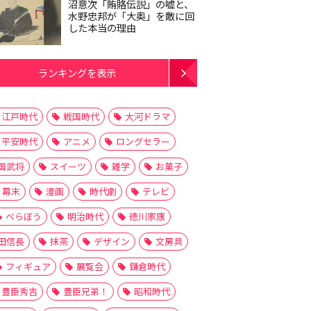
沼意次「賄賂伝説」の嘘と、
水野忠邦が「大奥」を敵に回
した本当の理由
ランキングを表示
江戸時代
戦国時代
大河ドラマ
平安時代
アニメ
ロングセラー
国武将
スイーツ
雑学
お菓子
幕末
漫画
時代劇
テレビ
べらぼう
明治時代
徳川家康
田信長
抹茶
デザイン
文房具
フィギュア
展覧会
鎌倉時代
豊臣秀吉
豊臣兄弟！
昭和時代