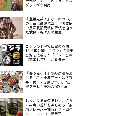
土偶がモチーフのキュートな
グッズが新発売
『豊臣兄弟！』小一郎の5万
の大軍に徹底抗戦！切腹覚悟
で長宗我部元親に降伏を迫っ
た武将・谷忠澄の生涯
ゴジラの咆哮で目覚める朝…
1954年公開『ゴジラ』の貴重
音源を搭載した「ゴジラ音声
目覚まし時計」が新発売
『豊臣兄弟！』で萩原護が演
じる武将・小堀正次とは？秀
長・秀吉・家康が重用、“出
家を重ねた実務派”の生涯
しっかり抹茶の味わい、さら
に果実の香りも楽しめる「無
糖フレーバー抹茶」ストロベ
リー、マンゴー新発売