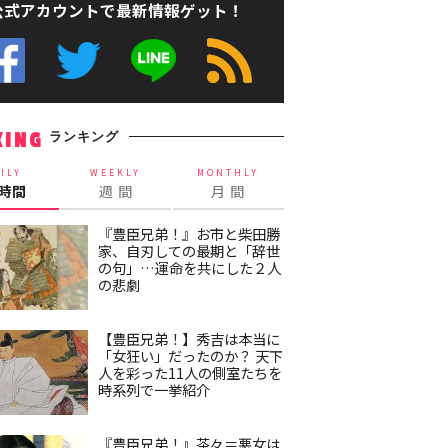
公式アカウントで最新情報ゲット！
ランキング
KING
ILY
WEEKLY
MONTHLY
4時間
週 間
月 間
『豊臣兄弟！』お市と柴田勝
家、自刃しての最期と「辞世
の句」…運命を共にした２人
の悲劇
【豊臣兄弟！】秀吉は本当に
「女狂い」だったのか？ 天下
人を彩った11人の側室たちを
時系列で一挙紹介
『豊臣兄弟！』茶々＝悪女は