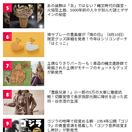
あの装飾は「炎」ではない？縄文時代の国宝・
5
火焔型土器、5000年前の人々が刻んだ謎とデザ
インの秘密
鳩サブレーの豊島屋が『鳩の日』（8月10日）
6
限定グッズ詳細を発表！今年はシリコンポーチ
「はとっこ」
土偶なりきりパーカーも！青森の縄文遺跡群で
7
発掘された土偶がモチーフのキュートなグッズ
が新発売
『豊臣兄弟！』小一郎の5万の大軍に徹底抗
8
戦！切腹覚悟で長宗我部元親に降伏を迫った武
将・谷忠澄の生涯
ゴジラの咆哮で目覚める朝…1954年公開『ゴジ
9
ラ』の貴重音源を搭載した「ゴジラ音声目覚ま
し時計」が新発売