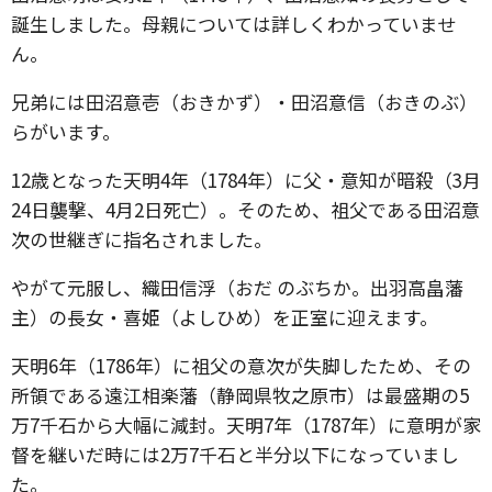
誕生しました。母親については詳しくわかっていませ
ん。
兄弟には田沼意壱（おきかず）・田沼意信（おきのぶ）
らがいます。
12歳となった天明4年（1784年）に父・意知が暗殺（3月
24日襲撃、4月2日死亡）。そのため、祖父である田沼意
次の世継ぎに指名されました。
やがて元服し、織田信浮（おだ のぶちか。出羽高畠藩
主）の長女・喜姫（よしひめ）を正室に迎えます。
天明6年（1786年）に祖父の意次が失脚したため、その
所領である遠江相楽藩（静岡県牧之原市）は最盛期の5
万7千石から大幅に減封。天明7年（1787年）に意明が家
督を継いだ時には2万7千石と半分以下になっていまし
た。