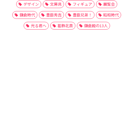
デザイン
文房具
フィギュア
展覧会
鎌倉時代
豊臣秀吉
豊臣兄弟！
昭和時代
光る君へ
葛飾北斎
鎌倉殿の13人