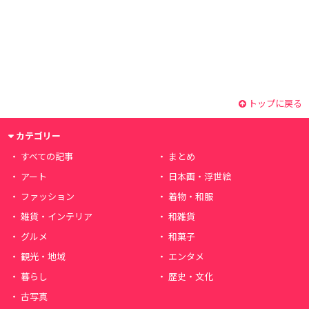
トップに戻る
カテゴリー
すべての記事
まとめ
アート
日本画・浮世絵
ファッション
着物・和服
雑貨・インテリア
和雑貨
グルメ
和菓子
観光・地域
エンタメ
暮らし
歴史・文化
古写真