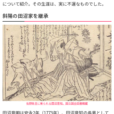
について紹介。その生涯は、実に不運なものでした。
斜陽の田沼家を継承
佐野政言に斬られる田沼意知。国立国会図書館蔵
田沼意明は安永2年（1773年）、田沼意知の長男として