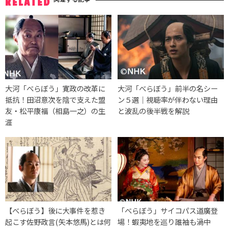
RELATED
大河「べらぼう」寛政の改革に
大河「べらぼう」前半の名シー
抵抗！田沼意次を陰で支えた盟
ン５選｜視聴率が伴わない理由
友・松平康福（相島一之）の生
と波乱の後半戦を解説
涯
【べらぼう】後に大事件を惹き
「べらぼう」サイコパス道廣登
起こす佐野政言(矢本悠馬)とは何
場！蝦夷地を巡り誰袖も渦中