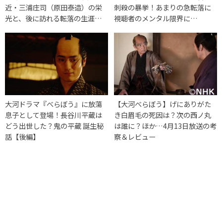
近・三浦庄司（原田泰造）の栄
刺殺の暴挙！あまりの急転落に
光と、後に訪れる転落の生涯…
視聴者のメンタル限界に…
大河ドラマ『べらぼう』に放蕩
【大河べらぼう】げにありがた
息子として登場！長谷川平蔵は
き白眉毛の死因は？次の西ノ丸
どう出世した？鬼の平蔵 誕生秘
は誰に？ほか…4月13日放送の考
話【後編】
察＆レビュー