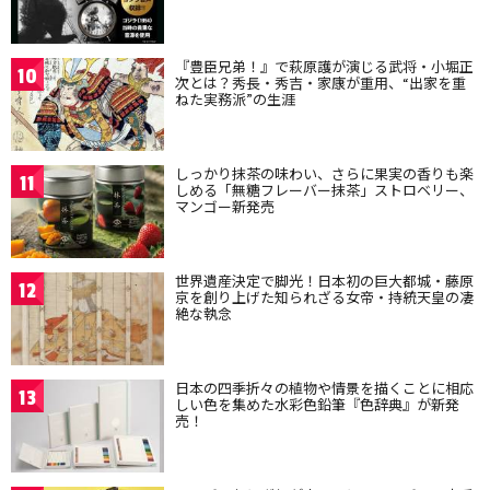
『豊臣兄弟！』で萩原護が演じる武将・小堀正
10
次とは？秀長・秀吉・家康が重用、“出家を重
ねた実務派”の生涯
しっかり抹茶の味わい、さらに果実の香りも楽
11
しめる「無糖フレーバー抹茶」ストロベリー、
マンゴー新発売
世界遺産決定で脚光！日本初の巨大都城・藤原
12
京を創り上げた知られざる女帝・持統天皇の凄
絶な執念
日本の四季折々の植物や情景を描くことに相応
13
しい色を集めた水彩色鉛筆『色辞典』が新発
売！