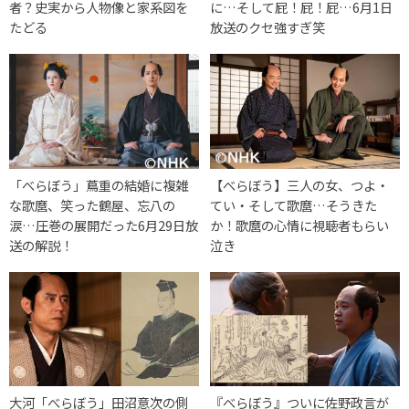
者？史実から人物像と家系図を
に…そして屁！屁！屁…6月1日
たどる
放送のクセ強すぎ笑
「べらぼう」蔦重の結婚に複雑
【べらぼう】三人の女、つよ・
な歌麿、笑った鶴屋、忘八の
てい・そして歌麿…そうきた
涙…圧巻の展開だった6月29日放
か！歌麿の心情に視聴者もらい
送の解説！
泣き
大河「べらぼう」田沼意次の側
『べらぼう』ついに佐野政言が