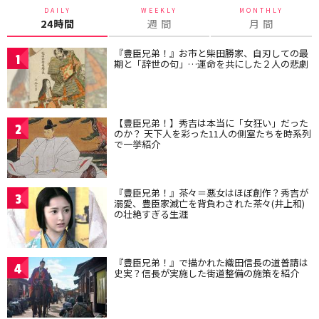
DAILY
WEEKLY
MONTHLY
24時間
週 間
月 間
『豊臣兄弟！』お市と柴田勝家、自刃しての最
1
期と「辞世の句」…運命を共にした２人の悲劇
【豊臣兄弟！】秀吉は本当に「女狂い」だった
2
のか？ 天下人を彩った11人の側室たちを時系列
で一挙紹介
『豊臣兄弟！』茶々＝悪女はほぼ創作？秀吉が
3
溺愛、豊臣家滅亡を背負わされた茶々(井上和)
の壮絶すぎる生涯
『豊臣兄弟！』で描かれた織田信長の道普請は
4
史実？信長が実施した街道整備の施策を紹介