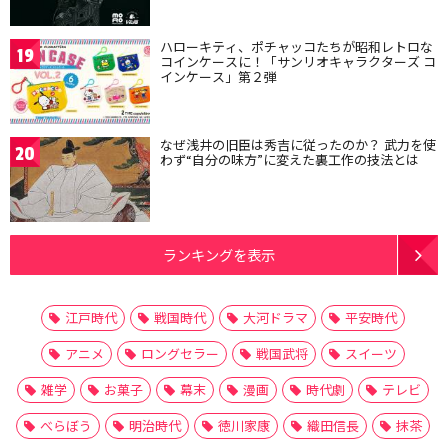
ハローキティ、ポチャッコたちが昭和レトロな
19
コインケースに！「サンリオキャラクターズ コ
インケース」第２弾
なぜ浅井の旧臣は秀吉に従ったのか？ 武力を使
20
わず“自分の味方”に変えた裏工作の技法とは
ランキングを表示
江戸時代
戦国時代
大河ドラマ
平安時代
アニメ
ロングセラー
戦国武将
スイーツ
雑学
お菓子
幕末
漫画
時代劇
テレビ
べらぼう
明治時代
徳川家康
織田信長
抹茶