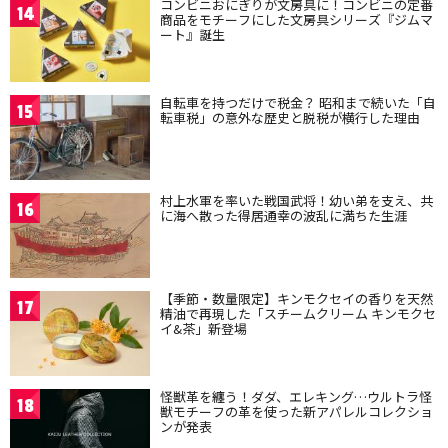
コンビニおにぎりが文房具に！コンビニの定番
14
商品をモチーフにした文房具シリーズ『ジムマ
ート』誕生
自転車を持つだけで税金？ 昭和まで続いた「自
15
転車税」の意外な歴史と脱税が横行した理由
村上水軍を率いた戦国武将！幼い弟を支え、共
16
に海へ散った得居通幸の波乱に満ちた生涯
【季節・数量限定】キンモクセイの香りを天然
17
精油で再現した「スチームクリーム キンモクセ
イ&茶」新登場
怪獣革を纏う！ダダ、エレキング…ウルトラ怪
18
獣モチーフの革を使った新アパレルコレクショ
ンが発表