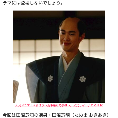
ラマには登場しないでしょう。
大河ドラマ「べらぼう～蔦重栄華乃夢噺～」公式サイトより ©️NHK
今回は田沼意知の嫡男・田沼意明（たぬま おきあき）