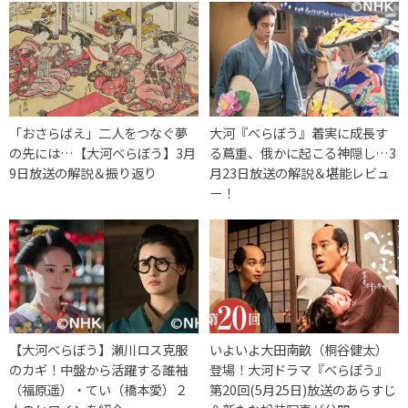
「おさらばえ」二人をつなぐ夢
大河『べらぼう』着実に成長す
の先には…【大河べらぼう】3月
る蔦重、俄かに起こる神隠し…3
9日放送の解説＆振り返り
月23日放送の解説＆堪能レビュ
ー！
【大河べらぼう】瀬川ロス克服
いよいよ大田南畝（桐谷健太）
のカギ！中盤から活躍する誰袖
登場！大河ドラマ『べらぼう』
（福原遥）・てい（橋本愛）２
第20回(5月25日)放送のあらすじ