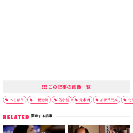
この記事の画像一覧
べらぼう
一橋治済
俵小槌
元木網
加保茶元成
北
関連する記事
RELATED