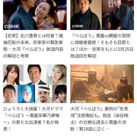
【史実】北川豊章とは何者？誰
「べらぼう」蔦重vs鶴屋の笑顔
袖花魁の未来、将軍家の緊急事
に視聴者震撼！そもそも狂歌と
態…大河『べらぼう』放送内容
は？ほか…史実をもとに5月25日
の解説と考察
放送回を解説
ひょうろく大抜擢！大河ドラマ
大河『べらぼう』異例の”性表
「べらぼう ～蔦重栄華乃夢噺
現”注意喚起も。捨吉（染谷翔
～」の新たな出演者７名が発
太）の壮絶な過去と蔦重の決
表！
断！第18話に泣く…