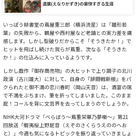
道廣(えなりかずき)の豪快すぎる生涯
いっぽう耕書堂の蔦屋重三郎（横浜流星）は「雛形若
葉」の失敗から、鶴屋や西村屋など老舗との実力差を痛
感します。しかし型破りだからこそ「そうきたか！」で
ヒットを飛ばし続けた我らが蔦重、次なる「そうきた
か！」の仕込みに入っているようです。
しかし戯作『御存商売物』の大ヒットで上り調子の北川
政演（古川雄大）に対して、自身の『辞闘戦新根』をパ
クられたと御不満の恋川春町（岡山天音）は、酒宴の席
で不満をぶちまけ、筆を折ってしまいました。このまま
屁！コールを背に文芸界を去ってしまうのでしょうか。
NHK大河ドラマ「べらぼう～蔦重栄華乃夢噺～」第21
回放送「蝦夷桜上野屁音（えぞのさくらうえののへお
と）」今週も気になるトピックを振り返っていきましょ