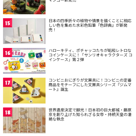
日本の四季折々の植物や情景を描くことに相応
15
しい色を集めた水彩色鉛筆『色辞典』が新発
売！
ハローキティ、ポチャッコたちが昭和レトロな
16
コインケースに！「サンリオキャラクターズ コ
インケース」第２弾
コンビニおにぎりが文房具に！コンビニの定番
17
商品をモチーフにした文房具シリーズ『ジムマ
ート』誕生
世界遺産決定で脚光！日本初の巨大都城・藤原
18
京を創り上げた知られざる女帝・持統天皇の凄
絶な執念