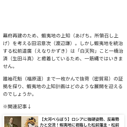
幕府再建のため、蝦夷地の上知（あげち。所領召し上
げ）を考える田沼意次（渡辺謙）。しかし蝦夷地を統治
する松前道廣（えなりかずき）は「白天狗」こと一橋治
済（生田斗真）と癒着しているため、一筋縄ではいきま
せん。
誰袖花魁（福原遥）まで一枚かんで抜荷（密貿易）の証
拠を探り、蝦夷地の上知計画はどのような展開を迎える
のでしょうか。
※関連記事↓
【大河べらぼう】ロシアに強硬姿勢、反幕勢
力と交流！蝦夷地に君臨した松前藩主・松前