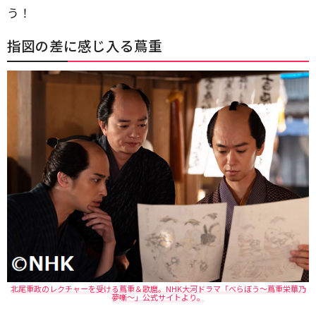
う！
指図の差に感じ入る蔦重
北尾重政のレクチャーを受ける蔦重＆歌麿。NHK大河ドラマ「べらぼう～蔦重栄華乃
夢噺～」公式サイトより。