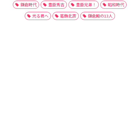
鎌倉時代
豊臣秀吉
豊臣兄弟！
昭和時代
光る君へ
葛飾北斎
鎌倉殿の13人