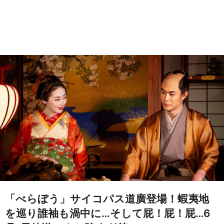
「べらぼう」サイコパス道廣登場！蝦夷地
を巡り誰袖も渦中に…そして屁！屁！屁…6