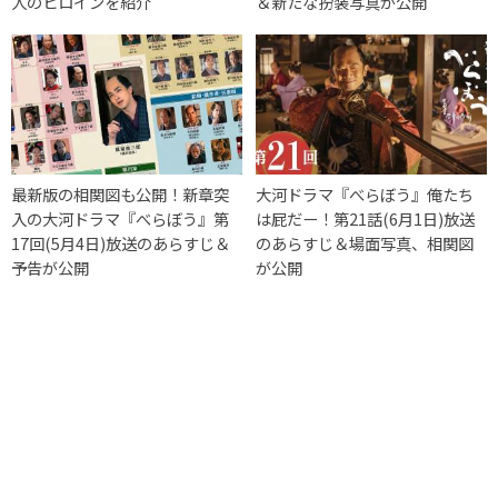
人のヒロインを紹介
＆新たな扮装写真が公開
最新版の相関図も公開！新章突
大河ドラマ『べらぼう』俺たち
入の大河ドラマ『べらぼう』第
は屁だー！第21話(6月1日)放送
17回(5月4日)放送のあらすじ＆
のあらすじ＆場面写真、相関図
予告が公開
が公開