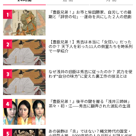
『豊臣兄弟！』お市と柴田勝家、自刃しての最
1
期と「辞世の句」…運命を共にした２人の悲劇
【豊臣兄弟！】秀吉は本当に「女狂い」だった
2
のか？ 天下人を彩った11人の側室たちを時系列
で一挙紹介
なぜ浅井の旧臣は秀吉に従ったのか？ 武力を使
3
わず“自分の味方”に変えた裏工作の技法とは
『豊臣兄弟！』後半の鍵を握る「浅井三姉妹」
4
茶々・初・江——秀吉に翻弄された波乱の生涯
あの装飾は「炎」ではない？縄文時代の国宝・
5
火焔型土器、5000年前の人々が刻んだ謎とデザ