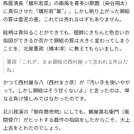
鳥居清長「雛形若菜」の画風を喜多川歌麿（染谷翔太）
に真似させた「雛形若”葉”」。しかし刷り上がった錦絵
の質は雲泥の差。これでは売れるはずもありません。
絵柄は真似ることができても、摺師にきちんと色合いの
指図ができるか否かで錦絵の質は大きく変わってしまう
ことを、北尾重政（橋本淳）に教えてもらいました。
重政「これが、まぁ錦絵の西村屋って言われる所以だ
ね」
かつて西村屋与八（西村まさ彦）が「汚い手を使いやが
って。しかし錦絵はそう甘くないよ」と言ったのは、単
なる負け惜しみではなかったのです。
北川政演の『御存商売物』にしても、鶴屋喜右衛門（風
間俊介）がヒットする戯作の指図をしたからこそ、大上
上吉をとれたのでしょう。