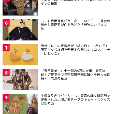
インの秘密
もしも豊臣秀長が長生きしていたら…？秀吉の
6
暴走と豊臣家滅亡を防げた「最強のカリスマ
性」
鳩サブレーの豊島屋が『鳩の日』（8月10日）
7
限定グッズ詳細を発表！今年はシリコンポーチ
「はとっこ」
『豊臣兄弟！』小一郎の5万の大軍に徹底抗
8
戦！切腹覚悟で長宗我部元親に降伏を迫った武
将・谷忠澄の生涯
土偶なりきりパーカーも！青森の縄文遺跡群で
9
発掘された土偶がモチーフのキュートなグッズ
が新発売