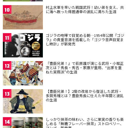
村上水軍を率いた戦国武将！幼い弟を支え、共
10
に海へ散った得居通幸の波乱に満ちた生涯
ゴジラの咆哮で目覚める朝…1954年公開『ゴジ
11
ラ』の貴重音源を搭載した「ゴジラ音声目覚ま
し時計」が新発売
『豊臣兄弟！』で萩原護が演じる武将・小堀正
12
次とは？秀長・秀吉・家康が重用、“出家を重
ねた実務派”の生涯
【豊臣兄弟！】2度の改易から復活した武将・
13
多賀秀種とは？豊臣秀長に仕えた半年間と波乱
の生涯
しっかり抹茶の味わい、さらに果実の香りも楽
14
しめる「無糖フレーバー抹茶」ストロベリー、
マンゴー新発売