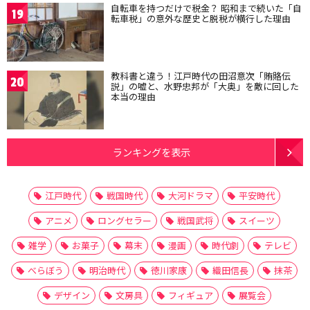
自転車を持つだけで税金？ 昭和まで続いた「自
19
転車税」の意外な歴史と脱税が横行した理由
教科書と違う！江戸時代の田沼意次「賄賂伝
20
説」の嘘と、水野忠邦が「大奥」を敵に回した
本当の理由
ランキングを表示
江戸時代
戦国時代
大河ドラマ
平安時代
アニメ
ロングセラー
戦国武将
スイーツ
雑学
お菓子
幕末
漫画
時代劇
テレビ
べらぼう
明治時代
徳川家康
織田信長
抹茶
デザイン
文房具
フィギュア
展覧会