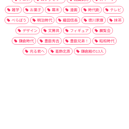
雑学
お菓子
幕末
漫画
時代劇
テレビ
べらぼう
明治時代
織田信長
徳川家康
抹茶
デザイン
文房具
フィギュア
展覧会
鎌倉時代
豊臣秀吉
豊臣兄弟！
昭和時代
光る君へ
葛飾北斎
鎌倉殿の13人