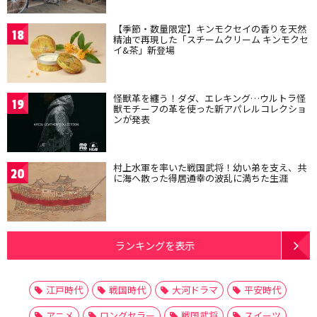
【季節・数量限定】キンモクセイの香りを天然
18
精油で再現した「スチームクリーム キンモクセ
イ&茶」新登場
怪獣革を纏う！ダダ、エレキング…ウルトラ怪
19
獣モチーフの革を使った新アパレルコレクショ
ンが発表
村上水軍を率いた戦国武将！幼い弟を支え、共
20
に海へ散った得居通幸の波乱に満ちた生涯
ランキングを表示
江戸時代
戦国時代
大河ドラマ
平安時代
アニメ
ロングセラー
戦国武将
スイーツ