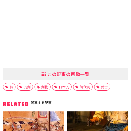
この記事の画像一覧
侍
刀剣
剣術
日本刀
時代劇
武士
関連する記事
RELATED