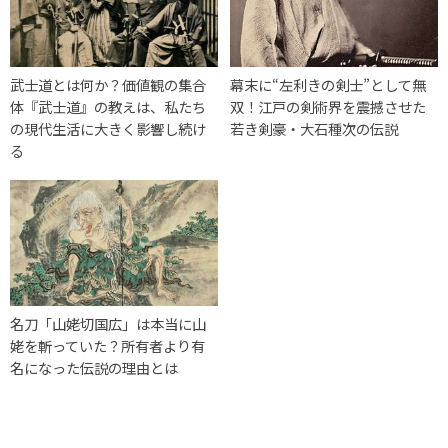
武士道とは何か？価値観の集合
幕末に“左利きの剣士”として無
体『武士道』の教えは、私たち
双！江戸の剣術界を震撼させた
の現代生活に大きく影響し続け
若き剣豪・大石種次の伝説
る
名刀「山姥切国広」は本当に山
姥を斬っていた？所有者より有
名になった伝説の理由とは