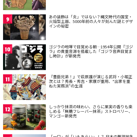
あの装飾は「炎」ではない？縄文時代の国宝・
9
火焔型土器、5000年前の人々が刻んだ謎とデザ
インの秘密
ゴジラの咆哮で目覚める朝…1954年公開『ゴジ
10
ラ』の貴重音源を搭載した「ゴジラ音声目覚ま
し時計」が新発売
『豊臣兄弟！』で萩原護が演じる武将・小堀正
11
次とは？秀長・秀吉・家康が重用、“出家を重
ねた実務派”の生涯
しっかり抹茶の味わい、さらに果実の香りも楽
12
しめる「無糖フレーバー抹茶」ストロベリー、
マンゴー新発売
「一口」が「いもあらい」！？ 日本の難読地名