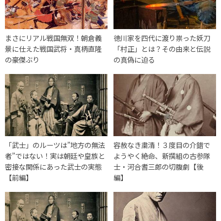
まさにリアル戦国無双！朝倉義
徳川家を四代に渡り祟った妖刀
景に仕えた戦国武将・真柄直隆
「村正」とは？その由来と伝説
の豪傑ぶり
の真偽に迫る
「武士」のルーツは”地方の無法
容赦なき粛清！３度目の介錯で
者”ではない！実は朝廷や皇族と
ようやく絶命、新撰組の古参隊
密接な関係にあった武士の実態
士・河合耆三郎の切腹劇【後
【前編】
編】