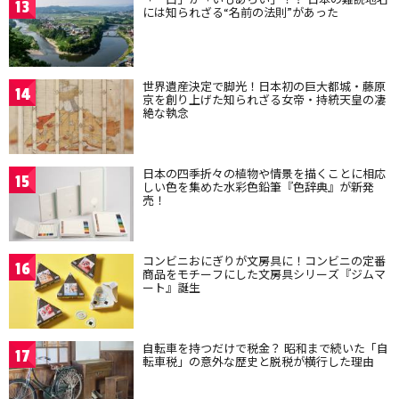
13
には知られざる“名前の法則”があった
世界遺産決定で脚光！日本初の巨大都城・藤原
14
京を創り上げた知られざる女帝・持統天皇の凄
絶な執念
日本の四季折々の植物や情景を描くことに相応
15
しい色を集めた水彩色鉛筆『色辞典』が新発
売！
コンビニおにぎりが文房具に！コンビニの定番
16
商品をモチーフにした文房具シリーズ『ジムマ
ート』誕生
自転車を持つだけで税金？ 昭和まで続いた「自
17
転車税」の意外な歴史と脱税が横行した理由