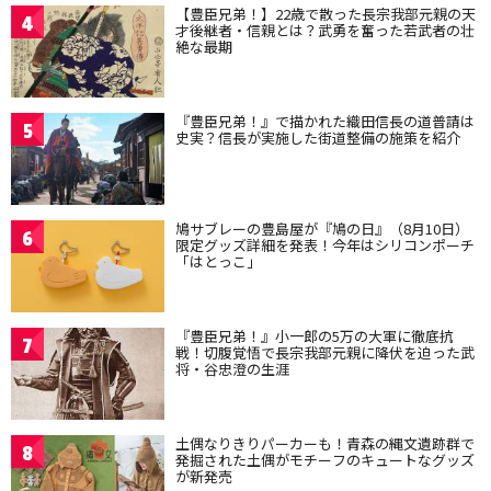
【豊臣兄弟！】22歳で散った長宗我部元親の天
4
才後継者・信親とは？武勇を奮った若武者の壮
絶な最期
『豊臣兄弟！』で描かれた織田信長の道普請は
5
史実？信長が実施した街道整備の施策を紹介
鳩サブレーの豊島屋が『鳩の日』（8月10日）
6
限定グッズ詳細を発表！今年はシリコンポーチ
「はとっこ」
『豊臣兄弟！』小一郎の5万の大軍に徹底抗
7
戦！切腹覚悟で長宗我部元親に降伏を迫った武
将・谷忠澄の生涯
土偶なりきりパーカーも！青森の縄文遺跡群で
8
発掘された土偶がモチーフのキュートなグッズ
が新発売