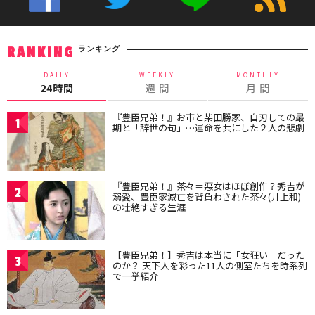
ランキング
RANKING
DAILY
WEEKLY
MONTHLY
24時間
週 間
月 間
『豊臣兄弟！』お市と柴田勝家、自刃しての最
1
期と「辞世の句」…運命を共にした２人の悲劇
『豊臣兄弟！』茶々＝悪女はほぼ創作？秀吉が
2
溺愛、豊臣家滅亡を背負わされた茶々(井上和)
の壮絶すぎる生涯
【豊臣兄弟！】秀吉は本当に「女狂い」だった
3
のか？ 天下人を彩った11人の側室たちを時系列
で一挙紹介