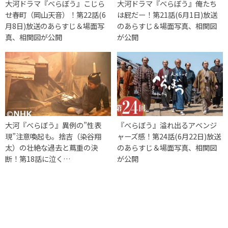
大河ドラマ『べらぼう』こじら
大河ドラマ『べらぼう』俺たち
せ春町（岡山天音）！第22話(6
は屁だー！第21話(6月1日)放送
月8日)放送のあらすじ＆場面写
のあらすじ＆場面写真、相関図
真、相関図が公開
が公開
大河『べらぼう』異例の”性表
『べらぼう』溢れ出るアベンジ
現”注意喚起も。捨吉（染谷翔
ャーズ感！第24話(6月22日)放送
太）の壮絶な過去と蔦重の決
のあらすじ＆場面写真、相関図
断！第18話に泣く…
が公開