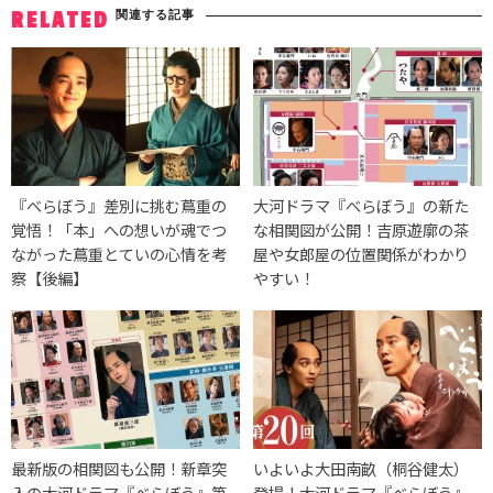
関連する記事
RELATED
『べらぼう』差別に挑む蔦重の
大河ドラマ『べらぼう』の新た
覚悟！「本」への想いが魂でつ
な相関図が公開！吉原遊廓の茶
ながった蔦重とていの心情を考
屋や女郎屋の位置関係がわかり
察【後編】
やすい！
最新版の相関図も公開！新章突
いよいよ大田南畝（桐谷健太）
入の大河ドラマ『べらぼう』第
登場！大河ドラマ『べらぼう』