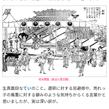
地本問屋（長谷川雪旦画）
生真面目な
てい
のこと。遊郭に対する忌避感や、売れっ
子の蔦重に対する僻みのような気持ちからくる言葉かと
思いましたが、実は深い訳が。