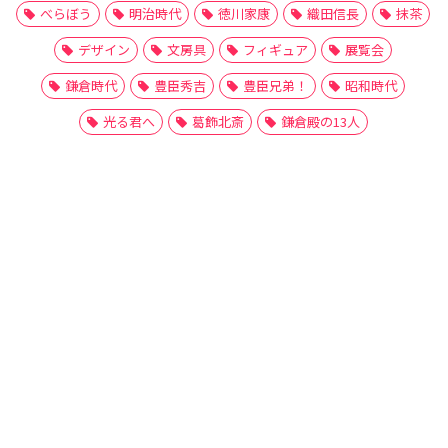
べらぼう
明治時代
徳川家康
織田信長
抹茶
デザイン
文房具
フィギュア
展覧会
鎌倉時代
豊臣秀吉
豊臣兄弟！
昭和時代
光る君へ
葛飾北斎
鎌倉殿の13人