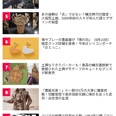
あの装飾は「炎」ではない？縄文時代の国宝・
5
火焔型土器、5000年前の人々が刻んだ謎とデザ
インの秘密
鳩サブレーの豊島屋が『鳩の日』（8月10日）
6
限定グッズ詳細を発表！今年はシリコンポーチ
「はとっこ」
土偶なりきりパーカーも！青森の縄文遺跡群で
7
発掘された土偶がモチーフのキュートなグッズ
が新発売
『豊臣兄弟！』小一郎の5万の大軍に徹底抗
8
戦！切腹覚悟で長宗我部元親に降伏を迫った武
将・谷忠澄の生涯
ゴジラの咆哮で目覚める朝…1954年公開『ゴジ