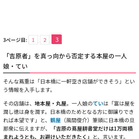
3
3ページ目:
1
2
「吉原者」を真っ向から否定する本屋の一人
娘・てい
そんな蔦重は「日本橋に一軒空き店舗ができそう」とい
う情報を入手します。
その店舗は、
地本屋・丸屋
。一人娘の
てい
は「富は屋を
潤し徳は身を潤す。日本橋のためとなる方に御譲りでき
れば本望です」と、
鶴屋
（風間俊介）筆頭に日本橋の旦
那衆に伝えますが、
「吉原の蔦屋耕書堂だけは1万両積
まれようとも、お避けいただきたく」
と、言います。