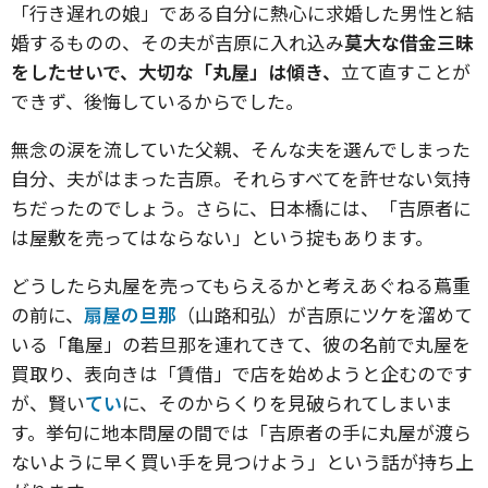
「行き遅れの娘」である自分に熱心に求婚した男性と結
婚するものの、その夫が吉原に入れ込み
莫大な借金三昧
をしたせいで、大切な「丸屋」は傾き、
立て直すことが
できず、後悔しているからでした。
無念の涙を流していた父親、そんな夫を選んでしまった
自分、夫がはまった吉原。それらすべてを許せない気持
ちだったのでしょう。さらに、日本橋には、「吉原者に
は屋敷を売ってはならない」という掟もあります。
どうしたら丸屋を売ってもらえるかと考えあぐねる蔦重
の前に、
扇屋の旦那
（山路和弘）が吉原にツケを溜めて
いる「亀屋」の若旦那を連れてきて、彼の名前で丸屋を
買取り、表向きは「賃借」で店を始めようと企むのです
が、賢い
てい
に、そのからくりを見破られてしまいま
す。挙句に地本問屋の間では「吉原者の手に丸屋が渡ら
ないように早く買い手を見つけよう」という話が持ち上