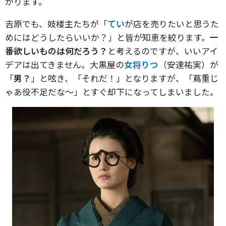
がります。
吉原でも、妓楼主たちが「
てい
が店を売りたいと思うた
めにはどうしたらいいか？」と皆が知恵を絞ります。
一
番欲しいものは何だろう？
と考えるのですが、いいアイ
デアは出てきません。大黒屋の
女将りつ
（安達祐実）が
「
男？
」と呟き、「それだ！」となりますが、「蔦重じ
ゃあ役不足だな〜」とすぐ却下になってしまいました。