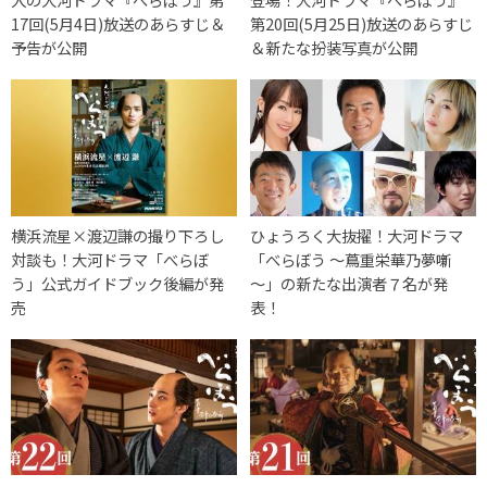
17回(5月4日)放送のあらすじ＆
第20回(5月25日)放送のあらすじ
予告が公開
＆新たな扮装写真が公開
横浜流星×渡辺謙の撮り下ろし
ひょうろく大抜擢！大河ドラマ
対談も！大河ドラマ「べらぼ
「べらぼう ～蔦重栄華乃夢噺
う」公式ガイドブック後編が発
～」の新たな出演者７名が発
売
表！