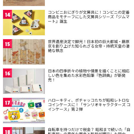
コンビニおにぎりが文房具に！コンビニの定番
14
商品をモチーフにした文房具シリーズ『ジムマ
ート』誕生
世界遺産決定で脚光！日本初の巨大都城・藤原
15
京を創り上げた知られざる女帝・持統天皇の凄
絶な執念
日本の四季折々の植物や情景を描くことに相応
16
しい色を集めた水彩色鉛筆『色辞典』が新発
売！
ハローキティ、ポチャッコたちが昭和レトロな
17
コインケースに！「サンリオキャラクターズ コ
インケース」第２弾
自転車を持つだけで税金？ 昭和まで続いた「自
18
転車税」の意外な歴史と脱税が横行した理由