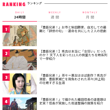
ランキング
RANKING
DAILY
WEEKLY
MONTHLY
24時間
週 間
月 間
『豊臣兄弟！』お市と柴田勝家、自刃しての最
1
期と「辞世の句」…運命を共にした２人の悲劇
【豊臣兄弟！】秀吉は本当に「女狂い」だった
2
のか？ 天下人を彩った11人の側室たちを時系列
で一挙紹介
『豊臣兄弟！』茶々＝悪女はほぼ創作？秀吉が
3
溺愛、豊臣家滅亡を背負わされた茶々(井上和)
の壮絶すぎる生涯
『豊臣兄弟！』で描かれた織田信長の道普請は
4
史実？信長が実施した街道整備の施策を紹介