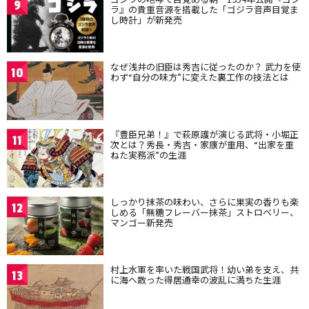
9
ラ』の貴重音源を搭載した「ゴジラ音声目覚ま
し時計」が新発売
なぜ浅井の旧臣は秀吉に従ったのか？ 武力を使
10
わず“自分の味方”に変えた裏工作の技法とは
『豊臣兄弟！』で萩原護が演じる武将・小堀正
11
次とは？秀長・秀吉・家康が重用、“出家を重
ねた実務派”の生涯
しっかり抹茶の味わい、さらに果実の香りも楽
12
しめる「無糖フレーバー抹茶」ストロベリー、
マンゴー新発売
村上水軍を率いた戦国武将！幼い弟を支え、共
13
に海へ散った得居通幸の波乱に満ちた生涯