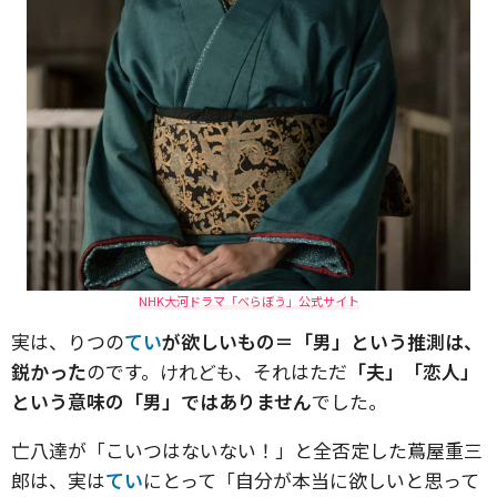
NHK大河ドラマ「べらぼう」公式サイト
実は、りつの
てい
が欲しいもの＝「男」という推測は、
鋭かった
のです。けれども、それはただ
「夫」「恋人」
という意味の「男」ではありません
でした。
亡八達が「こいつはないない！」と全否定した蔦屋重三
郎は、実は
てい
にとって「自分が本当に欲しいと思って