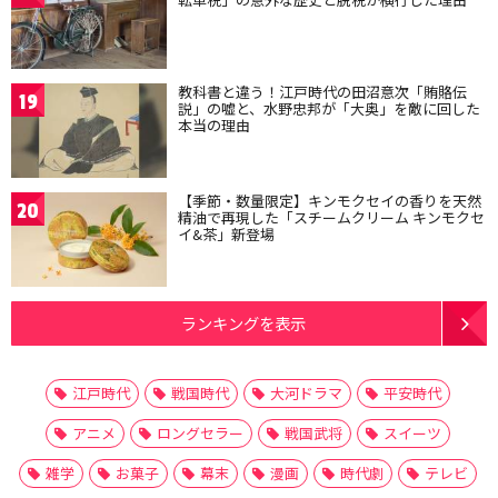
教科書と違う！江戸時代の田沼意次「賄賂伝
19
説」の嘘と、水野忠邦が「大奥」を敵に回した
本当の理由
【季節・数量限定】キンモクセイの香りを天然
20
精油で再現した「スチームクリーム キンモクセ
イ&茶」新登場
ランキングを表示
江戸時代
戦国時代
大河ドラマ
平安時代
アニメ
ロングセラー
戦国武将
スイーツ
雑学
お菓子
幕末
漫画
時代劇
テレビ