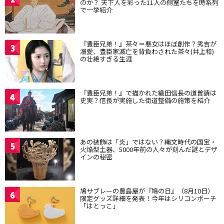
のか？ 天下人を彩った11人の側室たちを時系列
で一挙紹介
『豊臣兄弟！』茶々＝悪女はほぼ創作？秀吉が
3
溺愛、豊臣家滅亡を背負わされた茶々(井上和)
の壮絶すぎる生涯
『豊臣兄弟！』で描かれた織田信長の道普請は
4
史実？信長が実施した街道整備の施策を紹介
あの装飾は「炎」ではない？縄文時代の国宝・
5
火焔型土器、5000年前の人々が刻んだ謎とデザ
インの秘密
鳩サブレーの豊島屋が『鳩の日』（8月10日）
6
限定グッズ詳細を発表！今年はシリコンポーチ
「はとっこ」