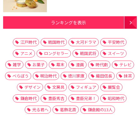
ランキングを表示
江戸時代
戦国時代
大河ドラマ
平安時代
アニメ
ロングセラー
戦国武将
スイーツ
雑学
お菓子
幕末
漫画
時代劇
テレビ
べらぼう
明治時代
徳川家康
織田信長
抹茶
デザイン
文房具
フィギュア
展覧会
鎌倉時代
豊臣秀吉
豊臣兄弟！
昭和時代
光る君へ
葛飾北斎
鎌倉殿の13人