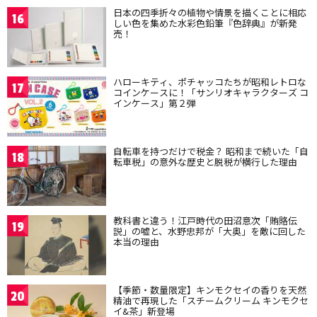
日本の四季折々の植物や情景を描くことに相応
16
しい色を集めた水彩色鉛筆『色辞典』が新発
売！
ハローキティ、ポチャッコたちが昭和レトロな
17
コインケースに！「サンリオキャラクターズ コ
インケース」第２弾
自転車を持つだけで税金？ 昭和まで続いた「自
18
転車税」の意外な歴史と脱税が横行した理由
教科書と違う！江戸時代の田沼意次「賄賂伝
19
説」の嘘と、水野忠邦が「大奥」を敵に回した
本当の理由
【季節・数量限定】キンモクセイの香りを天然
20
精油で再現した「スチームクリーム キンモクセ
イ&茶」新登場