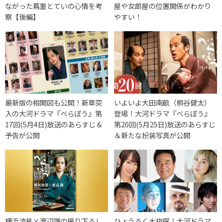
ながった蔦重とていの心情を考
屋や女郎屋の位置関係がわかり
察【後編】
やすい！
最新版の相関図も公開！新章突
いよいよ大田南畝（桐谷健太）
入の大河ドラマ『べらぼう』第
登場！大河ドラマ『べらぼう』
17回(5月4日)放送のあらすじ＆
第20回(5月25日)放送のあらすじ
予告が公開
＆新たな扮装写真が公開
横浜流星×渡辺謙の撮り下ろし
ひょうろく大抜擢！大河ドラマ