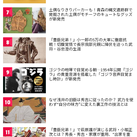
土偶なりきりパーカーも！青森の縄文遺跡群で
7
発掘された土偶がモチーフのキュートなグッズ
が新発売
『豊臣兄弟！』小一郎の5万の大軍に徹底抗
8
戦！切腹覚悟で長宗我部元親に降伏を迫った武
将・谷忠澄の生涯
ゴジラの咆哮で目覚める朝…1954年公開『ゴジ
9
ラ』の貴重音源を搭載した「ゴジラ音声目覚ま
し時計」が新発売
なぜ浅井の旧臣は秀吉に従ったのか？ 武力を使
10
わず“自分の味方”に変えた裏工作の技法とは
『豊臣兄弟！』で萩原護が演じる武将・小堀正
11
次とは？秀長・秀吉・家康が重用、“出家を重