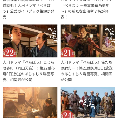
対談も！大河ドラマ「べらぼ
「べらぼう ～蔦重栄華乃夢噺
う」公式ガイドブック後編が発
～」の新たな出演者７名が発
売
表！
大河ドラマ『べらぼう』こじら
大河ドラマ『べらぼう』俺たち
せ春町（岡山天音）！第22話(6
は屁だー！第21話(6月1日)放送
月8日)放送のあらすじ＆場面写
のあらすじ＆場面写真、相関図
真、相関図が公開
が公開