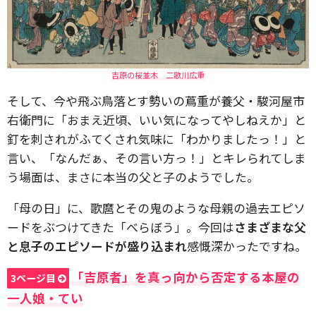
吉原の桜並木 二歌川広重
そして、今や飛ぶ鳥落とす勢いの蔦重が養父・駿河屋市
右衛門に「おまえ近頃、いい気になってやしねえか」と
釘を刺されがふてくされ気味に「わかりましたっ！」と
言い、「なんだぁ、その言い方っ！」とキレられてしま
う場面は、まさに本当の父と子のようでした。
「母の日」に、歌麿とその鬼のような母親の過去エピソ
ードをぶつけてきた「べらぼう」。今回は
さまざまな父
と息子のエピソードが盛り込まれ
感慨深かったですね。
「吉原者」を真っ向から否定する本屋の
3ページ目
一人娘・てい