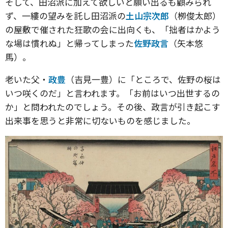
そして、田沼派に加えて欲しいと願い出るも顧みられ
ず、一縷の望みを託し田沼派の
土山宗次郎
（栁俊太郎）
の屋敷で催された狂歌の会に出向くも、「拙者はかよう
な場は慣れぬ」と帰ってしまった
佐野政言
（矢本悠
馬）。
老いた父・
政豊
（吉見一豊）に「ところで、佐野の桜は
いつ咲くのだ」と言われます。「お前はいつ出世するの
か」と問われたのでしょう。その後、政言が引き起こす
出来事を思うと非常に切ないものを感じました。