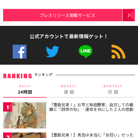
プレスリリース掲載サービス
公式アカウントで最新情報ゲット！
ランキング
RANKING
DAILY
WEEKLY
MONTHLY
24時間
週 間
月 間
『豊臣兄弟！』お市と柴田勝家、自刃しての最
1
期と「辞世の句」…運命を共にした２人の悲劇
【豊臣兄弟！】秀吉は本当に「女狂い」だった
2