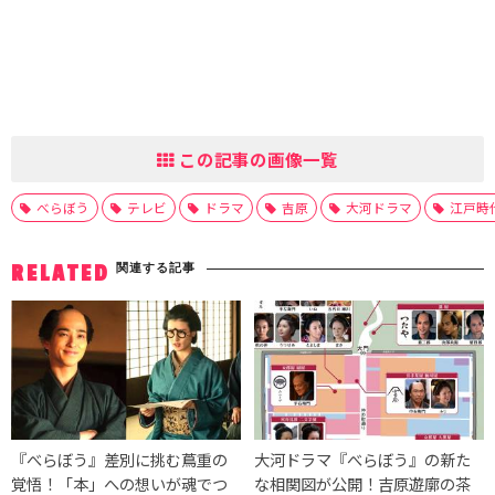
この記事の画像一覧
べらぼう
テレビ
ドラマ
吉原
大河ドラマ
江戸時
関連する記事
RELATED
『べらぼう』差別に挑む蔦重の
大河ドラマ『べらぼう』の新た
覚悟！「本」への想いが魂でつ
な相関図が公開！吉原遊廓の茶