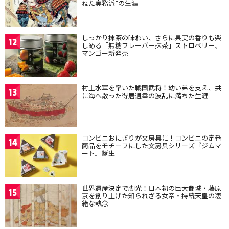
ねた実務派”の生涯
しっかり抹茶の味わい、さらに果実の香りも楽
12
しめる「無糖フレーバー抹茶」ストロベリー、
マンゴー新発売
村上水軍を率いた戦国武将！幼い弟を支え、共
13
に海へ散った得居通幸の波乱に満ちた生涯
コンビニおにぎりが文房具に！コンビニの定番
14
商品をモチーフにした文房具シリーズ『ジムマ
ート』誕生
世界遺産決定で脚光！日本初の巨大都城・藤原
15
京を創り上げた知られざる女帝・持統天皇の凄
絶な執念