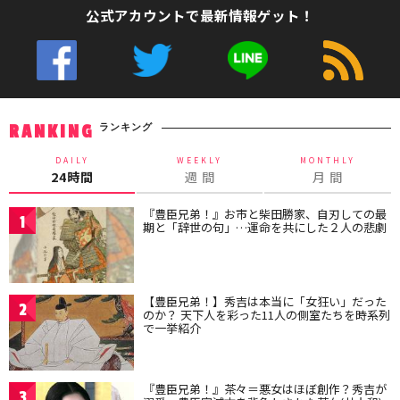
公式アカウントで最新情報ゲット！
ランキング
RANKING
DAILY
WEEKLY
MONTHLY
24時間
週 間
月 間
『豊臣兄弟！』お市と柴田勝家、自刃しての最
1
期と「辞世の句」…運命を共にした２人の悲劇
【豊臣兄弟！】秀吉は本当に「女狂い」だった
2
のか？ 天下人を彩った11人の側室たちを時系列
で一挙紹介
『豊臣兄弟！』茶々＝悪女はほぼ創作？秀吉が
3