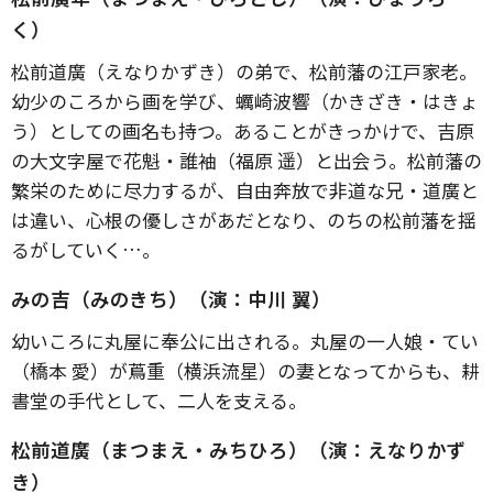
く）
松前道廣（えなりかずき）の弟で、松前藩の江戸家老。
幼少のころから画を学び、蠣崎波響（かきざき・はきょ
う）としての画名も持つ。あることがきっかけで、吉原
の大文字屋で花魁・誰袖（福原 遥）と出会う。松前藩の
繁栄のために尽力するが、自由奔放で非道な兄・道廣と
は違い、心根の優しさがあだとなり、のちの松前藩を揺
るがしていく…。
みの吉（みのきち）（演：中川 翼）
幼いころに丸屋に奉公に出される。丸屋の一人娘・てい
（橋本 愛）が蔦重（横浜流星）の妻となってからも、耕
書堂の手代として、二人を支える。
松前道廣（まつまえ・みちひろ）（演：えなりかず
き）