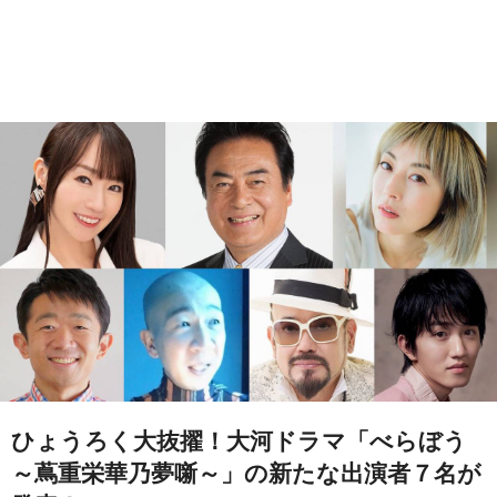
ひょうろく大抜擢！大河ドラマ「べらぼう
～蔦重栄華乃夢噺～」の新たな出演者７名が