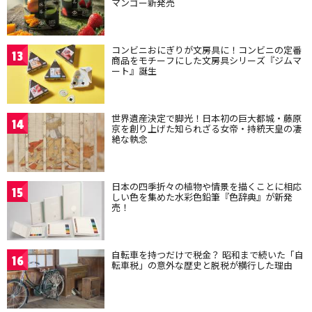
マンゴー新発売
コンビニおにぎりが文房具に！コンビニの定番
13
商品をモチーフにした文房具シリーズ『ジムマ
ート』誕生
世界遺産決定で脚光！日本初の巨大都城・藤原
14
京を創り上げた知られざる女帝・持統天皇の凄
絶な執念
日本の四季折々の植物や情景を描くことに相応
15
しい色を集めた水彩色鉛筆『色辞典』が新発
売！
自転車を持つだけで税金？ 昭和まで続いた「自
16
転車税」の意外な歴史と脱税が横行した理由