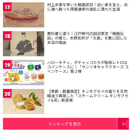
村上水軍を率いた戦国武将！幼い弟を支え、共
17
に海へ散った得居通幸の波乱に満ちた生涯
教科書と違う！江戸時代の田沼意次「賄賂伝
18
説」の嘘と、水野忠邦が「大奥」を敵に回した
本当の理由
ハローキティ、ポチャッコたちが昭和レトロな
19
コインケースに！「サンリオキャラクターズ コ
インケース」第２弾
【季節・数量限定】キンモクセイの香りを天然
20
精油で再現した「スチームクリーム キンモクセ
イ&茶」新登場
ランキングを表示