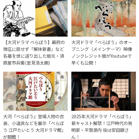
【大河ドラマ べらぼう】幕府の
大河ドラマ「べらぼう」のオー
弾圧に屈せず「解体新書」など
プニング（メインテーマ）映像
名著を世に送り出した版元・須
ノンクレジット版がYoutubeで
原屋市兵衛(里見浩太朗)
早くも公開！
大河『べらぼう』登場人物の衣
2025年大河ドラマ「べらぼう」
装、小道具などを展示「べらぼ
新キャスト解禁！江戸時代の発
う 江戸たいとう 大河ドラマ館」
明家・平賀源内 役は安田顕さ
が開館！
ん！