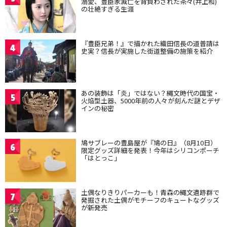
溺愛、豊臣家滅亡を背負わされた茶々(井上和)
の壮絶すぎる生涯
『豊臣兄弟！』で描かれた織田信長の道普請は
4
史実？信長が実施した街道整備の施策を紹介
あの装飾は「炎」ではない？縄文時代の国宝・
5
火焔型土器、5000年前の人々が刻んだ謎とデザ
インの秘密
鳩サブレーの豊島屋が『鳩の日』（8月10日）
6
限定グッズ詳細を発表！今年はシリコンポーチ
「はとっこ」
土偶なりきりパーカーも！青森の縄文遺跡群で
7
発掘された土偶がモチーフのキュートなグッズ
が新発売