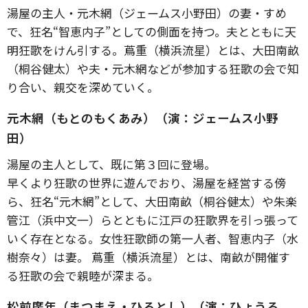
湯屋の主人・元木網（ジェームス小野田）の妻・すめ
で、狂名“智恵内子”としての側面を持つ。夫とともに天
明狂歌をけん引する。蔦重（横浜流星）とは、大田南畝
（桐谷健太）や夫・元木網などが参加する狂歌の会で知
り合い、親交を深めていく。
元木網（もとのもくあみ）（演：ジェームス小野
田）
湯屋の主人として、既に第３回に登場。
早くより狂歌の世界に遊んでおり、湯屋を経営する傍
ら、狂名“元木網”として、大田南畝（桐谷健太）や朱楽
管江（浜中文一）らとともに江戸の狂歌界を引っ張って
いく存在となる。女性狂歌師の第一人者、智恵内子（水
樹奈々）は妻。 蔦重（横浜流星）とは、南畝が開催す
る狂歌の会で親睦が深まる。
松前廣年（まつまえ・ひろとし）（演：ひょうろ