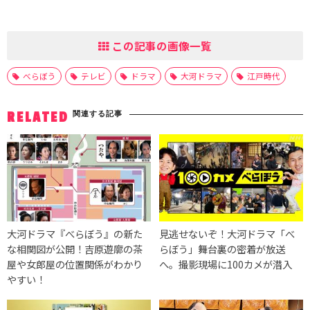
この記事の画像一覧
べらぼう
テレビ
ドラマ
大河ドラマ
江戸時代
関連する記事
RELATED
大河ドラマ『べらぼう』の新た
見逃せないぞ！大河ドラマ「べ
な相関図が公開！吉原遊廓の茶
らぼう」舞台裏の密着が放送
屋や女郎屋の位置関係がわかり
へ。撮影現場に100カメが潜入
やすい！