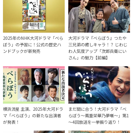
2025年のNHK大河ドラマ「べら
大河ドラマ『べらぼう』つたや
ぼう」の予習に！公式の歴史ハ
三兄弟の癒しキャラ！？ じわじ
ンドブックが新発売
わ人気度アップ「次郎兵衛にい
さん」の魅力【前編】
横浜流星 主演、2025年大河ドラ
まだ間に合う！大河ドラマ「べ
マ「べらぼう」の新たな出演者
らぼう～蔦重栄華乃夢噺～」第1
が発表！
～4回放送を一挙振り返り！