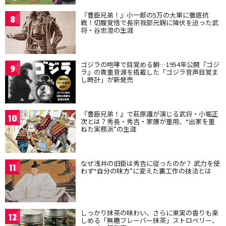
『豊臣兄弟！』小一郎の5万の大軍に徹底抗
8
戦！切腹覚悟で長宗我部元親に降伏を迫った武
将・谷忠澄の生涯
ゴジラの咆哮で目覚める朝…1954年公開『ゴジ
9
ラ』の貴重音源を搭載した「ゴジラ音声目覚ま
し時計」が新発売
『豊臣兄弟！』で萩原護が演じる武将・小堀正
10
次とは？秀長・秀吉・家康が重用、“出家を重
ねた実務派”の生涯
なぜ浅井の旧臣は秀吉に従ったのか？ 武力を使
11
わず“自分の味方”に変えた裏工作の技法とは
しっかり抹茶の味わい、さらに果実の香りも楽
12
しめる「無糖フレーバー抹茶」ストロベリー、