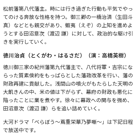
松前藩第八代藩主。時には行き過ぎた行動も平気でやっ
てのける奔放な性格を持つ。御三卿の⼀橋治済（生田斗
真）などとも親交があり、蝦夷（えぞ）の上知を進めよ
うとする田沼意次（渡辺 謙）に対して、政治的な駆け引
きを実行していく。
徳川治貞（とくがわ・はるさだ）（演：高橋英樹）
徳川御三家の紀州藩第九代藩主で、八代将軍・吉宗にな
らった質素倹約をもっぱらとした藩政改革を行い、藩の
財政再建に貢献した。浅間山の噴火がもたらした天明の
大飢きんの中、米の値は下がらず、幕府の財政も悪化に
陥ったことに業を煮やす。徐々に幕政への関与を強め、
田沼意次（渡辺 謙）らを追い詰めていく。
大河ドラマ「べらぼう～蔦重栄華乃夢噺～」は下記日程
で放送中です。