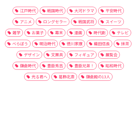
江戸時代
戦国時代
大河ドラマ
平安時代
アニメ
ロングセラー
戦国武将
スイーツ
雑学
お菓子
幕末
漫画
時代劇
テレビ
べらぼう
明治時代
徳川家康
織田信長
抹茶
デザイン
文房具
フィギュア
展覧会
鎌倉時代
豊臣秀吉
豊臣兄弟！
昭和時代
光る君へ
葛飾北斎
鎌倉殿の13人