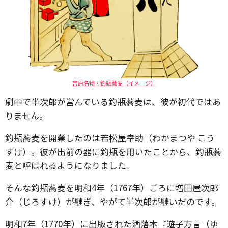
吉原名物・釣瓶蕎麦（イメージ）
劇中で半次郎が営んでいる釣瓶蕎麦は、彼が初代ではあ
りません。
釣瓶蕎麦を開業したのは若松屋幸助（わかまつや こう
すけ）。彼が出前の器に釣瓶を用いたことから、釣瓶蕎
麦と呼ばれるようになりました。
そんな釣瓶蕎麦を明和4年（1767年）ごろに増田屋次郎
介（じろすけ）が継ぎ、やがて半次郎が継いだのです。
明和7年（1770年）に出版された洒落本『遊子方言（ゆ