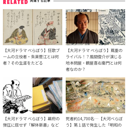
関連する記事
RELATED
【大河ドラマ べらぼう】狂歌ブ
【大河ドラマ べらぼう】蔦重の
ームの立役者・朱楽菅江とは何
ライバル！？風間俊介が演じる
者？その生涯をたどる
地本問屋・鶴屋喜右衛門とは何
者なのか？
【大河ドラマ べらぼう】幕府の
死者約14,700名…【大河べらぼ
弾圧に屈せず「解体新書」など
う】第１話で発生した「明和の