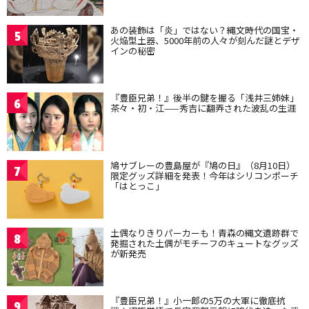
あの装飾は「炎」ではない？縄文時代の国宝・
5
火焔型土器、5000年前の人々が刻んだ謎とデザ
インの秘密
『豊臣兄弟！』後半の鍵を握る「浅井三姉妹」
6
茶々・初・江——秀吉に翻弄された波乱の生涯
鳩サブレーの豊島屋が『鳩の日』（8月10日）
7
限定グッズ詳細を発表！今年はシリコンポーチ
「はとっこ」
土偶なりきりパーカーも！青森の縄文遺跡群で
8
発掘された土偶がモチーフのキュートなグッズ
が新発売
『豊臣兄弟！』小一郎の5万の大軍に徹底抗
9