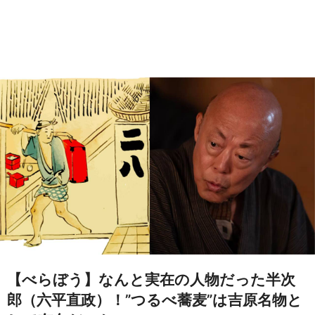
【べらぼう】なんと実在の人物だった半次
郎（六平直政）！”つるべ蕎麦”は吉原名物と