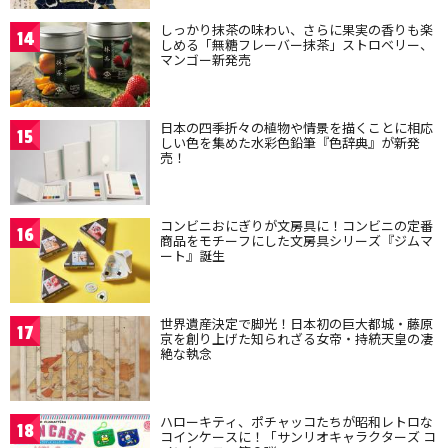
しっかり抹茶の味わい、さらに果実の香りも楽
14
しめる「無糖フレーバー抹茶」ストロベリー、
マンゴー新発売
日本の四季折々の植物や情景を描くことに相応
15
しい色を集めた水彩色鉛筆『色辞典』が新発
売！
コンビニおにぎりが文房具に！コンビニの定番
16
商品をモチーフにした文房具シリーズ『ジムマ
ート』誕生
世界遺産決定で脚光！日本初の巨大都城・藤原
17
京を創り上げた知られざる女帝・持統天皇の凄
絶な執念
ハローキティ、ポチャッコたちが昭和レトロな
18
コインケースに！「サンリオキャラクターズ コ