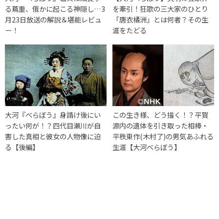
る蔦重、俄かに起こる神隠し…3
を牽引！狂歌の三大家のひとり
月23日放送の解説＆堪能レビュ
「唐衣橘洲」とは何者？その生
ー！
涯をたどる
大河『べらぼう』身請け後にい
この生き様、どう描く！？平賀
ったい何が！？四代目瀬川が自
源内の遺体を引き取った相棒・
害した真相と彼女の人物像に迫
平秩東作(木村了)の男気あふれる
る【後編】
生涯【大河べらぼう】