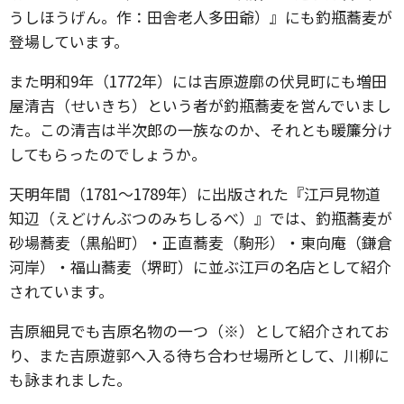
うしほうげん。作：田舎老人多田爺）』にも釣瓶蕎麦が
登場しています。
また明和9年（1772年）には吉原遊廓の伏見町にも増田
屋清吉（せいきち）という者が釣瓶蕎麦を営んでいまし
た。この清吉は半次郎の一族なのか、それとも暖簾分け
してもらったのでしょうか。
天明年間（1781～1789年）に出版された『江戸見物道
知辺（えどけんぶつのみちしるべ）』では、釣瓶蕎麦が
砂場蕎麦（黒船町）・正直蕎麦（駒形）・東向庵（鎌倉
河岸）・福山蕎麦（堺町）に並ぶ江戸の名店として紹介
されています。
吉原細見でも吉原名物の一つ（※）として紹介されてお
り、また吉原遊郭へ入る待ち合わせ場所として、川柳に
も詠まれました。