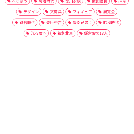
べらぼう
明治時代
徳川家康
織田信長
抹茶
デザイン
文房具
フィギュア
展覧会
鎌倉時代
豊臣秀吉
豊臣兄弟！
昭和時代
光る君へ
葛飾北斎
鎌倉殿の13人