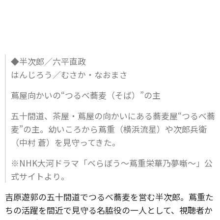
◆半次郎／六平直政
はんじろう／むさか・なおまさ
蔦屋向かいの“つるべ蕎麦（そば）”の主
五十間道、茶屋・蔦屋の向かいにある蕎麦屋“つるべ蕎
麦”の主。幼いころから蔦重（横浜流星）や次郎兵衛
（中村 蒼）を見守ってきた。
※NHK大河ドラマ「べらぼう～蔦重栄華乃夢噺～」公
式サイトより。
吉原遊郭の五十間道でつるべ蕎麦を営む半次郎。蔦重た
ちの活躍を間近で見守る名脇役の一人として、視聴者か