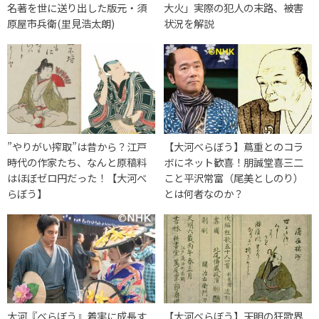
名著を世に送り出した版元・須
大火」実際の犯人の末路、被害
原屋市兵衛(里見浩太朗)
状況を解説
”やりがい搾取”は昔から？江戸
【大河べらぼう】蔦重とのコラ
時代の作家たち、なんと原稿料
ボにネット歓喜！朋誠堂喜三二
はほぼゼロ円だった！【大河べ
こと平沢常富（尾美としのり）
らぼう】
とは何者なのか？
大河『べらぼう』着実に成長す
【大河べらぼう】天明の狂歌界