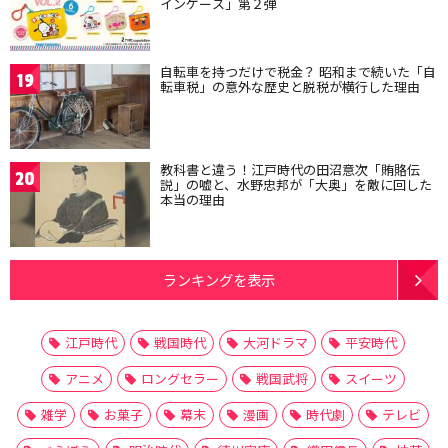
インケース」第２弾
自転車を持つだけで税金？ 昭和まで続いた「自
19
転車税」の意外な歴史と脱税が横行した理由
教科書と違う！江戸時代の田沼意次「賄賂伝
20
説」の嘘と、水野忠邦が「大奥」を敵に回した
本当の理由
ランキングを表示
江戸時代
戦国時代
大河ドラマ
平安時代
アニメ
ロングセラー
戦国武将
スイーツ
雑学
お菓子
幕末
漫画
時代劇
テレビ