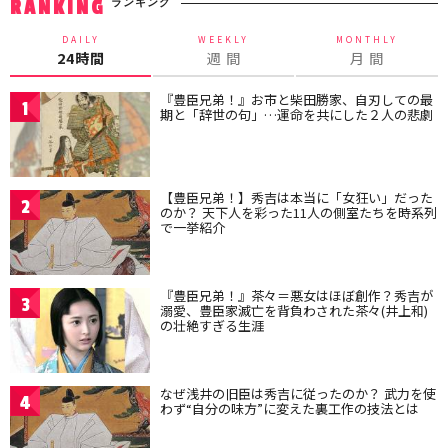
ランキング
RANKING
DAILY
WEEKLY
MONTHLY
24時間
週 間
月 間
『豊臣兄弟！』お市と柴田勝家、自刃しての最
1
期と「辞世の句」…運命を共にした２人の悲劇
【豊臣兄弟！】秀吉は本当に「女狂い」だった
2
のか？ 天下人を彩った11人の側室たちを時系列
で一挙紹介
『豊臣兄弟！』茶々＝悪女はほぼ創作？秀吉が
3
溺愛、豊臣家滅亡を背負わされた茶々(井上和)
の壮絶すぎる生涯
なぜ浅井の旧臣は秀吉に従ったのか？ 武力を使
4
わず“自分の味方”に変えた裏工作の技法とは