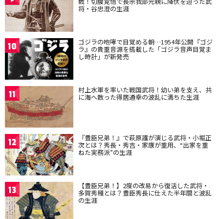
戦！切腹覚悟で長宗我部元親に降伏を迫った武
将・谷忠澄の生涯
ゴジラの咆哮で目覚める朝…1954年公開『ゴジ
10
ラ』の貴重音源を搭載した「ゴジラ音声目覚ま
し時計」が新発売
村上水軍を率いた戦国武将！幼い弟を支え、共
11
に海へ散った得居通幸の波乱に満ちた生涯
『豊臣兄弟！』で萩原護が演じる武将・小堀正
12
次とは？秀長・秀吉・家康が重用、“出家を重
ねた実務派”の生涯
【豊臣兄弟！】2度の改易から復活した武将・
13
多賀秀種とは？豊臣秀長に仕えた半年間と波乱
の生涯