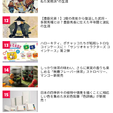
ねた実務派”の生涯
【豊臣兄弟！】2度の改易から復活した武将・
12
多賀秀種とは？豊臣秀長に仕えた半年間と波乱
の生涯
ハローキティ、ポチャッコたちが昭和レトロな
13
コインケースに！「サンリオキャラクターズ コ
インケース」第２弾
しっかり抹茶の味わい、さらに果実の香りも楽
14
しめる「無糖フレーバー抹茶」ストロベリー、
マンゴー新発売
日本の四季折々の植物や情景を描くことに相応
15
しい色を集めた水彩色鉛筆『色辞典』が新発
売！