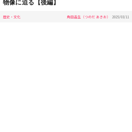
物像に迫る【後編】
歴史・文化
角田晶生（つのだ あきお）
2025/03/11