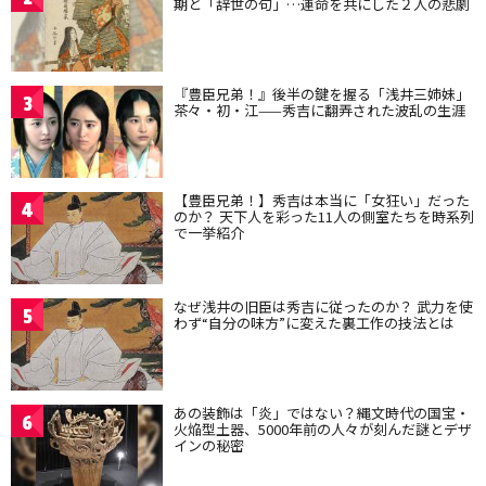
期と「辞世の句」…運命を共にした２人の悲劇
『豊臣兄弟！』後半の鍵を握る「浅井三姉妹」
3
茶々・初・江——秀吉に翻弄された波乱の生涯
【豊臣兄弟！】秀吉は本当に「女狂い」だった
4
のか？ 天下人を彩った11人の側室たちを時系列
で一挙紹介
なぜ浅井の旧臣は秀吉に従ったのか？ 武力を使
5
わず“自分の味方”に変えた裏工作の技法とは
あの装飾は「炎」ではない？縄文時代の国宝・
6
火焔型土器、5000年前の人々が刻んだ謎とデザ
インの秘密