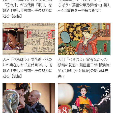
「花の井」が五代目「瀬川」を
らぼう～蔦重栄華乃夢噺～」第1
襲名！美しく男前…その魅力に
～4回放送を一挙振り返り！
迫る【前編】
大河『べらぼう』で花魁・花の
大河『べらぼう』実らなかった
井が実在した「五代目 瀬川」を
禁断の初恋…蔦屋重三郎(横浜流
襲名！美しく男前…その魅力に
星)と瀬川(小芝風花)の関係は史
迫る【後編】
実？