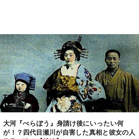
大河『べらぼう』身請け後にいったい何
が！？四代目瀬川が自害した真相と彼女の人