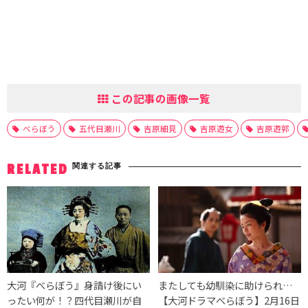
この記事の画像一覧
べらぼう
五代目瀬川
吉原細見
吉原遊女
吉原遊郭
関連する記事
RELATED
大河『べらぼう』身請け後にい
またしても幼馴染に助けられ…
ったい何が！？四代目瀬川が自
【大河ドラマべらぼう】2月16日