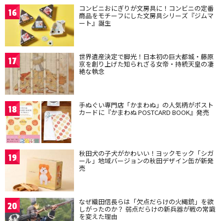
コンビニおにぎりが文房具に！コンビニの定番
16
商品をモチーフにした文房具シリーズ『ジムマ
ート』誕生
世界遺産決定で脚光！日本初の巨大都城・藤原
17
京を創り上げた知られざる女帝・持統天皇の凄
絶な執念
手ぬぐい専門店「かまわぬ」の人気柄がポスト
18
カードに『かまわぬ POSTCARD BOOK』発売
秋田犬の子犬がかわいい！ヨックモック「シガ
19
ール」地域バージョンの秋田デザイン缶が新発
売
なぜ織田信長らは「欠点だらけの火縄銃」を欲
20
しがったのか？ 弱点だらけの新兵器が戦の常識
を変えた理由