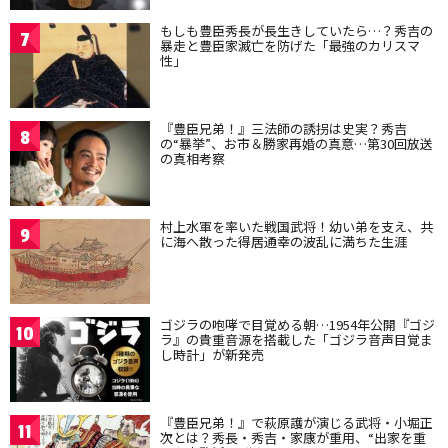
もしも豊臣秀長が長生きしていたら…？秀吉の
7
暴走と豊臣家滅亡を防げた「最強のカリスマ
性」
『豊臣兄弟！』三法師の誘拐は史実？秀吉
8
の“暴挙”、お市＆勝家再婚の真意…第30回放送
の真相考察
村上水軍を率いた戦国武将！幼い弟を支え、共
9
に海へ散った得居通幸の波乱に満ちた生涯
ゴジラの咆哮で目覚める朝…1954年公開『ゴジ
10
ラ』の貴重音源を搭載した「ゴジラ音声目覚ま
し時計」が新発売
『豊臣兄弟！』で萩原護が演じる武将・小堀正
11
次とは？秀長・秀吉・家康が重用、“出家を重