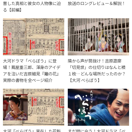
害した真相と彼女の人物像に迫
放送のロングレビュー＆解説！
る【前編】
大河ドラマ「べらぼう」に登
隣から声が筒抜け！吉原遊廓
場！蔦屋重三郎、渾身のアイデ
「切見世」の仕切りはなんと襖
アを注いだ吉原細見『籬の花』
１枚…どんな場所だったのか？
実際の書物を全ページ紹介
【大河 べらぼう】
大河『べらぼう』実在した花魁
まだ間に合う！大河ドラマ「べ