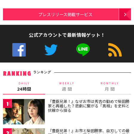
プレスリリース掲載サービス
公式アカウントで最新情報ゲット！
ランキング
RANKING
DAILY
WEEKLY
MONTHLY
24時間
週 間
月 間
『豊臣兄弟！』なぜお市は秀吉の勧めで柴田勝
1
家と再婚した？悲劇に繋がる「真相」を史料と
伏線から探る
『豊臣兄弟！』お市と柴田勝家、自刃しての最
2