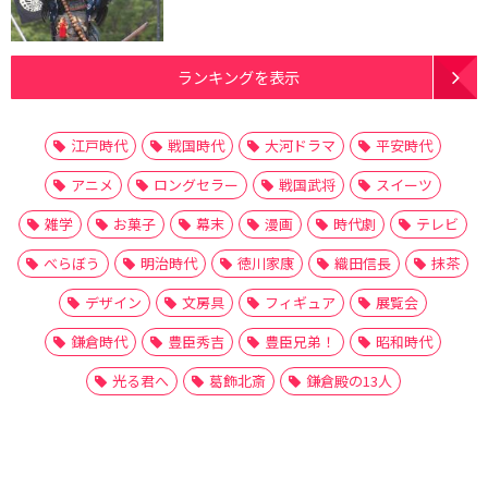
ランキングを表示
江戸時代
戦国時代
大河ドラマ
平安時代
アニメ
ロングセラー
戦国武将
スイーツ
雑学
お菓子
幕末
漫画
時代劇
テレビ
べらぼう
明治時代
徳川家康
織田信長
抹茶
デザイン
文房具
フィギュア
展覧会
鎌倉時代
豊臣秀吉
豊臣兄弟！
昭和時代
光る君へ
葛飾北斎
鎌倉殿の13人