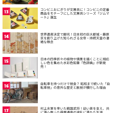
コンビニおにぎりが文房具に！コンビニの定番
13
商品をモチーフにした文房具シリーズ『ジムマ
ート』誕生
世界遺産決定で脚光！日本初の巨大都城・藤原
14
京を創り上げた知られざる女帝・持統天皇の凄
絶な執念
日本の四季折々の植物や情景を描くことに相応
15
しい色を集めた水彩色鉛筆『色辞典』が新発
売！
自転車を持つだけで税金？ 昭和まで続いた「自
16
転車税」の意外な歴史と脱税が横行した理由
村上水軍を率いた戦国武将！幼い弟を支え、共
17
に海へ散った得居通幸の波乱に満ちた生涯