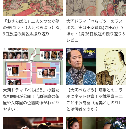
「おさらばえ」二人をつなぐ夢
大河ドラマ「べらぼう」のラス
の先には…【大河べらぼう】3月
ボス、実は田安賢丸(寺田心）？
9日放送の解説＆振り返り
ほか…1月26日放送の振り返り＆
レビュー
大河ドラマ『べらぼう』の新た
【大河べらぼう】蔦重とのコラ
な相関図が公開！吉原遊廓の茶
ボにネット歓喜！朋誠堂喜三二
屋や女郎屋の位置関係がわかり
こと平沢常富（尾美としのり）
やすい！
とは何者なのか？