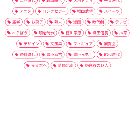
江戸時代
戦国時代
大河ドラマ
平安時代
アニメ
ロングセラー
戦国武将
スイーツ
雑学
お菓子
幕末
漫画
時代劇
テレビ
べらぼう
明治時代
徳川家康
織田信長
抹茶
デザイン
文房具
フィギュア
展覧会
鎌倉時代
豊臣秀吉
豊臣兄弟！
昭和時代
光る君へ
葛飾北斎
鎌倉殿の13人