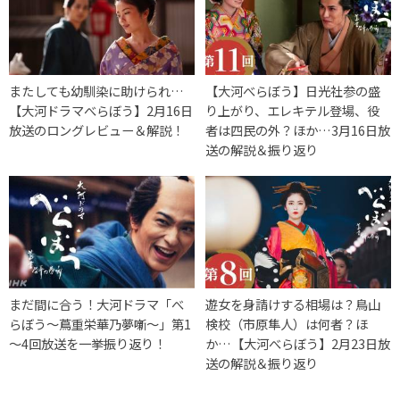
またしても幼馴染に助けられ…
【大河べらぼう】日光社参の盛
【大河ドラマべらぼう】2月16日
り上がり、エレキテル登場、役
放送のロングレビュー＆解説！
者は四民の外？ほか…3月16日放
送の解説＆振り返り
まだ間に合う！大河ドラマ「べ
遊女を身請けする相場は？鳥山
らぼう～蔦重栄華乃夢噺～」第1
検校（市原隼人）は何者？ほ
～4回放送を一挙振り返り！
か…【大河べらぼう】2月23日放
送の解説＆振り返り