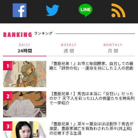
ランキング
RANKING
DAILY
WEEKLY
MONTHLY
24時間
週 間
月 間
『豊臣兄弟！』お市と柴田勝家、自刃しての最
1
期と「辞世の句」…運命を共にした２人の悲劇
【豊臣兄弟！】秀吉は本当に「女狂い」だった
2
のか？ 天下人を彩った11人の側室たちを時系列
で一挙紹介
『豊臣兄弟！』茶々＝悪女はほぼ創作？秀吉が
3
溺愛、豊臣家滅亡を背負わされた茶々(井上和)
の壮絶すぎる生涯