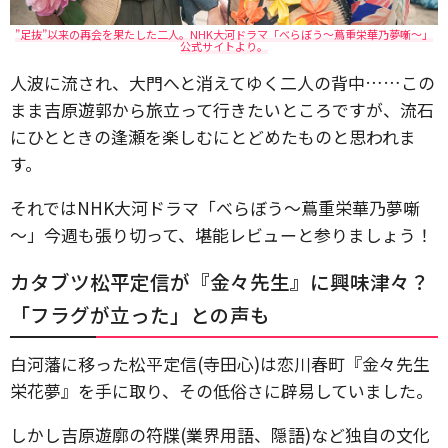
”足抜”以来の再会を果たした二人。NHK大河ドラマ「べらぼう～蔦重栄華乃夢噺～」
公式サイトより。
人波に流され、大門へと消えてゆく二人の背中……この
まま吉原遊郭から旅立って行きたいところですが、流石
にひとときの逢瀬を楽しむにとどめたものと思われま
す。
それではNHK大河ドラマ「べらぼう～蔦重栄華乃夢噺
～」今週も張り切って、堪能レビューと参りましょう！
カタブツ松平定信が『金々先生』に興味津々？
「フラグが立った」との声も
白河藩に移った松平定信(寺田心)は恋川春町『金々先生
栄花夢』を手に取り、その低俗さに辟易していました。
しかし吉原遊廓の符牒(業界用語、隠語)など独自の文化