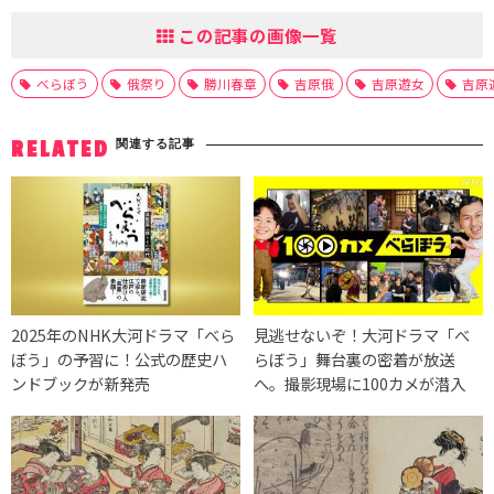
この記事の画像一覧
べらぼう
俄祭り
勝川春章
吉原俄
吉原遊女
吉原
関連する記事
RELATED
2025年のNHK大河ドラマ「べら
見逃せないぞ！大河ドラマ「べ
ぼう」の予習に！公式の歴史ハ
らぼう」舞台裏の密着が放送
ンドブックが新発売
へ。撮影現場に100カメが潜入