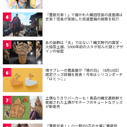
『豊臣兄弟！』で描かれた織田信長の道普請は
4
史実？信長が実施した街道整備の施策を紹介
あの装飾は「炎」ではない？縄文時代の国宝・
5
火焔型土器、5000年前の人々が刻んだ謎とデザ
インの秘密
鳩サブレーの豊島屋が『鳩の日』（8月10日）
6
限定グッズ詳細を発表！今年はシリコンポーチ
「はとっこ」
土偶なりきりパーカーも！青森の縄文遺跡群で
7
発掘された土偶がモチーフのキュートなグッズ
が新発売
『豊臣兄弟！』小一郎の5万の大軍に徹底抗