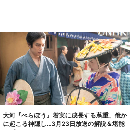
大河『べらぼう』着実に成長する蔦重、俄か
に起こる神隠し…3月23日放送の解説＆堪能