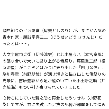
顔見知りの平沢常富（尾美としのり）が、まさか人気の
青本作家・朋誠堂喜三二（ほうせいどう きさんじ）だ
ったとは……。
大文字屋市兵衛（伊藤淳史）と若木屋与八（本宮泰風）
の張り合いで大いに盛り上がる俄祭り。蔦屋重三郎（横
浜流星）がここぞとばかりに売り出した『明月余情』。
勝川春章（前野朋哉）が活き活きと描き出した俄祭りの
光景に、吉原遊郭から足が遠のいていた小田新之助（井
之脇海）もつい引き寄せられていきました。
心待ちにしていた新之助と再会したうつせみ（小野花
梨）ですが、前に失敗した足抜の記憶が邪魔をして進み