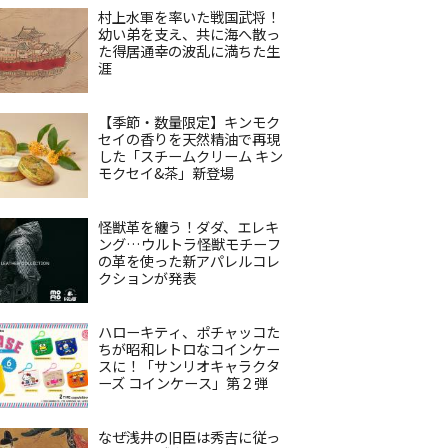
村上水軍を率いた戦国武将！
幼い弟を支え、共に海へ散っ
た得居通幸の波乱に満ちた生
涯
【季節・数量限定】キンモク
セイの香りを天然精油で再現
した「スチームクリーム キン
モクセイ&茶」新登場
怪獣革を纏う！ダダ、エレキ
ング…ウルトラ怪獣モチーフ
の革を使った新アパレルコレ
クションが発表
ハローキティ、ポチャッコた
ちが昭和レトロなコインケー
スに！「サンリオキャラクタ
ーズ コインケース」第２弾
なぜ浅井の旧臣は秀吉に従っ