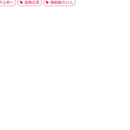
光る君へ
葛飾北斎
鎌倉殿の13人