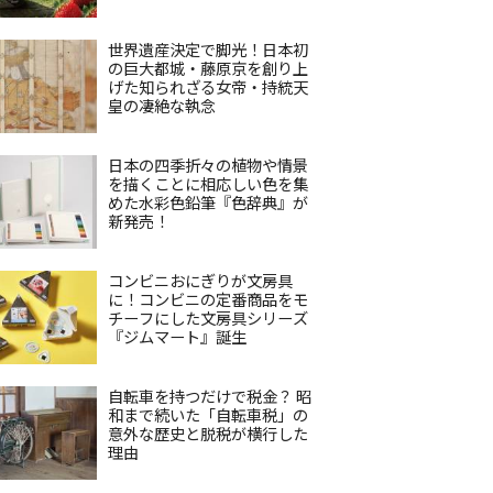
世界遺産決定で脚光！日本初
の巨大都城・藤原京を創り上
げた知られざる女帝・持統天
皇の凄絶な執念
日本の四季折々の植物や情景
を描くことに相応しい色を集
めた水彩色鉛筆『色辞典』が
新発売！
コンビニおにぎりが文房具
に！コンビニの定番商品をモ
チーフにした文房具シリーズ
『ジムマート』誕生
自転車を持つだけで税金？ 昭
和まで続いた「自転車税」の
意外な歴史と脱税が横行した
理由