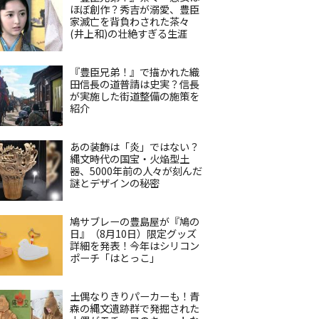
ほぼ創作？秀吉が溺愛、豊臣
家滅亡を背負わされた茶々
(井上和)の壮絶すぎる生涯
『豊臣兄弟！』で描かれた織
田信長の道普請は史実？信長
が実施した街道整備の施策を
紹介
あの装飾は「炎」ではない？
縄文時代の国宝・火焔型土
器、5000年前の人々が刻んだ
謎とデザインの秘密
鳩サブレーの豊島屋が『鳩の
日』（8月10日）限定グッズ
詳細を発表！今年はシリコン
ポーチ「はとっこ」
土偶なりきりパーカーも！青
森の縄文遺跡群で発掘された