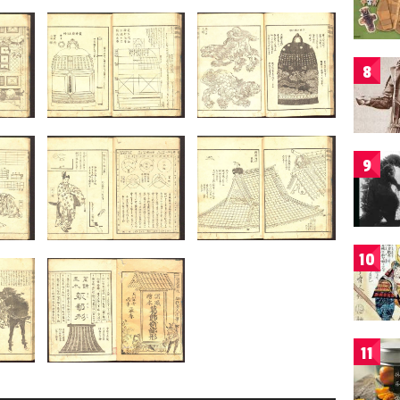
8
9
10
11