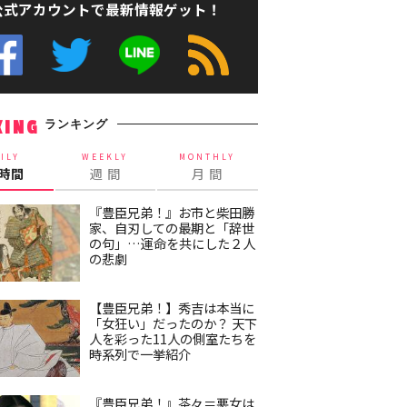
公式アカウントで最新情報ゲット！
ランキング
KING
ILY
WEEKLY
MONTHLY
4時間
週 間
月 間
『豊臣兄弟！』お市と柴田勝
家、自刃しての最期と「辞世
の句」…運命を共にした２人
の悲劇
【豊臣兄弟！】秀吉は本当に
「女狂い」だったのか？ 天下
人を彩った11人の側室たちを
時系列で一挙紹介
『豊臣兄弟！』茶々＝悪女は