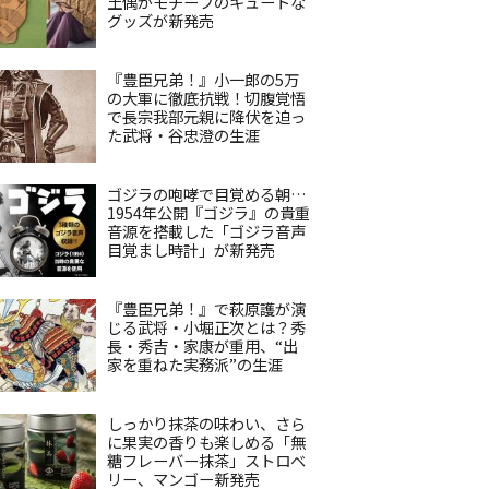
土偶がモチーフのキュートな
グッズが新発売
『豊臣兄弟！』小一郎の5万
の大軍に徹底抗戦！切腹覚悟
で長宗我部元親に降伏を迫っ
た武将・谷忠澄の生涯
ゴジラの咆哮で目覚める朝…
1954年公開『ゴジラ』の貴重
音源を搭載した「ゴジラ音声
目覚まし時計」が新発売
『豊臣兄弟！』で萩原護が演
じる武将・小堀正次とは？秀
長・秀吉・家康が重用、“出
家を重ねた実務派”の生涯
しっかり抹茶の味わい、さら
に果実の香りも楽しめる「無
糖フレーバー抹茶」ストロベ
リー、マンゴー新発売