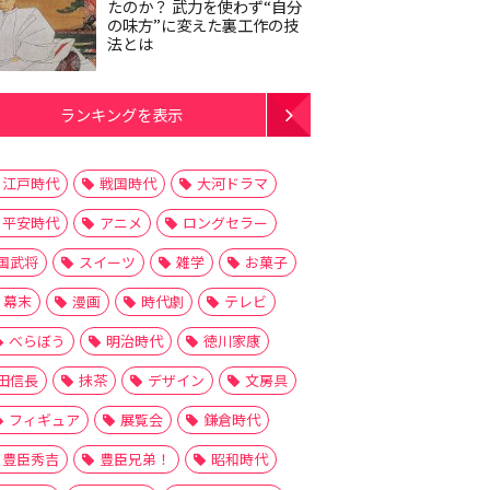
たのか？ 武力を使わず“自分
の味方”に変えた裏工作の技
法とは
ランキングを表示
江戸時代
戦国時代
大河ドラマ
平安時代
アニメ
ロングセラー
国武将
スイーツ
雑学
お菓子
幕末
漫画
時代劇
テレビ
べらぼう
明治時代
徳川家康
田信長
抹茶
デザイン
文房具
フィギュア
展覧会
鎌倉時代
豊臣秀吉
豊臣兄弟！
昭和時代