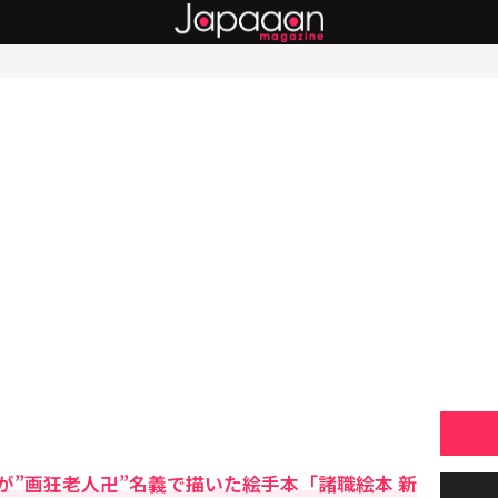
が”画狂老人卍”名義で描いた絵手本「諸職絵本 新