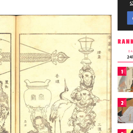
RAN
DA
2
1
2