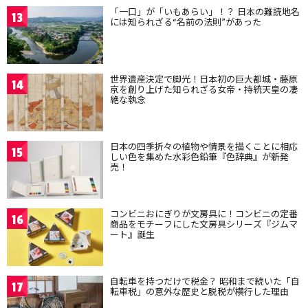
「一口」が「いもあらい」！？ 日本の難読地名
13
には知られざる“名前の法則”があった
世界遺産決定で脚光！日本初の巨大都城・藤原
14
京を創り上げた知られざる女帝・持統天皇の凄
絶な執念
日本の四季折々の植物や情景を描くことに相応
15
しい色を集めた水彩色鉛筆『色辞典』が新発
売！
コンビニおにぎりが文房具に！コンビニの定番
16
商品をモチーフにした文房具シリーズ『ジムマ
ート』誕生
自転車を持つだけで税金？ 昭和まで続いた「自
17
転車税」の意外な歴史と脱税が横行した理由