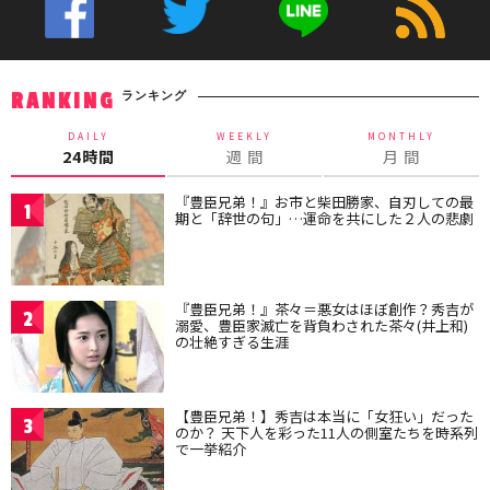
ランキング
RANKING
DAILY
WEEKLY
MONTHLY
24時間
週 間
月 間
『豊臣兄弟！』お市と柴田勝家、自刃しての最
1
期と「辞世の句」…運命を共にした２人の悲劇
『豊臣兄弟！』茶々＝悪女はほぼ創作？秀吉が
2
溺愛、豊臣家滅亡を背負わされた茶々(井上和)
の壮絶すぎる生涯
【豊臣兄弟！】秀吉は本当に「女狂い」だった
3
のか？ 天下人を彩った11人の側室たちを時系列
で一挙紹介