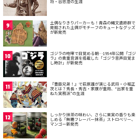
将・谷忠澄の生涯
土偶なりきりパーカーも！青森の縄文遺跡群で
9
発掘された土偶がモチーフのキュートなグッズ
が新発売
ゴジラの咆哮で目覚める朝…1954年公開『ゴジ
10
ラ』の貴重音源を搭載した「ゴジラ音声目覚ま
し時計」が新発売
『豊臣兄弟！』で萩原護が演じる武将・小堀正
11
次とは？秀長・秀吉・家康が重用、“出家を重
ねた実務派”の生涯
しっかり抹茶の味わい、さらに果実の香りも楽
12
しめる「無糖フレーバー抹茶」ストロベリー、
マンゴー新発売