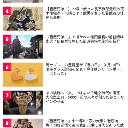
【豊臣兄弟！】22歳で散った長宗我部元親の天
4
才後継者・信親とは？武勇を奮った若武者の壮
絶な最期
『豊臣兄弟！』で描かれた織田信長の道普請は
5
史実？信長が実施した街道整備の施策を紹介
鳩サブレーの豊島屋が『鳩の日』（8月10日）
6
限定グッズ詳細を発表！今年はシリコンポーチ
「はとっこ」
あの装飾は「炎」ではない？縄文時代の国宝・
7
火焔型土器、5000年前の人々が刻んだ謎とデザ
インの秘密
『豊臣兄弟！』小一郎の5万の大軍に徹底抗
8
戦！切腹覚悟で長宗我部元親に降伏を迫った武