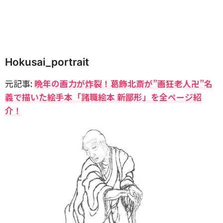
Hokusai_portrait
元記事:
晩年の画力が炸裂！葛飾北斎が”画狂老人卍”名
義で描いた絵手本「諸職絵本 新鄙形」を全ページ紹
介！