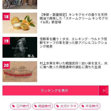
【季節・数量限定】キンモクセイの香りを天然
18
精油で再現した「スチームクリーム キンモクセ
イ&茶」新登場
怪獣革を纏う！ダダ、エレキング…ウルトラ怪
19
獣モチーフの革を使った新アパレルコレクショ
ンが発表
村上水軍を率いた戦国武将！幼い弟を支え、共
20
に海へ散った得居通幸の波乱に満ちた生涯
ランキングを表示
江戸時代
戦国時代
大河ドラマ
平安時代