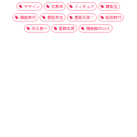
デザイン
文房具
フィギュア
展覧会
鎌倉時代
豊臣秀吉
豊臣兄弟！
昭和時代
光る君へ
葛飾北斎
鎌倉殿の13人