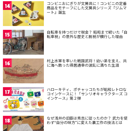
コンビニおにぎりが文房具に！コンビニの定番
14
商品をモチーフにした文房具シリーズ『ジムマ
ート』誕生
自転車を持つだけで税金？ 昭和まで続いた「自
15
転車税」の意外な歴史と脱税が横行した理由
村上水軍を率いた戦国武将！幼い弟を支え、共
16
に海へ散った得居通幸の波乱に満ちた生涯
ハローキティ、ポチャッコたちが昭和レトロな
17
コインケースに！「サンリオキャラクターズ コ
インケース」第２弾
なぜ浅井の旧臣は秀吉に従ったのか？ 武力を使
18
わず“自分の味方”に変えた裏工作の技法とは