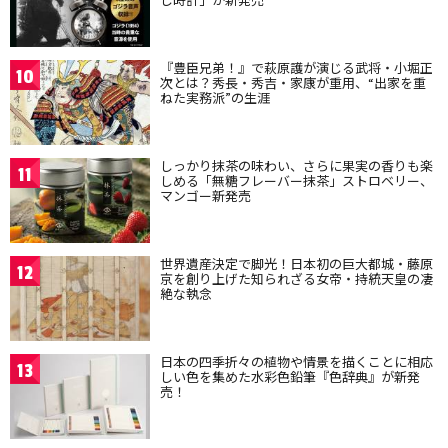
『豊臣兄弟！』で萩原護が演じる武将・小堀正
10
次とは？秀長・秀吉・家康が重用、“出家を重
ねた実務派”の生涯
しっかり抹茶の味わい、さらに果実の香りも楽
11
しめる「無糖フレーバー抹茶」ストロベリー、
マンゴー新発売
世界遺産決定で脚光！日本初の巨大都城・藤原
12
京を創り上げた知られざる女帝・持統天皇の凄
絶な執念
日本の四季折々の植物や情景を描くことに相応
13
しい色を集めた水彩色鉛筆『色辞典』が新発
売！