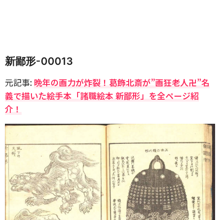
新鄙形-00013
元記事:
晩年の画力が炸裂！葛飾北斎が”画狂老人卍”名
義で描いた絵手本「諸職絵本 新鄙形」を全ページ紹
介！