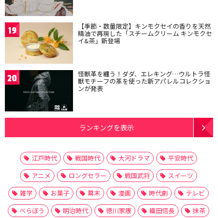
【季節・数量限定】キンモクセイの香りを天然
19
精油で再現した「スチームクリーム キンモクセ
イ&茶」新登場
怪獣革を纏う！ダダ、エレキング…ウルトラ怪
20
獣モチーフの革を使った新アパレルコレクショ
ンが発表
ランキングを表示
江戸時代
戦国時代
大河ドラマ
平安時代
アニメ
ロングセラー
戦国武将
スイーツ
雑学
お菓子
幕末
漫画
時代劇
テレビ
べらぼう
明治時代
徳川家康
織田信長
抹茶