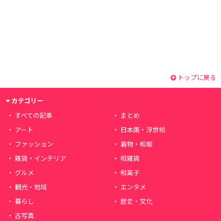
トップに戻る
カテゴリー
すべての記事
まとめ
アート
日本画・浮世絵
ファッション
着物・和服
雑貨・インテリア
和雑貨
グルメ
和菓子
観光・地域
エンタメ
暮らし
歴史・文化
古写真