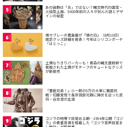
あの装飾は「炎」ではない？縄文時代の国宝・
5
火焔型土器、5000年前の人々が刻んだ謎とデザ
インの秘密
鳩サブレーの豊島屋が『鳩の日』（8月10日）
6
限定グッズ詳細を発表！今年はシリコンポーチ
「はとっこ」
土偶なりきりパーカーも！青森の縄文遺跡群で
7
発掘された土偶がモチーフのキュートなグッズ
が新発売
『豊臣兄弟！』小一郎の5万の大軍に徹底抗
8
戦！切腹覚悟で長宗我部元親に降伏を迫った武
将・谷忠澄の生涯
ゴジラの咆哮で目覚める朝…1954年公開『ゴジ
9
ラ』の貴重音源を搭載した「ゴジラ音声目覚ま
し時計」が新発売