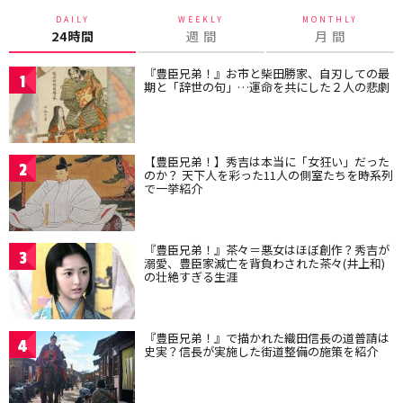
DAILY
WEEKLY
MONTHLY
24時間
週 間
月 間
『豊臣兄弟！』お市と柴田勝家、自刃しての最
1
期と「辞世の句」…運命を共にした２人の悲劇
【豊臣兄弟！】秀吉は本当に「女狂い」だった
2
のか？ 天下人を彩った11人の側室たちを時系列
で一挙紹介
『豊臣兄弟！』茶々＝悪女はほぼ創作？秀吉が
3
溺愛、豊臣家滅亡を背負わされた茶々(井上和)
の壮絶すぎる生涯
『豊臣兄弟！』で描かれた織田信長の道普請は
4
史実？信長が実施した街道整備の施策を紹介