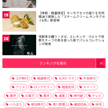
【季節・数量限定】キンモクセイの香りを天然
19
精油で再現した「スチームクリーム キンモクセ
イ&茶」新登場
怪獣革を纏う！ダダ、エレキング…ウルトラ怪
20
獣モチーフの革を使った新アパレルコレクショ
ンが発表
ランキングを表示
江戸時代
戦国時代
大河ドラマ
平安時代
アニメ
ロングセラー
戦国武将
スイーツ
雑学
お菓子
幕末
漫画
時代劇
テレビ
べらぼう
明治時代
徳川家康
織田信長
抹茶