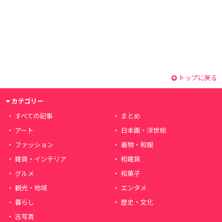
トップに戻る
カテゴリー
すべての記事
まとめ
アート
日本画・浮世絵
ファッション
着物・和服
雑貨・インテリア
和雑貨
グルメ
和菓子
観光・地域
エンタメ
暮らし
歴史・文化
古写真