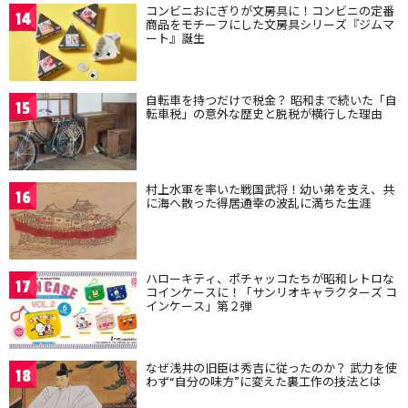
コンビニおにぎりが文房具に！コンビニの定番
14
商品をモチーフにした文房具シリーズ『ジムマ
ート』誕生
自転車を持つだけで税金？ 昭和まで続いた「自
15
転車税」の意外な歴史と脱税が横行した理由
村上水軍を率いた戦国武将！幼い弟を支え、共
16
に海へ散った得居通幸の波乱に満ちた生涯
ハローキティ、ポチャッコたちが昭和レトロな
17
コインケースに！「サンリオキャラクターズ コ
インケース」第２弾
なぜ浅井の旧臣は秀吉に従ったのか？ 武力を使
18
わず“自分の味方”に変えた裏工作の技法とは