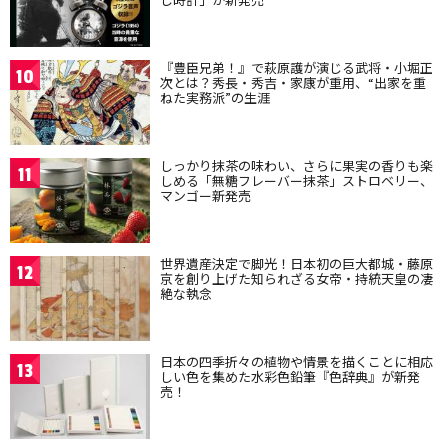
『豊臣兄弟！』で萩原護が演じる武将・小堀正
10
次とは？秀長・秀吉・家康が重用、“出家を重
ねた実務派”の生涯
しっかり抹茶の味わい、さらに果実の香りも楽
11
しめる「無糖フレーバー抹茶」ストロベリー、
マンゴー新発売
世界遺産決定で脚光！日本初の巨大都城・藤原
12
京を創り上げた知られざる女帝・持統天皇の凄
絶な執念
日本の四季折々の植物や情景を描くことに相応
13
しい色を集めた水彩色鉛筆『色辞典』が新発
売！