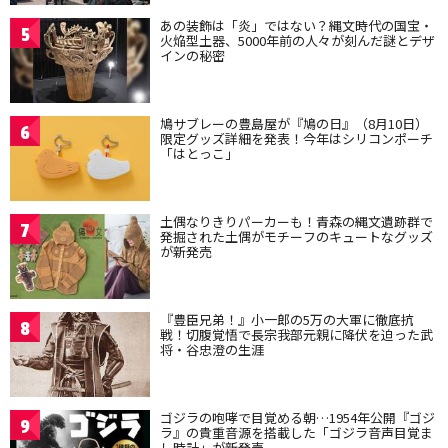
あの装飾は「炎」ではない？縄文時代の国宝・
5
火焔型土器、5000年前の人々が刻んだ謎とデザ
インの秘密
鳩サブレーの豊島屋が『鳩の日』（8月10日）
6
限定グッズ詳細を発表！今年はシリコンポーチ
「はとっこ」
土偶なりきりパーカーも！青森の縄文遺跡群で
7
発掘された土偶がモチーフのキュートなグッズ
が新発売
『豊臣兄弟！』小一郎の5万の大軍に徹底抗
8
戦！切腹覚悟で長宗我部元親に降伏を迫った武
将・谷忠澄の生涯
ゴジラの咆哮で目覚める朝…1954年公開『ゴジ
9
ラ』の貴重音源を搭載した「ゴジラ音声目覚ま
し時計」が新発売