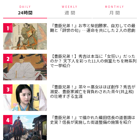
DAILY
WEEKLY
MONTHLY
24時間
週 間
月 間
『豊臣兄弟！』お市と柴田勝家、自刃しての最
1
期と「辞世の句」…運命を共にした２人の悲劇
【豊臣兄弟！】秀吉は本当に「女狂い」だった
2
のか？ 天下人を彩った11人の側室たちを時系列
で一挙紹介
『豊臣兄弟！』茶々＝悪女はほぼ創作？秀吉が
3
溺愛、豊臣家滅亡を背負わされた茶々(井上和)
の壮絶すぎる生涯
『豊臣兄弟！』で描かれた織田信長の道普請は
4
史実？信長が実施した街道整備の施策を紹介