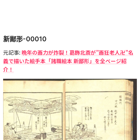
新鄙形-00010
元記事:
晩年の画力が炸裂！葛飾北斎が”画狂老人卍”名
義で描いた絵手本「諸職絵本 新鄙形」を全ページ紹
介！