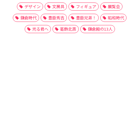
デザイン
文房具
フィギュア
展覧会
鎌倉時代
豊臣秀吉
豊臣兄弟！
昭和時代
光る君へ
葛飾北斎
鎌倉殿の13人