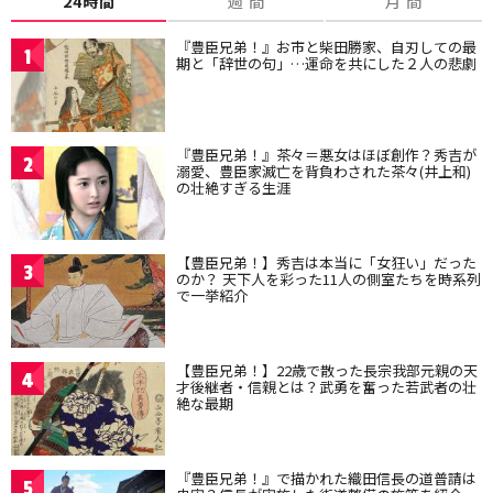
24時間
週 間
月 間
『豊臣兄弟！』お市と柴田勝家、自刃しての最
1
期と「辞世の句」…運命を共にした２人の悲劇
『豊臣兄弟！』茶々＝悪女はほぼ創作？秀吉が
2
溺愛、豊臣家滅亡を背負わされた茶々(井上和)
の壮絶すぎる生涯
【豊臣兄弟！】秀吉は本当に「女狂い」だった
3
のか？ 天下人を彩った11人の側室たちを時系列
で一挙紹介
【豊臣兄弟！】22歳で散った長宗我部元親の天
4
才後継者・信親とは？武勇を奮った若武者の壮
絶な最期
『豊臣兄弟！』で描かれた織田信長の道普請は
5