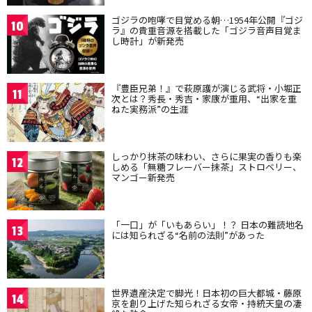
ゴジラの咆哮で目覚める朝…1954年公開『ゴジ
10
ラ』の貴重音源を搭載した「ゴジラ音声目覚ま
し時計」が新発売
『豊臣兄弟！』で萩原護が演じる武将・小堀正
11
次とは？秀長・秀吉・家康が重用、“出家を重
ねた実務派”の生涯
しっかり抹茶の味わい、さらに果実の香りも楽
12
しめる「無糖フレーバー抹茶」ストロベリー、
マンゴー新発売
「一口」が「いもあらい」！？ 日本の難読地名
13
には知られざる“名前の法則”があった
世界遺産決定で脚光！日本初の巨大都城・藤原
14
京を創り上げた知られざる女帝・持統天皇の凄