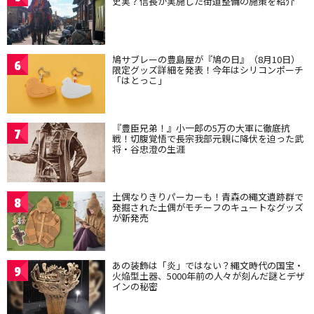
史実？信長が実施した街道整備の施策を紹介
鳩サブレーの豊島屋が『鳩の日』（8月10日）
6
限定グッズ詳細を発表！今年はシリコンポーチ
「はとっこ」
『豊臣兄弟！』小一郎の5万の大軍に徹底抗
7
戦！切腹覚悟で長宗我部元親に降伏を迫った武
将・谷忠澄の生涯
土偶なりきりパーカーも！青森の縄文遺跡群で
8
発掘された土偶がモチーフのキュートなグッズ
が新発売
あの装飾は「炎」ではない？縄文時代の国宝・
9
火焔型土器、5000年前の人々が刻んだ謎とデザ
インの秘密