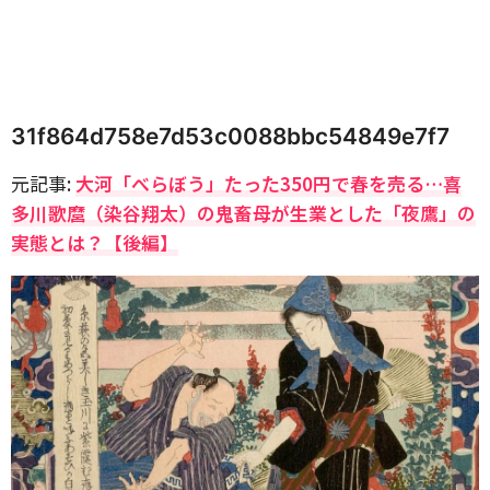
31f864d758e7d53c0088bbc54849e7f7
元記事:
大河「べらぼう」たった350円で春を売る…喜
多川歌麿（染谷翔太）の鬼畜母が生業とした「夜鷹」の
実態とは？【後編】