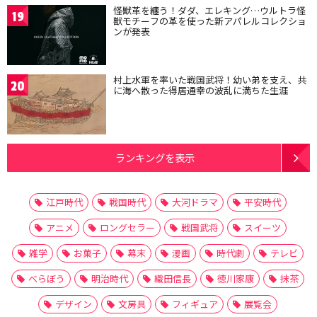
怪獣革を纏う！ダダ、エレキング…ウルトラ怪
19
獣モチーフの革を使った新アパレルコレクショ
ンが発表
村上水軍を率いた戦国武将！幼い弟を支え、共
20
に海へ散った得居通幸の波乱に満ちた生涯
ランキングを表示
江戸時代
戦国時代
大河ドラマ
平安時代
アニメ
ロングセラー
戦国武将
スイーツ
雑学
お菓子
幕末
漫画
時代劇
テレビ
べらぼう
明治時代
織田信長
徳川家康
抹茶
デザイン
文房具
フィギュア
展覧会