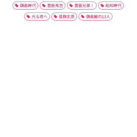
鎌倉時代
豊臣秀吉
豊臣兄弟！
昭和時代
光る君へ
葛飾北斎
鎌倉殿の13人