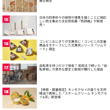
絶な執念
日本の四季折々の植物や情景を描くことに相応
15
しい色を集めた水彩色鉛筆『色辞典』が新発
売！
コンビニおにぎりが文房具に！コンビニの定番
16
商品をモチーフにした文房具シリーズ『ジムマ
ート』誕生
自転車を持つだけで税金？ 昭和まで続いた「自
17
転車税」の意外な歴史と脱税が横行した理由
【季節・数量限定】キンモクセイの香りを天然
18
精油で再現した「スチームクリーム キンモクセ
イ&茶」新登場