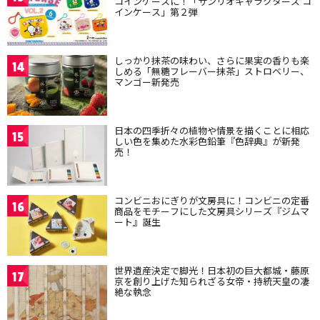
コインケースに！「サンリオキャラクターズ コ
インケース」第２弾
しっかり抹茶の味わい、さらに果実の香りも楽
14
しめる「無糖フレーバー抹茶」ストロベリー、
マンゴー新発売
日本の四季折々の植物や情景を描くことに相応
15
しい色を集めた水彩色鉛筆『色辞典』が新発
売！
コンビニおにぎりが文房具に！コンビニの定番
16
商品をモチーフにした文房具シリーズ『ジムマ
ート』誕生
世界遺産決定で脚光！日本初の巨大都城・藤原
17
京を創り上げた知られざる女帝・持統天皇の凄
絶な執念