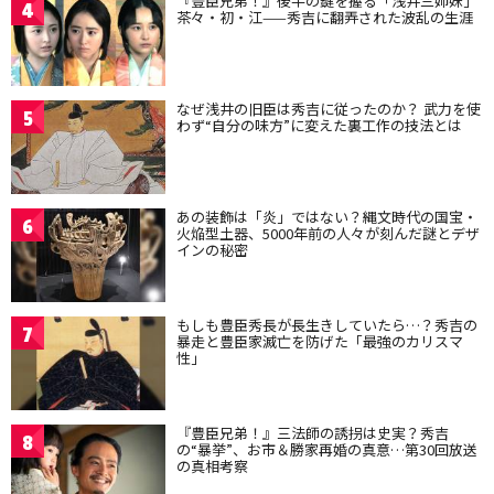
『豊臣兄弟！』後半の鍵を握る「浅井三姉妹」
4
茶々・初・江——秀吉に翻弄された波乱の生涯
なぜ浅井の旧臣は秀吉に従ったのか？ 武力を使
5
わず“自分の味方”に変えた裏工作の技法とは
あの装飾は「炎」ではない？縄文時代の国宝・
6
火焔型土器、5000年前の人々が刻んだ謎とデザ
インの秘密
もしも豊臣秀長が長生きしていたら…？秀吉の
7
暴走と豊臣家滅亡を防げた「最強のカリスマ
性」
『豊臣兄弟！』三法師の誘拐は史実？秀吉
8
の“暴挙”、お市＆勝家再婚の真意…第30回放送
の真相考察