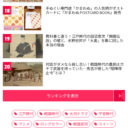
手ぬぐい専門店「かまわぬ」の人気柄がポスト
18
カードに『かまわぬ POSTCARD BOOK』発売
教科書と違う！江戸時代の田沼意次「賄賂伝
19
説」の嘘と、水野忠邦が「大奥」を敵に回した
本当の理由
対話がダメなら殺し合い！戦国時代の農民はガ
20
チで武器を持っていた…秀吉が発した“喧嘩停
止令”とは？
ランキングを表示
江戸時代
戦国時代
大河ドラマ
平安時代
アニメ
ロングセラー
戦国武将
スイーツ