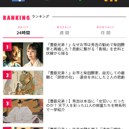
ランキング
RANKING
DAILY
WEEKLY
MONTHLY
24時間
週 間
月 間
『豊臣兄弟！』なぜお市は秀吉の勧めで柴田勝
1
家と再婚した？悲劇に繋がる「真相」を史料と
伏線から探る
『豊臣兄弟！』お市と柴田勝家、自刃しての最
2
期と「辞世の句」…運命を共にした２人の悲劇
【豊臣兄弟！】秀吉は本当に「女狂い」だった
3
のか？ 天下人を彩った11人の側室たちを時系列
で一挙紹介