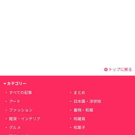
トップに戻る
カテゴリー
すべての記事
まとめ
アート
日本画・浮世絵
ファッション
着物・和服
雑貨・インテリア
和雑貨
グルメ
和菓子