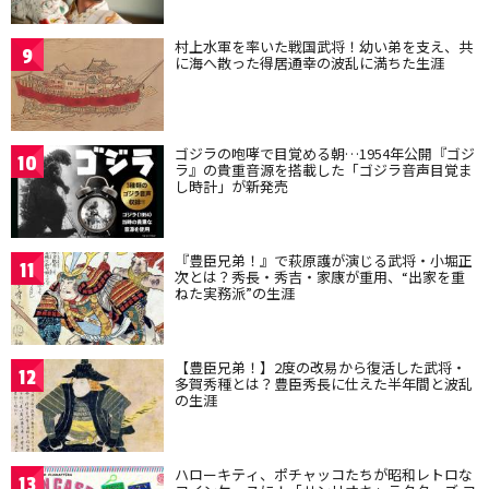
村上水軍を率いた戦国武将！幼い弟を支え、共
9
に海へ散った得居通幸の波乱に満ちた生涯
ゴジラの咆哮で目覚める朝…1954年公開『ゴジ
10
ラ』の貴重音源を搭載した「ゴジラ音声目覚ま
し時計」が新発売
『豊臣兄弟！』で萩原護が演じる武将・小堀正
11
次とは？秀長・秀吉・家康が重用、“出家を重
ねた実務派”の生涯
【豊臣兄弟！】2度の改易から復活した武将・
12
多賀秀種とは？豊臣秀長に仕えた半年間と波乱
の生涯
ハローキティ、ポチャッコたちが昭和レトロな
13