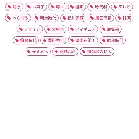
雑学
お菓子
幕末
漫画
時代劇
テレビ
べらぼう
明治時代
徳川家康
織田信長
抹茶
デザイン
文房具
フィギュア
展覧会
鎌倉時代
豊臣秀吉
豊臣兄弟！
昭和時代
光る君へ
葛飾北斎
鎌倉殿の13人