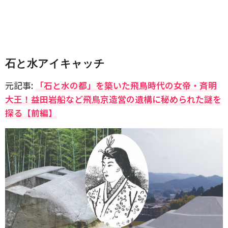
石と水アイキャッチ
元記事:
「石と水の都」を築いた飛鳥時代の女帝・斉明
大王！益田岩船など飛鳥京造営の遺構に秘められた謎を
探る【前編】