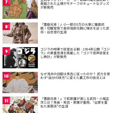
7
発掘された土偶がモチーフのキュートなグッズ
が新発売
『豊臣兄弟！』小一郎の5万の大軍に徹底抗
8
戦！切腹覚悟で長宗我部元親に降伏を迫った武
将・谷忠澄の生涯
ゴジラの咆哮で目覚める朝…1954年公開『ゴジ
9
ラ』の貴重音源を搭載した「ゴジラ音声目覚ま
し時計」が新発売
なぜ浅井の旧臣は秀吉に従ったのか？ 武力を使
10
わず“自分の味方”に変えた裏工作の技法とは
『豊臣兄弟！』で萩原護が演じる武将・小堀正
11
次とは？秀長・秀吉・家康が重用、“出家を重
ねた実務派”の生涯