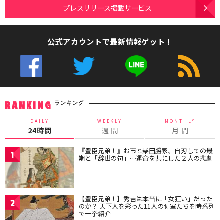
プレスリリース掲載サービス
公式アカウントで最新情報ゲット！
ランキング
RANKING
DAILY
WEEKLY
MONTHLY
24時間
週 間
月 間
『豊臣兄弟！』お市と柴田勝家、自刃しての最
1
期と「辞世の句」…運命を共にした２人の悲劇
【豊臣兄弟！】秀吉は本当に「女狂い」だった
2
のか？ 天下人を彩った11人の側室たちを時系列
で一挙紹介