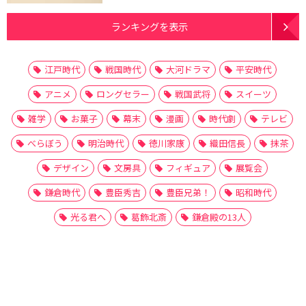
ランキングを表示
江戸時代
戦国時代
大河ドラマ
平安時代
アニメ
ロングセラー
戦国武将
スイーツ
雑学
お菓子
幕末
漫画
時代劇
テレビ
べらぼう
明治時代
徳川家康
織田信長
抹茶
デザイン
文房具
フィギュア
展覧会
鎌倉時代
豊臣秀吉
豊臣兄弟！
昭和時代
光る君へ
葛飾北斎
鎌倉殿の13人