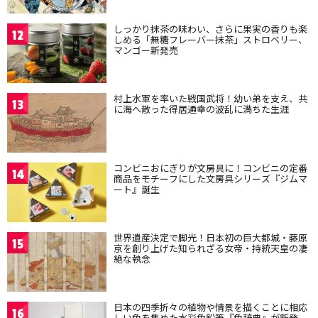
しっかり抹茶の味わい、さらに果実の香りも楽
12
しめる「無糖フレーバー抹茶」ストロベリー、
マンゴー新発売
村上水軍を率いた戦国武将！幼い弟を支え、共
13
に海へ散った得居通幸の波乱に満ちた生涯
コンビニおにぎりが文房具に！コンビニの定番
14
商品をモチーフにした文房具シリーズ『ジムマ
ート』誕生
世界遺産決定で脚光！日本初の巨大都城・藤原
15
京を創り上げた知られざる女帝・持統天皇の凄
絶な執念
日本の四季折々の植物や情景を描くことに相応
16
しい色を集めた水彩色鉛筆『色辞典』が新発