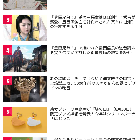
『豊臣兄弟！』茶々＝悪女はほぼ創作？秀吉が
3
溺愛、豊臣家滅亡を背負わされた茶々(井上和)
の壮絶すぎる生涯
『豊臣兄弟！』で描かれた織田信長の道普請は
4
史実？信長が実施した街道整備の施策を紹介
あの装飾は「炎」ではない？縄文時代の国宝・
5
火焔型土器、5000年前の人々が刻んだ謎とデザ
インの秘密
鳩サブレーの豊島屋が『鳩の日』（8月10日）
6
限定グッズ詳細を発表！今年はシリコンポーチ
「はとっこ」
土偶なりきりパーカーも！青森の縄文遺跡群で