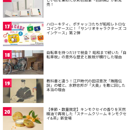
売！
ハローキティ、ポチャッコたちが昭和レトロな
17
コインケースに！「サンリオキャラクターズ コ
インケース」第２弾
自転車を持つだけで税金？ 昭和まで続いた「自
18
転車税」の意外な歴史と脱税が横行した理由
教科書と違う！江戸時代の田沼意次「賄賂伝
19
説」の嘘と、水野忠邦が「大奥」を敵に回した
本当の理由
【季節・数量限定】キンモクセイの香りを天然
20
精油で再現した「スチームクリーム キンモクセ
イ&茶」新登場