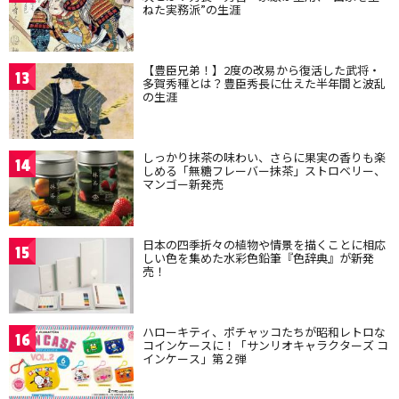
ねた実務派”の生涯
【豊臣兄弟！】2度の改易から復活した武将・
13
多賀秀種とは？豊臣秀長に仕えた半年間と波乱
の生涯
しっかり抹茶の味わい、さらに果実の香りも楽
14
しめる「無糖フレーバー抹茶」ストロベリー、
マンゴー新発売
日本の四季折々の植物や情景を描くことに相応
15
しい色を集めた水彩色鉛筆『色辞典』が新発
売！
ハローキティ、ポチャッコたちが昭和レトロな
16
コインケースに！「サンリオキャラクターズ コ
インケース」第２弾