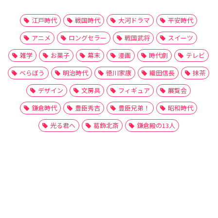
江戸時代
戦国時代
大河ドラマ
平安時代
アニメ
ロングセラー
戦国武将
スイーツ
雑学
お菓子
幕末
漫画
時代劇
テレビ
べらぼう
明治時代
徳川家康
織田信長
抹茶
デザイン
文房具
フィギュア
展覧会
鎌倉時代
豊臣秀吉
豊臣兄弟！
昭和時代
光る君へ
葛飾北斎
鎌倉殿の13人