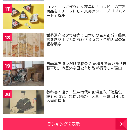
コンビニおにぎりが文房具に！コンビニの定番
17
商品をモチーフにした文房具シリーズ『ジムマ
ート』誕生
世界遺産決定で脚光！日本初の巨大都城・藤原
18
京を創り上げた知られざる女帝・持統天皇の凄
絶な執念
自転車を持つだけで税金？ 昭和まで続いた「自
19
転車税」の意外な歴史と脱税が横行した理由
教科書と違う！江戸時代の田沼意次「賄賂伝
20
説」の嘘と、水野忠邦が「大奥」を敵に回した
本当の理由
ランキングを表示