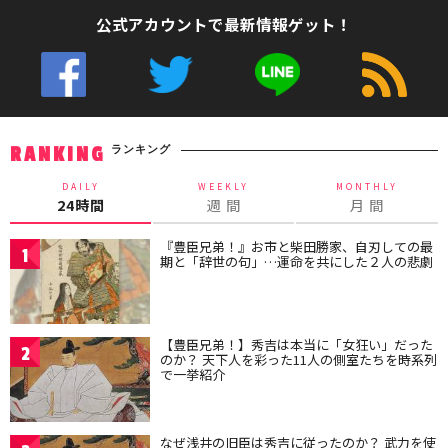
公式アカウントで最新情報ゲット！
ランキング
RANKING
DAILY
WEEKLY
MONTHLY
24時間
週 間
月 間
『豊臣兄弟！』お市と柴田勝家、自刃しての最
1
期と「辞世の句」…運命を共にした２人の悲劇
【豊臣兄弟！】秀吉は本当に「女狂い」だった
2
のか？ 天下人を彩った11人の側室たちを時系列
で一挙紹介
なぜ浅井の旧臣は秀吉に従ったのか？ 武力を使