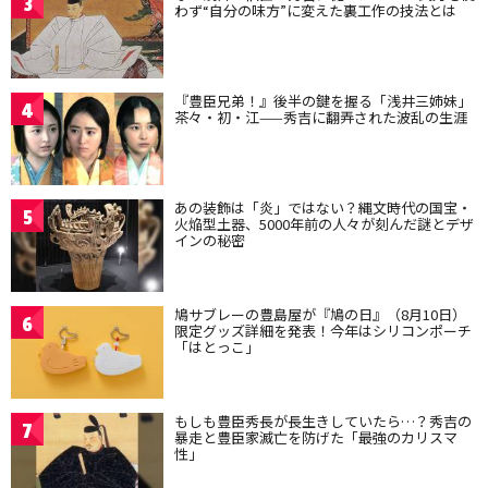
3
わず“自分の味方”に変えた裏工作の技法とは
『豊臣兄弟！』後半の鍵を握る「浅井三姉妹」
4
茶々・初・江——秀吉に翻弄された波乱の生涯
あの装飾は「炎」ではない？縄文時代の国宝・
5
火焔型土器、5000年前の人々が刻んだ謎とデザ
インの秘密
鳩サブレーの豊島屋が『鳩の日』（8月10日）
6
限定グッズ詳細を発表！今年はシリコンポーチ
「はとっこ」
もしも豊臣秀長が長生きしていたら…？秀吉の
7
暴走と豊臣家滅亡を防げた「最強のカリスマ
性」