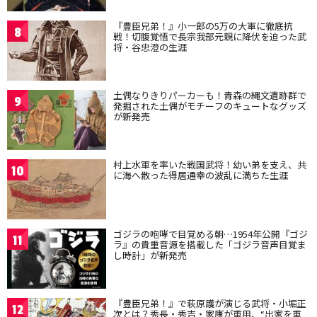
『豊臣兄弟！』小一郎の5万の大軍に徹底抗
8
戦！切腹覚悟で長宗我部元親に降伏を迫った武
将・谷忠澄の生涯
土偶なりきりパーカーも！青森の縄文遺跡群で
9
発掘された土偶がモチーフのキュートなグッズ
が新発売
村上水軍を率いた戦国武将！幼い弟を支え、共
10
に海へ散った得居通幸の波乱に満ちた生涯
ゴジラの咆哮で目覚める朝…1954年公開『ゴジ
11
ラ』の貴重音源を搭載した「ゴジラ音声目覚ま
し時計」が新発売
『豊臣兄弟！』で萩原護が演じる武将・小堀正
12
次とは？秀長・秀吉・家康が重用、“出家を重