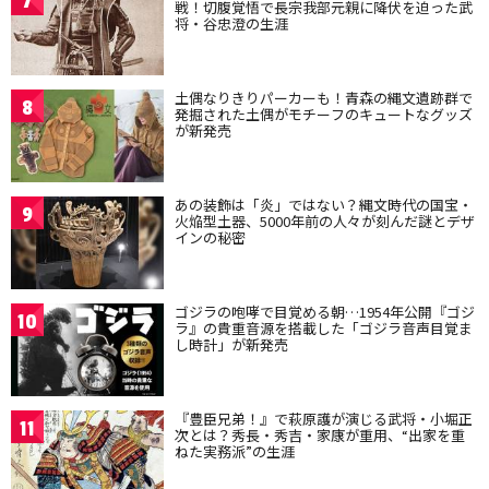
7
戦！切腹覚悟で長宗我部元親に降伏を迫った武
将・谷忠澄の生涯
土偶なりきりパーカーも！青森の縄文遺跡群で
8
発掘された土偶がモチーフのキュートなグッズ
が新発売
あの装飾は「炎」ではない？縄文時代の国宝・
9
火焔型土器、5000年前の人々が刻んだ謎とデザ
インの秘密
ゴジラの咆哮で目覚める朝…1954年公開『ゴジ
10
ラ』の貴重音源を搭載した「ゴジラ音声目覚ま
し時計」が新発売
『豊臣兄弟！』で萩原護が演じる武将・小堀正
11
次とは？秀長・秀吉・家康が重用、“出家を重
ねた実務派”の生涯