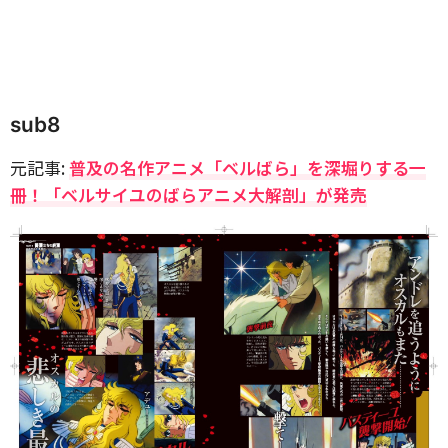
sub8
元記事:
普及の名作アニメ「ベルばら」を深堀りする一
冊！「ベルサイユのばらアニメ大解剖」が発売