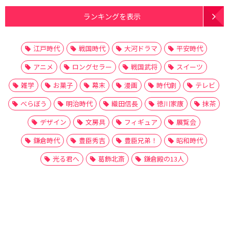
ランキングを表示
江戸時代
戦国時代
大河ドラマ
平安時代
アニメ
ロングセラー
戦国武将
スイーツ
雑学
お菓子
幕末
漫画
時代劇
テレビ
べらぼう
明治時代
織田信長
徳川家康
抹茶
デザイン
文房具
フィギュア
展覧会
鎌倉時代
豊臣秀吉
豊臣兄弟！
昭和時代
光る君へ
葛飾北斎
鎌倉殿の13人