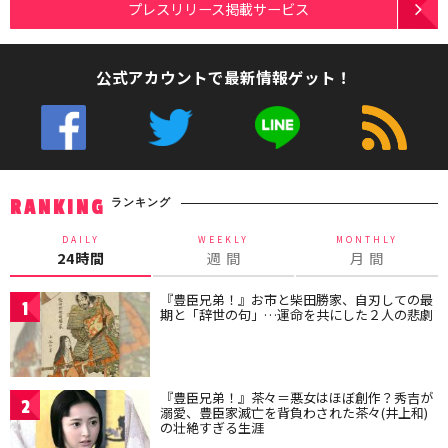
プレスリリース掲載サービス
公式アカウントで最新情報ゲット！
ランキング
RANKING
DAILY
WEEKLY
MONTHLY
24時間
週 間
月 間
『豊臣兄弟！』お市と柴田勝家、自刃しての最
1
期と「辞世の句」…運命を共にした２人の悲劇
『豊臣兄弟！』茶々＝悪女はほぼ創作？秀吉が
2
溺愛、豊臣家滅亡を背負わされた茶々(井上和)
の壮絶すぎる生涯