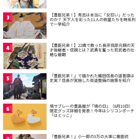
【豊臣兄弟！】秀吉は本当に「女狂い」だった
3
のか？ 天下人を彩った11人の側室たちを時系列
で一挙紹介
【豊臣兄弟！】22歳で散った長宗我部元親の天
4
才後継者・信親とは？武勇を奮った若武者の壮
絶な最期
『豊臣兄弟！』で描かれた織田信長の道普請は
5
史実？信長が実施した街道整備の施策を紹介
鳩サブレーの豊島屋が『鳩の日』（8月10日）
6
限定グッズ詳細を発表！今年はシリコンポーチ
「はとっこ」
『豊臣兄弟！』小一郎の5万の大軍に徹底抗