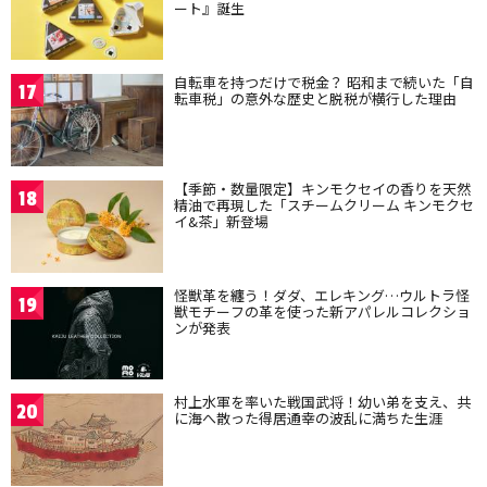
ート』誕生
自転車を持つだけで税金？ 昭和まで続いた「自
17
転車税」の意外な歴史と脱税が横行した理由
【季節・数量限定】キンモクセイの香りを天然
18
精油で再現した「スチームクリーム キンモクセ
イ&茶」新登場
怪獣革を纏う！ダダ、エレキング…ウルトラ怪
19
獣モチーフの革を使った新アパレルコレクショ
ンが発表
村上水軍を率いた戦国武将！幼い弟を支え、共
20
に海へ散った得居通幸の波乱に満ちた生涯