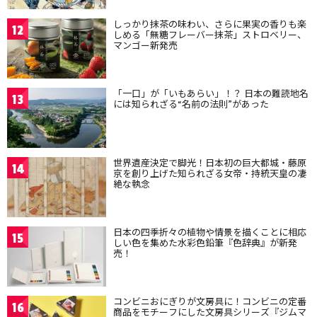
しっかり抹茶の味わい、さらに果実の香りも楽
12
しめる「無糖フレーバー抹茶」ストロベリー、
マンゴー新発売
「一口」が「いもあらい」！？ 日本の難読地名
13
には知られざる“名前の法則”があった
世界遺産決定で脚光！日本初の巨大都城・藤原
14
京を創り上げた知られざる女帝・持統天皇の凄
絶な執念
日本の四季折々の植物や情景を描くことに相応
15
しい色を集めた水彩色鉛筆『色辞典』が新発
売！
コンビニおにぎりが文房具に！コンビニの定番
16
商品をモチーフにした文房具シリーズ『ジムマ