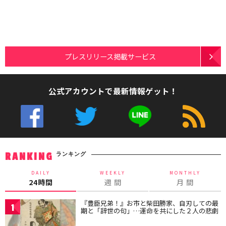
プレスリリース掲載サービス
公式アカウントで最新情報ゲット！
ランキング
RANKING
DAILY
WEEKLY
MONTHLY
24時間
週 間
月 間
『豊臣兄弟！』お市と柴田勝家、自刃しての最
1
期と「辞世の句」…運命を共にした２人の悲劇