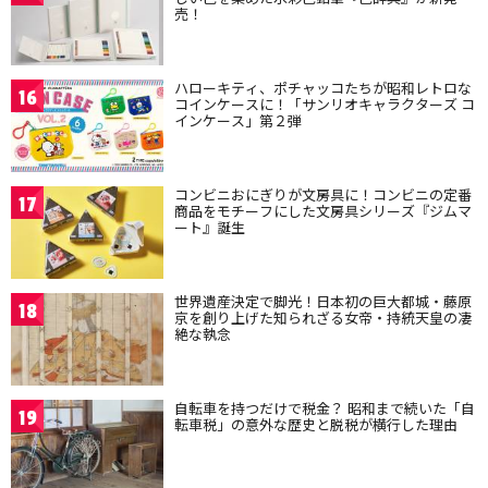
売！
ハローキティ、ポチャッコたちが昭和レトロな
16
コインケースに！「サンリオキャラクターズ コ
インケース」第２弾
コンビニおにぎりが文房具に！コンビニの定番
17
商品をモチーフにした文房具シリーズ『ジムマ
ート』誕生
世界遺産決定で脚光！日本初の巨大都城・藤原
18
京を創り上げた知られざる女帝・持統天皇の凄
絶な執念
自転車を持つだけで税金？ 昭和まで続いた「自
19
転車税」の意外な歴史と脱税が横行した理由