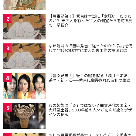
【豊臣兄弟！】秀吉は本当に「女狂い」だった
2
のか？ 天下人を彩った11人の側室たちを時系列
で一挙紹介
なぜ浅井の旧臣は秀吉に従ったのか？ 武力を使
3
わず“自分の味方”に変えた裏工作の技法とは
『豊臣兄弟！』後半の鍵を握る「浅井三姉妹」
4
茶々・初・江——秀吉に翻弄された波乱の生涯
あの装飾は「炎」ではない？縄文時代の国宝・
5
火焔型土器、5000年前の人々が刻んだ謎とデザ
インの秘密
もしも豊臣秀長が長生きしていたら…？秀吉の