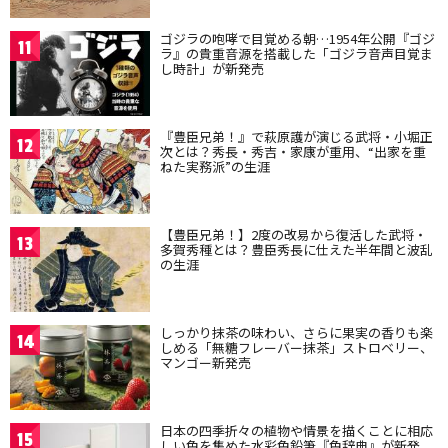
ゴジラの咆哮で目覚める朝…1954年公開『ゴジ
11
ラ』の貴重音源を搭載した「ゴジラ音声目覚ま
し時計」が新発売
『豊臣兄弟！』で萩原護が演じる武将・小堀正
12
次とは？秀長・秀吉・家康が重用、“出家を重
ねた実務派”の生涯
【豊臣兄弟！】2度の改易から復活した武将・
13
多賀秀種とは？豊臣秀長に仕えた半年間と波乱
の生涯
しっかり抹茶の味わい、さらに果実の香りも楽
14
しめる「無糖フレーバー抹茶」ストロベリー、
マンゴー新発売
日本の四季折々の植物や情景を描くことに相応
15
しい色を集めた水彩色鉛筆『色辞典』が新発