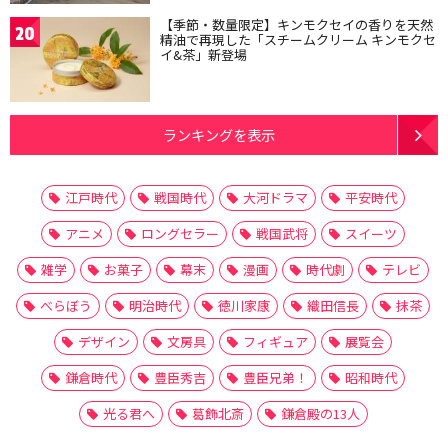
【季節・数量限定】キンモクセイの香りを天然
20
精油で再現した「スチームクリーム キンモクセ
イ&茶」新登場
ランキングを表示
江戸時代
戦国時代
大河ドラマ
平安時代
アニメ
ロングセラー
戦国武将
スイーツ
雑学
お菓子
幕末
漫画
時代劇
テレビ
べらぼう
明治時代
徳川家康
織田信長
抹茶
デザイン
文房具
フィギュア
展覧会
鎌倉時代
豊臣秀吉
豊臣兄弟！
昭和時代
光る君へ
葛飾北斎
鎌倉殿の13人