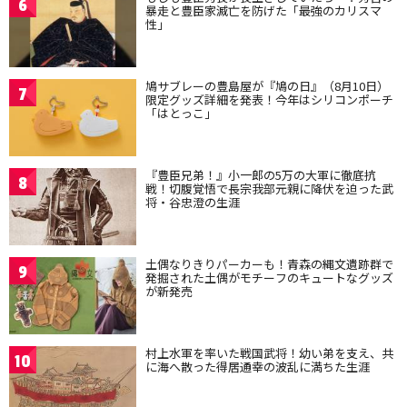
6
暴走と豊臣家滅亡を防げた「最強のカリスマ
性」
鳩サブレーの豊島屋が『鳩の日』（8月10日）
7
限定グッズ詳細を発表！今年はシリコンポーチ
「はとっこ」
『豊臣兄弟！』小一郎の5万の大軍に徹底抗
8
戦！切腹覚悟で長宗我部元親に降伏を迫った武
将・谷忠澄の生涯
土偶なりきりパーカーも！青森の縄文遺跡群で
9
発掘された土偶がモチーフのキュートなグッズ
が新発売
村上水軍を率いた戦国武将！幼い弟を支え、共
10
に海へ散った得居通幸の波乱に満ちた生涯