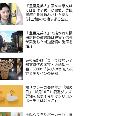
『豊臣兄弟！』茶々＝悪女は
ほぼ創作？秀吉が溺愛、豊臣
家滅亡を背負わされた茶々
(井上和)の壮絶すぎる生涯
『豊臣兄弟！』で描かれた織
田信長の道普請は史実？信長
が実施した街道整備の施策を
紹介
あの装飾は「炎」ではない？
縄文時代の国宝・火焔型土
器、5000年前の人々が刻んだ
謎とデザインの秘密
鳩サブレーの豊島屋が『鳩の
日』（8月10日）限定グッズ
詳細を発表！今年はシリコン
ポーチ「はとっこ」
土偶なりきりパーカーも！青