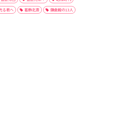
光る君へ
葛飾北斎
鎌倉殿の13人