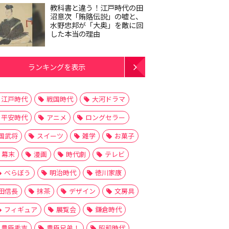
教科書と違う！江戸時代の田
沼意次「賄賂伝説」の嘘と、
水野忠邦が「大奥」を敵に回
した本当の理由
ランキングを表示
江戸時代
戦国時代
大河ドラマ
平安時代
アニメ
ロングセラー
国武将
スイーツ
雑学
お菓子
幕末
漫画
時代劇
テレビ
べらぼう
明治時代
徳川家康
田信長
抹茶
デザイン
文房具
フィギュア
展覧会
鎌倉時代
豊臣秀吉
豊臣兄弟！
昭和時代