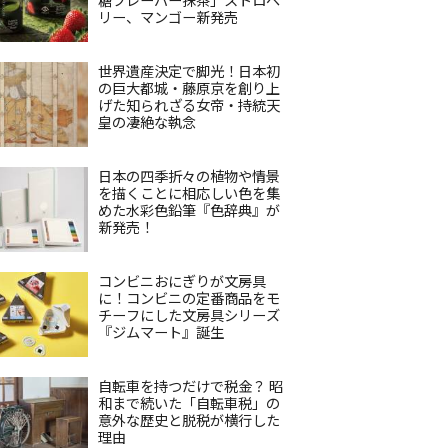
リー、マンゴー新発売
世界遺産決定で脚光！日本初
の巨大都城・藤原京を創り上
げた知られざる女帝・持統天
皇の凄絶な執念
日本の四季折々の植物や情景
を描くことに相応しい色を集
めた水彩色鉛筆『色辞典』が
新発売！
コンビニおにぎりが文房具
に！コンビニの定番商品をモ
チーフにした文房具シリーズ
『ジムマート』誕生
自転車を持つだけで税金？ 昭
和まで続いた「自転車税」の
意外な歴史と脱税が横行した
理由