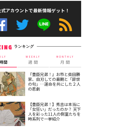
公式アカウントで最新情報ゲット！
ランキング
KING
ILY
WEEKLY
MONTHLY
4時間
週 間
月 間
『豊臣兄弟！』お市と柴田勝
家、自刃しての最期と「辞世
の句」…運命を共にした２人
の悲劇
【豊臣兄弟！】秀吉は本当に
「女狂い」だったのか？ 天下
人を彩った11人の側室たちを
時系列で一挙紹介