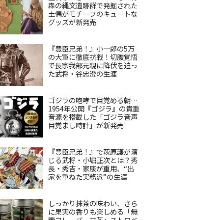
森の縄文遺跡群で発掘された
土偶がモチーフのキュートな
グッズが新発売
『豊臣兄弟！』小一郎の5万
の大軍に徹底抗戦！切腹覚悟
で長宗我部元親に降伏を迫っ
た武将・谷忠澄の生涯
ゴジラの咆哮で目覚める朝…
1954年公開『ゴジラ』の貴重
音源を搭載した「ゴジラ音声
目覚まし時計」が新発売
『豊臣兄弟！』で萩原護が演
じる武将・小堀正次とは？秀
長・秀吉・家康が重用、“出
家を重ねた実務派”の生涯
しっかり抹茶の味わい、さら
に果実の香りも楽しめる「無
糖フレーバー抹茶」ストロベ