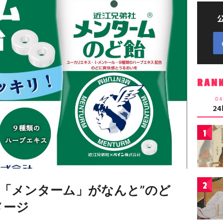
RAN
DA
2
1
2
「メンターム」がなんと”のど
メージ