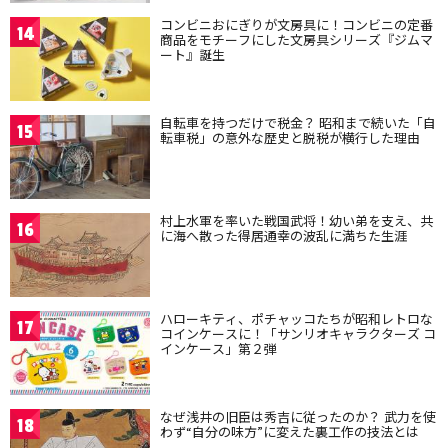
コンビニおにぎりが文房具に！コンビニの定番
14
商品をモチーフにした文房具シリーズ『ジムマ
ート』誕生
自転車を持つだけで税金？ 昭和まで続いた「自
15
転車税」の意外な歴史と脱税が横行した理由
村上水軍を率いた戦国武将！幼い弟を支え、共
16
に海へ散った得居通幸の波乱に満ちた生涯
ハローキティ、ポチャッコたちが昭和レトロな
17
コインケースに！「サンリオキャラクターズ コ
インケース」第２弾
なぜ浅井の旧臣は秀吉に従ったのか？ 武力を使
18
わず“自分の味方”に変えた裏工作の技法とは