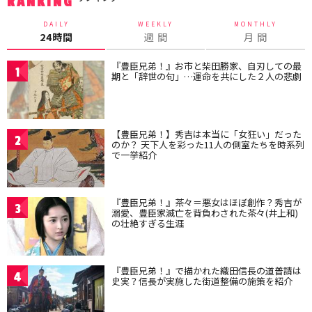
RANKING
DAILY
WEEKLY
MONTHLY
24時間
週 間
月 間
『豊臣兄弟！』お市と柴田勝家、自刃しての最
1
期と「辞世の句」…運命を共にした２人の悲劇
【豊臣兄弟！】秀吉は本当に「女狂い」だった
2
のか？ 天下人を彩った11人の側室たちを時系列
で一挙紹介
『豊臣兄弟！』茶々＝悪女はほぼ創作？秀吉が
3
溺愛、豊臣家滅亡を背負わされた茶々(井上和)
の壮絶すぎる生涯
『豊臣兄弟！』で描かれた織田信長の道普請は
4
史実？信長が実施した街道整備の施策を紹介