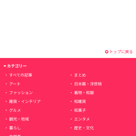
トップに戻る
カテゴリー
すべての記事
まとめ
アート
日本画・浮世絵
ファッション
着物・和服
雑貨・インテリア
和雑貨
グルメ
和菓子
観光・地域
エンタメ
暮らし
歴史・文化