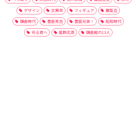
デザイン
文房具
フィギュア
展覧会
鎌倉時代
豊臣秀吉
豊臣兄弟！
昭和時代
光る君へ
葛飾北斎
鎌倉殿の13人