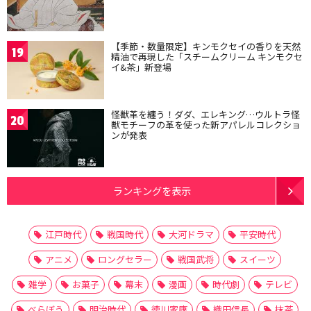
【季節・数量限定】キンモクセイの香りを天然
19
精油で再現した「スチームクリーム キンモクセ
イ&茶」新登場
怪獣革を纏う！ダダ、エレキング…ウルトラ怪
20
獣モチーフの革を使った新アパレルコレクショ
ンが発表
ランキングを表示
江戸時代
戦国時代
大河ドラマ
平安時代
アニメ
ロングセラー
戦国武将
スイーツ
雑学
お菓子
幕末
漫画
時代劇
テレビ
べらぼう
明治時代
徳川家康
織田信長
抹茶