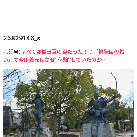
25829146_s
元記事:
すべては織田軍の罠だった！？「桶狭間の戦
い」で今川義元はなぜ“休憩“していたのか…