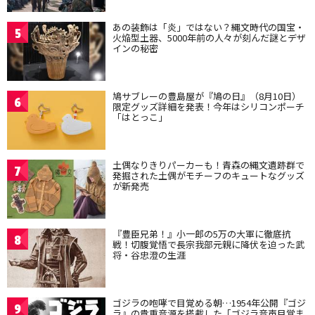
あの装飾は「炎」ではない？縄文時代の国宝・
5
火焔型土器、5000年前の人々が刻んだ謎とデザ
インの秘密
鳩サブレーの豊島屋が『鳩の日』（8月10日）
6
限定グッズ詳細を発表！今年はシリコンポーチ
「はとっこ」
土偶なりきりパーカーも！青森の縄文遺跡群で
7
発掘された土偶がモチーフのキュートなグッズ
が新発売
『豊臣兄弟！』小一郎の5万の大軍に徹底抗
8
戦！切腹覚悟で長宗我部元親に降伏を迫った武
将・谷忠澄の生涯
ゴジラの咆哮で目覚める朝…1954年公開『ゴジ
9
ラ』の貴重音源を搭載した「ゴジラ音声目覚ま