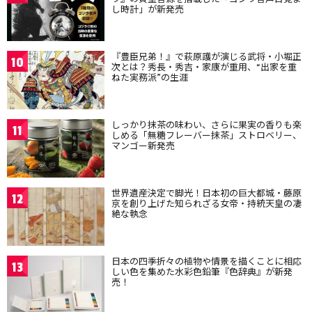
し時計」が新発売
『豊臣兄弟！』で萩原護が演じる武将・小堀正
10
次とは？秀長・秀吉・家康が重用、“出家を重
ねた実務派”の生涯
しっかり抹茶の味わい、さらに果実の香りも楽
11
しめる「無糖フレーバー抹茶」ストロベリー、
マンゴー新発売
世界遺産決定で脚光！日本初の巨大都城・藤原
12
京を創り上げた知られざる女帝・持統天皇の凄
絶な執念
日本の四季折々の植物や情景を描くことに相応
13
しい色を集めた水彩色鉛筆『色辞典』が新発
売！