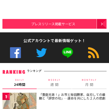
プレスリリース掲載サービス
公式アカウントで最新情報ゲット！
ランキング
RANKING
DAILY
WEEKLY
MONTHLY
24時間
週 間
月 間
『豊臣兄弟！』お市と柴田勝家、自刃しての最
1
期と「辞世の句」…運命を共にした２人の悲劇