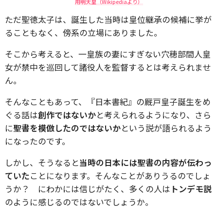
用明天皇（Wikipediaより）
ただ聖徳太子は、誕生した当時は皇位継承の候補に挙が
ることもなく、傍系の立場にありました。
そこから考えると、一皇族の妻にすぎない穴穂部間人皇
女が禁中を巡回して諸役人を監督するとは考えられませ
ん。
そんなこともあって、『日本書紀』の厩戸皇子誕生をめ
ぐる話は
創作ではないか
と考えられるようになり、さら
に
聖書を模倣したのではないか
という説が語られるよう
になったのです。
しかし、そうなると
当時の日本には聖書の内容が伝わっ
ていた
ことになります。そんなことがありうるのでしょ
うか？ にわかには信じがたく、多くの人は
トンデモ説
のように感じるのではないでしょうか。