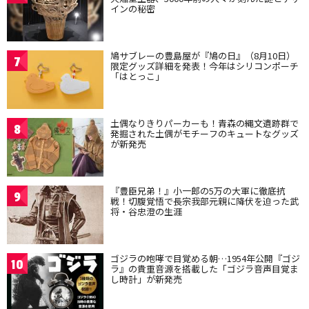
インの秘密
鳩サブレーの豊島屋が『鳩の日』（8月10日）
7
限定グッズ詳細を発表！今年はシリコンポーチ
「はとっこ」
土偶なりきりパーカーも！青森の縄文遺跡群で
8
発掘された土偶がモチーフのキュートなグッズ
が新発売
『豊臣兄弟！』小一郎の5万の大軍に徹底抗
9
戦！切腹覚悟で長宗我部元親に降伏を迫った武
将・谷忠澄の生涯
ゴジラの咆哮で目覚める朝…1954年公開『ゴジ
10
ラ』の貴重音源を搭載した「ゴジラ音声目覚ま
し時計」が新発売