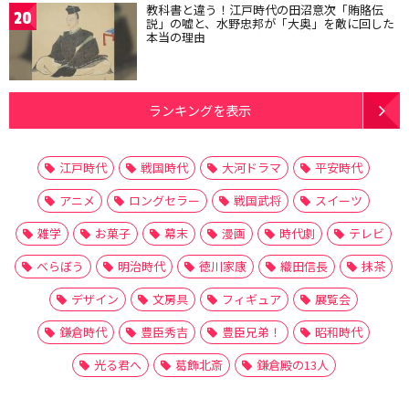
教科書と違う！江戸時代の田沼意次「賄賂伝
20
説」の嘘と、水野忠邦が「大奥」を敵に回した
本当の理由
ランキングを表示
江戸時代
戦国時代
大河ドラマ
平安時代
アニメ
ロングセラー
戦国武将
スイーツ
雑学
お菓子
幕末
漫画
時代劇
テレビ
べらぼう
明治時代
徳川家康
織田信長
抹茶
デザイン
文房具
フィギュア
展覧会
鎌倉時代
豊臣秀吉
豊臣兄弟！
昭和時代
光る君へ
葛飾北斎
鎌倉殿の13人