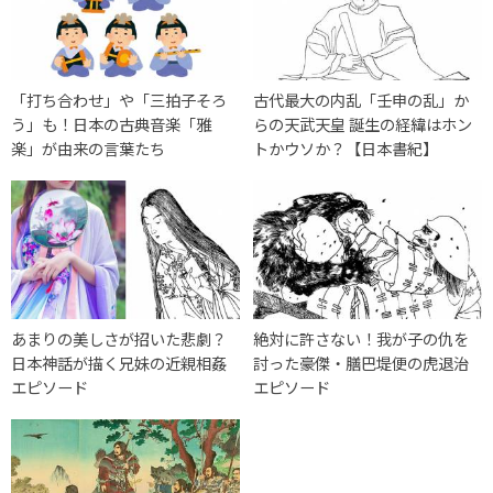
「打ち合わせ」や「三拍子そろ
古代最大の内乱「壬申の乱」か
う」も！日本の古典音楽「雅
らの天武天皇 誕生の経緯はホン
楽」が由来の言葉たち
トかウソか？【日本書紀】
あまりの美しさが招いた悲劇？
絶対に許さない！我が子の仇を
日本神話が描く兄妹の近親相姦
討った豪傑・膳巴堤便の虎退治
エピソード
エピソード