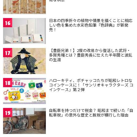
日本の四季折々の植物や情景を描くことに相応
16
しい色を集めた水彩色鉛筆『色辞典』が新発
売！
【豊臣兄弟！】2度の改易から復活した武将・
17
多賀秀種とは？豊臣秀長に仕えた半年間と波乱
の生涯
ハローキティ、ポチャッコたちが昭和レトロな
18
コインケースに！「サンリオキャラクターズ コ
インケース」第２弾
自転車を持つだけで税金？ 昭和まで続いた「自
19
転車税」の意外な歴史と脱税が横行した理由