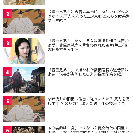
【豊臣兄弟！】秀吉は本当に「女狂い」だった
2
のか？ 天下人を彩った11人の側室たちを時系列
で一挙紹介
『豊臣兄弟！』茶々＝悪女はほぼ創作？秀吉が
3
溺愛、豊臣家滅亡を背負わされた茶々(井上和)
の壮絶すぎる生涯
『豊臣兄弟！』で描かれた織田信長の道普請は
4
史実？信長が実施した街道整備の施策を紹介
なぜ浅井の旧臣は秀吉に従ったのか？ 武力を使
5
わず“自分の味方”に変えた裏工作の技法とは
あの装飾は「炎」ではない？縄文時代の国宝・
6
火焔型土器、5000年前の人々が刻んだ謎とデザ