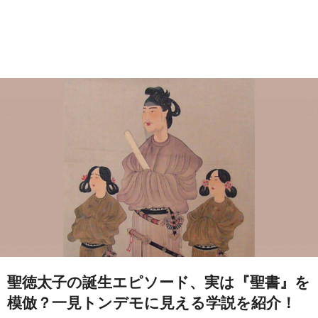
聖徳太子の誕生エピソード、実は『聖書』を
模倣？一見トンデモに見える学説を紹介！