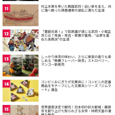
村上水軍を率いた戦国武将！幼い弟を支え、共
11
に海へ散った得居通幸の波乱に満ちた生涯
『豊臣兄弟！』で萩原護が演じる武将・小堀正
12
次とは？秀長・秀吉・家康が重用、“出家を重
ねた実務派”の生涯
しっかり抹茶の味わい、さらに果実の香りも楽
13
しめる「無糖フレーバー抹茶」ストロベリー、
マンゴー新発売
コンビニおにぎりが文房具に！コンビニの定番
14
商品をモチーフにした文房具シリーズ『ジムマ
ート』誕生
世界遺産決定で脚光！日本初の巨大都城・藤原
15
京を創り上げた知られざる女帝・持統天皇の凄
絶な執念