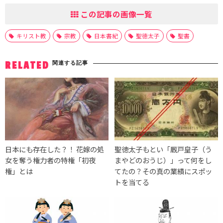
この記事の画像一覧
キリスト教
宗教
日本書紀
聖徳太子
聖書
関連する記事
RELATED
日本にも存在した？！ 花嫁の処
聖徳太子もとい「厩戸皇子（う
女を奪う権力者の特権「初夜
まやどのおうじ）」って何をし
権」とは
てたの？その真の業績にスポッ
トを当てる