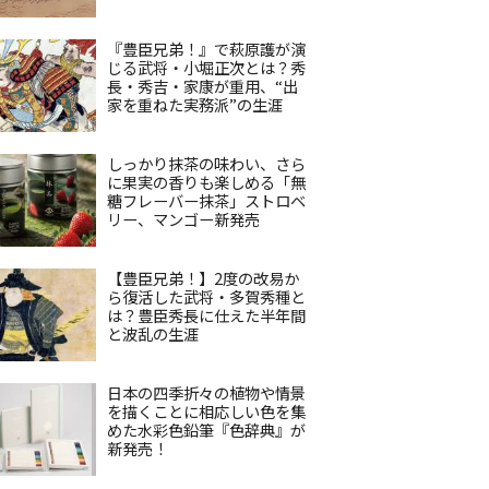
『豊臣兄弟！』で萩原護が演
じる武将・小堀正次とは？秀
長・秀吉・家康が重用、“出
家を重ねた実務派”の生涯
しっかり抹茶の味わい、さら
に果実の香りも楽しめる「無
糖フレーバー抹茶」ストロベ
リー、マンゴー新発売
【豊臣兄弟！】2度の改易か
ら復活した武将・多賀秀種と
は？豊臣秀長に仕えた半年間
と波乱の生涯
日本の四季折々の植物や情景
を描くことに相応しい色を集
めた水彩色鉛筆『色辞典』が
新発売！