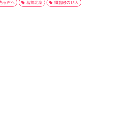
光る君へ
葛飾北斎
鎌倉殿の13人