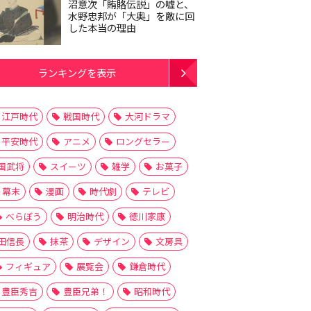
沼意次「賄賂伝説」の嘘と、
水野忠邦が「大奥」を敵に回
した本当の理由
ランキングを表示
江戸時代
戦国時代
大河ドラマ
平安時代
アニメ
ロングセラー
国武将
スイーツ
雑学
お菓子
幕末
漫画
時代劇
テレビ
べらぼう
明治時代
徳川家康
田信長
抹茶
デザイン
文房具
フィギュア
展覧会
鎌倉時代
豊臣秀吉
豊臣兄弟！
昭和時代