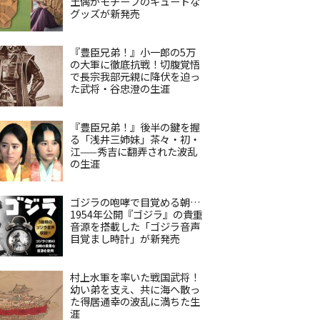
土偶がモチーフのキュートな
グッズが新発売
『豊臣兄弟！』小一郎の5万
の大軍に徹底抗戦！切腹覚悟
で長宗我部元親に降伏を迫っ
た武将・谷忠澄の生涯
『豊臣兄弟！』後半の鍵を握
る「浅井三姉妹」茶々・初・
江——秀吉に翻弄された波乱
の生涯
ゴジラの咆哮で目覚める朝…
1954年公開『ゴジラ』の貴重
音源を搭載した「ゴジラ音声
目覚まし時計」が新発売
村上水軍を率いた戦国武将！
幼い弟を支え、共に海へ散っ
た得居通幸の波乱に満ちた生
涯