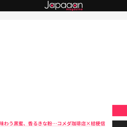
？味わう黒蜜、香るきな粉…コメダ珈琲店×桔梗信