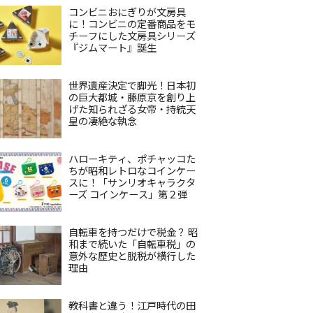
コンビニおにぎりが文房具
に！コンビニの定番商品をモ
チーフにした文房具シリーズ
『ジムマート』誕生
世界遺産決定で脚光！日本初
の巨大都城・藤原京を創り上
げた知られざる女帝・持統天
皇の凄絶な執念
ハローキティ、ポチャッコた
ちが昭和レトロなコインケー
スに！「サンリオキャラクタ
ーズ コインケース」第２弾
自転車を持つだけで税金？ 昭
和まで続いた「自転車税」の
意外な歴史と脱税が横行した
理由
教科書と違う！江戸時代の田