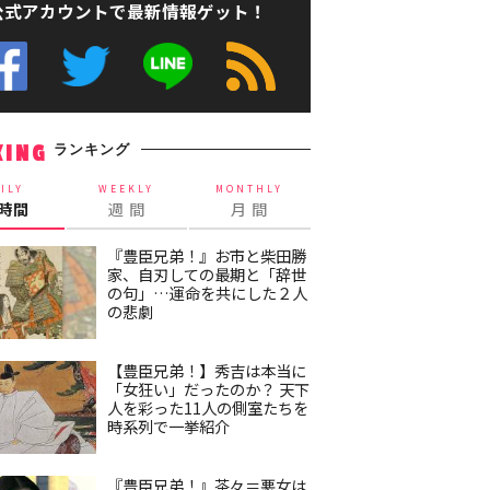
公式アカウントで最新情報ゲット！
ランキング
KING
ILY
WEEKLY
MONTHLY
4時間
週 間
月 間
『豊臣兄弟！』お市と柴田勝
家、自刃しての最期と「辞世
の句」…運命を共にした２人
の悲劇
【豊臣兄弟！】秀吉は本当に
「女狂い」だったのか？ 天下
人を彩った11人の側室たちを
時系列で一挙紹介
『豊臣兄弟！』茶々＝悪女は