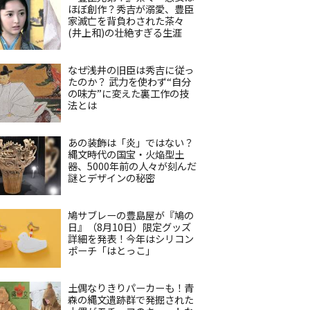
ほぼ創作？秀吉が溺愛、豊臣
家滅亡を背負わされた茶々
(井上和)の壮絶すぎる生涯
なぜ浅井の旧臣は秀吉に従っ
たのか？ 武力を使わず“自分
の味方”に変えた裏工作の技
法とは
あの装飾は「炎」ではない？
縄文時代の国宝・火焔型土
器、5000年前の人々が刻んだ
謎とデザインの秘密
鳩サブレーの豊島屋が『鳩の
日』（8月10日）限定グッズ
詳細を発表！今年はシリコン
ポーチ「はとっこ」
土偶なりきりパーカーも！青
森の縄文遺跡群で発掘された