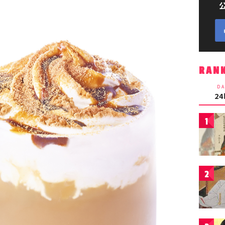
RAN
DA
2
1
2