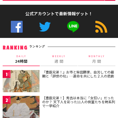
公式アカウントで最新情報ゲット！
ランキング
RANKING
DAILY
WEEKLY
MONTHLY
24時間
週 間
月 間
『豊臣兄弟！』お市と柴田勝家、自刃しての最
1
期と「辞世の句」…運命を共にした２人の悲劇
【豊臣兄弟！】秀吉は本当に「女狂い」だった
2
のか？ 天下人を彩った11人の側室たちを時系列
で一挙紹介