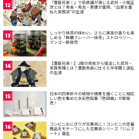
『豊臣兄弟！』で萩原護が演じる武将・小堀正
12
次とは？秀長・秀吉・家康が重用、“出家を重
ねた実務派”の生涯
しっかり抹茶の味わい、さらに果実の香りも楽
13
しめる「無糖フレーバー抹茶」ストロベリー、
マンゴー新発売
【豊臣兄弟！】2度の改易から復活した武将・
14
多賀秀種とは？豊臣秀長に仕えた半年間と波乱
の生涯
日本の四季折々の植物や情景を描くことに相応
15
しい色を集めた水彩色鉛筆『色辞典』が新発
売！
コンビニおにぎりが文房具に！コンビニの定番
16
商品をモチーフにした文房具シリーズ『ジムマ
ート』誕生