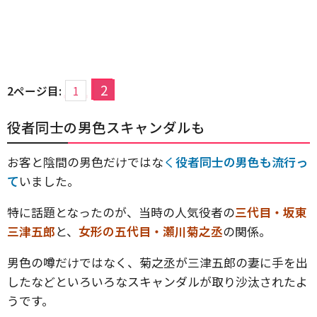
2
2ページ目:
1
役者同士の男色スキャンダルも
お客と陰間の男色だけではな
く
役者同士の男色も流行っ
て
いました。
特に話題となったのが、当時の人気役者の
三代目・坂東
三津五郎
と、
女形の五代目・瀬川菊之丞
の関係。
男色の噂だけではなく、菊之丞が三津五郎の妻に手を出
したなどといろいろなスキャンダルが取り沙汰されたよ
うです。