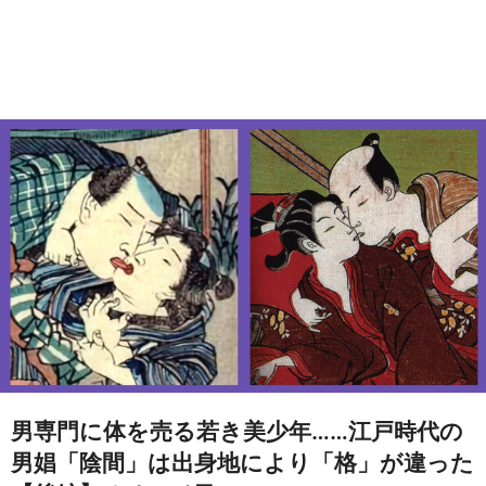
男専門に体を売る若き美少年……江戸時代の
男娼「陰間」は出身地により「格」が違った