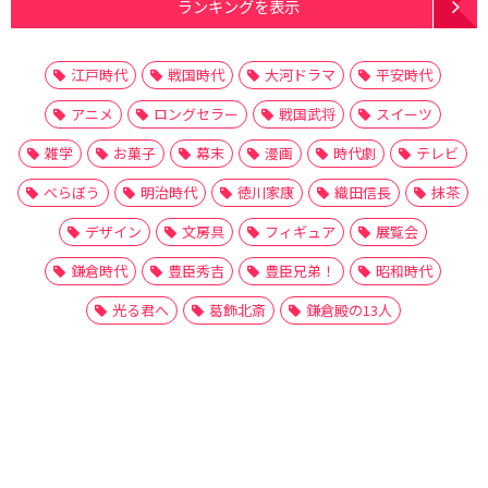
ランキングを表示
江戸時代
戦国時代
大河ドラマ
平安時代
アニメ
ロングセラー
戦国武将
スイーツ
雑学
お菓子
幕末
漫画
時代劇
テレビ
べらぼう
明治時代
徳川家康
織田信長
抹茶
デザイン
文房具
フィギュア
展覧会
鎌倉時代
豊臣秀吉
豊臣兄弟！
昭和時代
光る君へ
葛飾北斎
鎌倉殿の13人