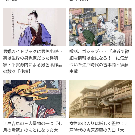
男娼ガイドブックに男色小説…
噂話、ゴシップ……「卑近で微
実は生粋の男色家だった発明
細な情報は金になる！」に気が
家・平賀源内による男色系作品
ついた江戸時代の古本商・須藤
の数々【後編】
由蔵
江戸吉原の三大景物の一つ『七
女性の出入りは厳しく監視！江
月の燈篭』のもとになった太
戸時代の吉原遊廓の入口「大