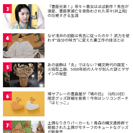
『豊臣兄弟！』茶々＝悪女はほぼ創作？秀吉が
3
溺愛、豊臣家滅亡を背負わされた茶々(井上和)
の壮絶すぎる生涯
なぜ浅井の旧臣は秀吉に従ったのか？ 武力を使
4
わず“自分の味方”に変えた裏工作の技法とは
あの装飾は「炎」ではない？縄文時代の国宝・
5
火焔型土器、5000年前の人々が刻んだ謎とデザ
インの秘密
鳩サブレーの豊島屋が『鳩の日』（8月10日）
6
限定グッズ詳細を発表！今年はシリコンポーチ
「はとっこ」
土偶なりきりパーカーも！青森の縄文遺跡群で
7
発掘された土偶がモチーフのキュートなグッズ
が新発売