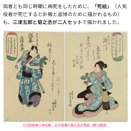
両者とも同じ時期に病死をしたために、
「死絵」
（人気
役者が死亡すると訃報と追悼のために描かれるもの）
も、
三津五郎と菊之丞が二人セット
で描かれました。
三代目板東三津五郎、五代目瀬川菊之丞の死絵（歌川国貞）