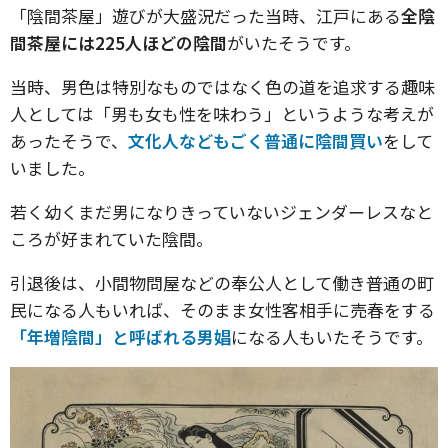
「陰間茶屋」遊びが大盛況だった当時、江戸にある
全陰
間茶屋には225人ほどの陰間
がいたそうです。
当時、男色は特別なものではなく色の道を追求する趣味
人としては「男も女も性を味わう」というような考えが
あったそうで、
文化人などもごく普通に陰間買い
をして
いました。
若く幼くまだ男になりきっていないジェンダーレスなと
ころが好まれていた陰間。
引退後は、小間物問屋などの奉公人として働き普通の町
民になる人もいれば、そのまま女性客相手に売春をする
「年増陰間」と呼ばれる男娼
になる人もいたそうです。