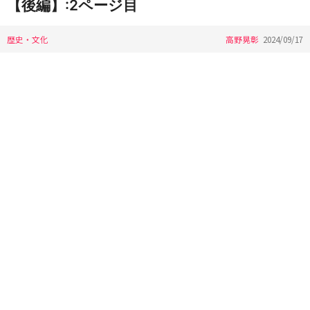
【後編】:2ページ目
歴史・文化
高野晃彰
2024/09/17