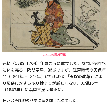
女と若衆(菱川師宣)
元禄（1688-1704）年間
ごろに成立した、陰間が男性客
に体を売る「陰間茶屋」遊びですが、江戸時代の天保年
間（1841年 – 1843年）に行われた
「天保の改革」
によ
り風俗に対する取り締まりが厳しくなり、
天保13年
（1842年）
に陰間茶屋は禁止に。
長い男色風俗の歴史に幕を閉じたのでした。