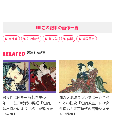
この記事の画像一覧
同性愛
江戸時代
美少年
陰間
陰間茶屋
関連する記事
RELATED
男専門に体を売る若き美少
猫のノミ取りついでに売春？少
年……江戸時代の男娼「陰間」
年との性愛「陰間茶屋」には女
は出身地により「格」が違った
性客も！江戸時代の買春システ
【前編】
ム【後編】