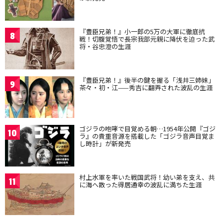
『豊臣兄弟！』小一郎の5万の大軍に徹底抗
8
戦！切腹覚悟で長宗我部元親に降伏を迫った武
将・谷忠澄の生涯
『豊臣兄弟！』後半の鍵を握る「浅井三姉妹」
9
茶々・初・江——秀吉に翻弄された波乱の生涯
ゴジラの咆哮で目覚める朝…1954年公開『ゴジ
10
ラ』の貴重音源を搭載した「ゴジラ音声目覚ま
し時計」が新発売
村上水軍を率いた戦国武将！幼い弟を支え、共
11
に海へ散った得居通幸の波乱に満ちた生涯