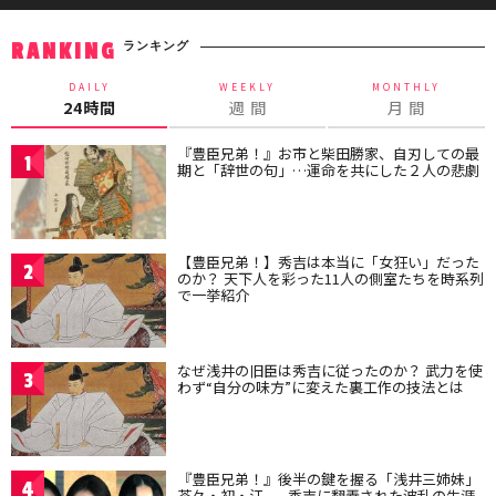
ランキング
RANKING
DAILY
WEEKLY
MONTHLY
24時間
週 間
月 間
『豊臣兄弟！』お市と柴田勝家、自刃しての最
1
期と「辞世の句」…運命を共にした２人の悲劇
【豊臣兄弟！】秀吉は本当に「女狂い」だった
2
のか？ 天下人を彩った11人の側室たちを時系列
で一挙紹介
なぜ浅井の旧臣は秀吉に従ったのか？ 武力を使
3
わず“自分の味方”に変えた裏工作の技法とは
『豊臣兄弟！』後半の鍵を握る「浅井三姉妹」
4
茶々・初・江——秀吉に翻弄された波乱の生涯