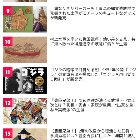
土偶なりきりパーカーも！青森の縄文遺跡群で
9
発掘された土偶がモチーフのキュートなグッズ
が新発売
村上水軍を率いた戦国武将！幼い弟を支え、共
10
に海へ散った得居通幸の波乱に満ちた生涯
ゴジラの咆哮で目覚める朝…1954年公開『ゴジ
11
ラ』の貴重音源を搭載した「ゴジラ音声目覚ま
し時計」が新発売
『豊臣兄弟！』で萩原護が演じる武将・小堀正
12
次とは？秀長・秀吉・家康が重用、“出家を重
ねた実務派”の生涯
【豊臣兄弟！】2度の改易から復活した武将・
13
多賀秀種とは？豊臣秀長に仕えた半年間と波乱