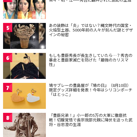
あの装飾は「炎」ではない？縄文時代の国宝・
5
火焔型土器、5000年前の人々が刻んだ謎とデザ
インの秘密
もしも豊臣秀長が長生きしていたら…？秀吉の
6
暴走と豊臣家滅亡を防げた「最強のカリスマ
性」
鳩サブレーの豊島屋が『鳩の日』（8月10日）
7
限定グッズ詳細を発表！今年はシリコンポーチ
「はとっこ」
『豊臣兄弟！』小一郎の5万の大軍に徹底抗
8
戦！切腹覚悟で長宗我部元親に降伏を迫った武
将・谷忠澄の生涯