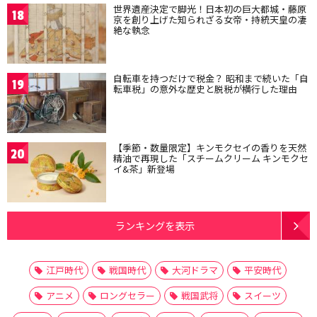
世界遺産決定で脚光！日本初の巨大都城・藤原
18
京を創り上げた知られざる女帝・持統天皇の凄
絶な執念
自転車を持つだけで税金？ 昭和まで続いた「自
19
転車税」の意外な歴史と脱税が横行した理由
【季節・数量限定】キンモクセイの香りを天然
20
精油で再現した「スチームクリーム キンモクセ
イ&茶」新登場
ランキングを表示
江戸時代
戦国時代
大河ドラマ
平安時代
アニメ
ロングセラー
戦国武将
スイーツ