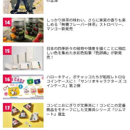
の生涯
しっかり抹茶の味わい、さらに果実の香りも楽
14
しめる「無糖フレーバー抹茶」ストロベリー、
マンゴー新発売
日本の四季折々の植物や情景を描くことに相応
15
しい色を集めた水彩色鉛筆『色辞典』が新発
売！
ハローキティ、ポチャッコたちが昭和レトロな
16
コインケースに！「サンリオキャラクターズ コ
インケース」第２弾
コンビニおにぎりが文房具に！コンビニの定番
17
商品をモチーフにした文房具シリーズ『ジムマ
ート』誕生