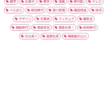
雑学
お菓子
幕末
漫画
時代劇
テレビ
べらぼう
明治時代
徳川家康
織田信長
抹茶
デザイン
文房具
フィギュア
展覧会
鎌倉時代
豊臣秀吉
豊臣兄弟！
昭和時代
光る君へ
葛飾北斎
鎌倉殿の13人