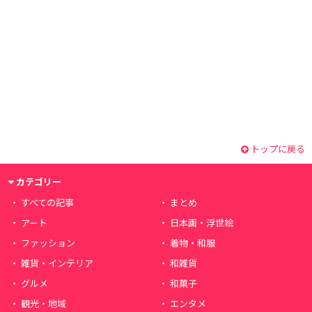
トップに戻る
カテゴリー
すべての記事
まとめ
アート
日本画・浮世絵
ファッション
着物・和服
雑貨・インテリア
和雑貨
グルメ
和菓子
観光・地域
エンタメ