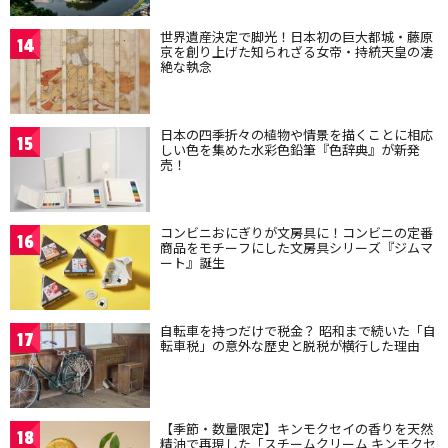
世界遺産決定で脚光！日本初の巨大都城・藤原
14
京を創り上げた知られざる女帝・持統天皇の凄
絶な執念
日本の四季折々の植物や情景を描くことに相応
15
しい色を集めた水彩色鉛筆『色辞典』が新発
売！
コンビニおにぎりが文房具に！コンビニの定番
16
商品をモチーフにした文房具シリーズ『ジムマ
ート』誕生
自転車を持つだけで税金？ 昭和まで続いた「自
17
転車税」の意外な歴史と脱税が横行した理由
【季節・数量限定】キンモクセイの香りを天然
18
精油で再現した「スチームクリーム キンモクセ