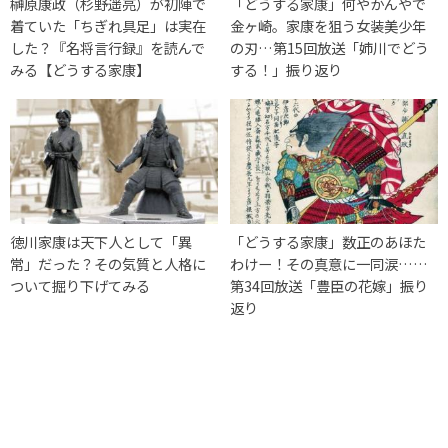
榊原康政（杉野遥亮）が初陣で
「どうする家康」何やかんやで
着ていた「ちぎれ具足」は実在
金ヶ崎。家康を狙う女装美少年
した？『名将言行録』を読んで
の刃…第15回放送「姉川でどう
みる【どうする家康】
する！」振り返り
徳川家康は天下人として「異
「どうする家康」数正のあほた
常」だった？その気質と人格に
わけー！その真意に一同涙……
ついて掘り下げてみる
第34回放送「豊臣の花嫁」振り
返り