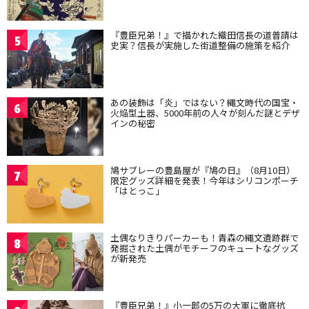
『豊臣兄弟！』で描かれた織田信長の道普請は
5
史実？信長が実施した街道整備の施策を紹介
あの装飾は「炎」ではない？縄文時代の国宝・
6
火焔型土器、5000年前の人々が刻んだ謎とデザ
インの秘密
鳩サブレーの豊島屋が『鳩の日』（8月10日）
7
限定グッズ詳細を発表！今年はシリコンポーチ
「はとっこ」
土偶なりきりパーカーも！青森の縄文遺跡群で
8
発掘された土偶がモチーフのキュートなグッズ
が新発売
『豊臣兄弟！』小一郎の5万の大軍に徹底抗