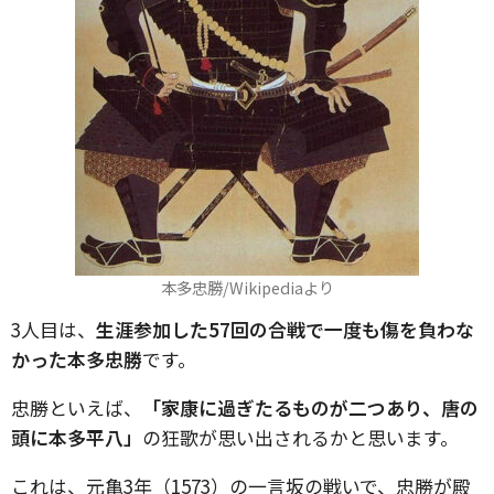
本多忠勝/Wikipediaより
3人目は、
生涯参加した57回の合戦で一度も傷を負わな
かった本多忠勝
です。
忠勝といえば、
「家康に過ぎたるものが二つあり、唐の
頭に本多平八」
の狂歌が思い出されるかと思います。
これは、元亀3年（1573）の一言坂の戦いで、忠勝が殿