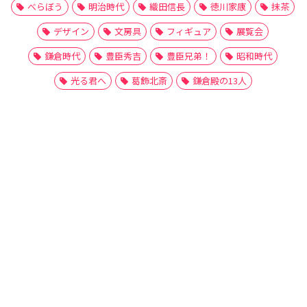
べらぼう
明治時代
織田信長
徳川家康
抹茶
デザイン
文房具
フィギュア
展覧会
鎌倉時代
豊臣秀吉
豊臣兄弟！
昭和時代
光る君へ
葛飾北斎
鎌倉殿の13人