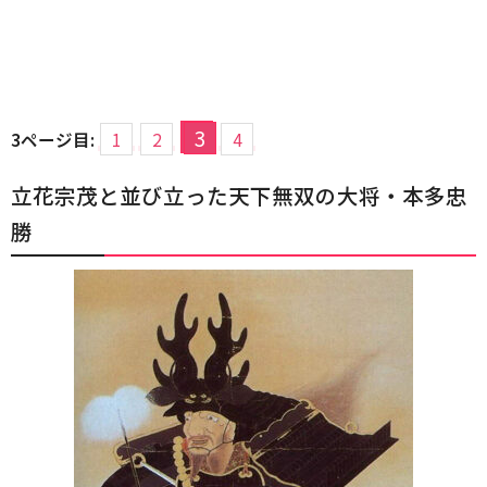
3
3ページ目:
1
2
4
立花宗茂と並び立った天下無双の大将・本多忠
勝