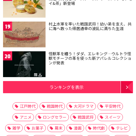
イ&茶」新登場
村上水軍を率いた戦国武将！幼い弟を支え、共
19
に海へ散った得居通幸の波乱に満ちた生涯
怪獣革を纏う！ダダ、エレキング…ウルトラ怪
20
獣モチーフの革を使った新アパレルコレクショ
ンが発表
ランキングを表示
江戸時代
戦国時代
大河ドラマ
平安時代
アニメ
ロングセラー
戦国武将
スイーツ
雑学
お菓子
幕末
漫画
時代劇
テレビ