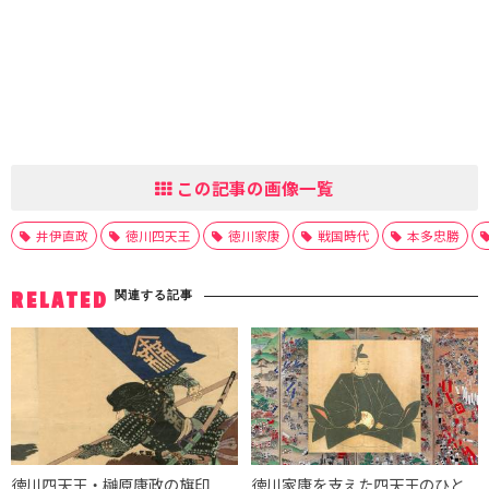
この記事の画像一覧
井伊直政
徳川四天王
徳川家康
戦国時代
本多忠勝
関連する記事
RELATED
徳川四天王・榊原康政の旗印
徳川家康を支えた四天王のひと