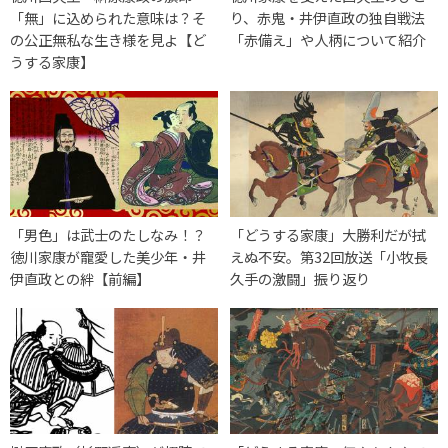
「無」に込められた意味は？そ
り、赤鬼・井伊直政の独自戦法
の公正無私な生き様を見よ【ど
「赤備え」や人柄について紹介
うする家康】
「男色」は武士のたしなみ！？
「どうする家康」大勝利だが拭
徳川家康が寵愛した美少年・井
えぬ不安。第32回放送「小牧長
伊直政との絆【前編】
久手の激闘」振り返り