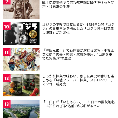
9
戦！切腹覚悟で長宗我部元親に降伏を迫った武
将・谷忠澄の生涯
ゴジラの咆哮で目覚める朝…1954年公開『ゴジ
10
ラ』の貴重音源を搭載した「ゴジラ音声目覚ま
し時計」が新発売
『豊臣兄弟！』で萩原護が演じる武将・小堀正
11
次とは？秀長・秀吉・家康が重用、“出家を重
ねた実務派”の生涯
しっかり抹茶の味わい、さらに果実の香りも楽
12
しめる「無糖フレーバー抹茶」ストロベリー、
マンゴー新発売
「一口」が「いもあらい」！？ 日本の難読地名
13
には知られざる“名前の法則”があった