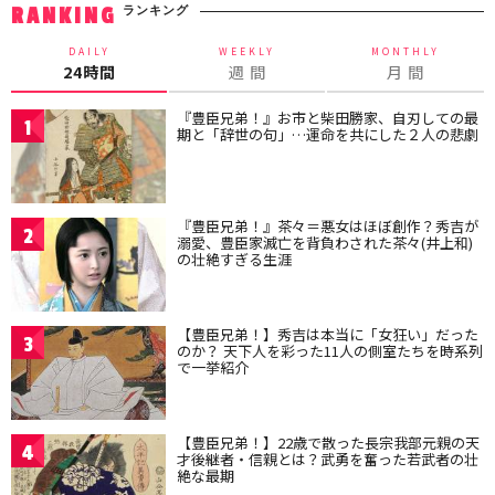
ランキング
RANKING
DAILY
WEEKLY
MONTHLY
24時間
週 間
月 間
『豊臣兄弟！』お市と柴田勝家、自刃しての最
1
期と「辞世の句」…運命を共にした２人の悲劇
『豊臣兄弟！』茶々＝悪女はほぼ創作？秀吉が
2
溺愛、豊臣家滅亡を背負わされた茶々(井上和)
の壮絶すぎる生涯
【豊臣兄弟！】秀吉は本当に「女狂い」だった
3
のか？ 天下人を彩った11人の側室たちを時系列
で一挙紹介
【豊臣兄弟！】22歳で散った長宗我部元親の天
4
才後継者・信親とは？武勇を奮った若武者の壮
絶な最期