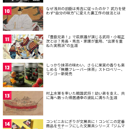
なぜ浅井の旧臣は秀吉に従ったのか？ 武力を使
10
わず“自分の味方”に変えた裏工作の技法とは
『豊臣兄弟！』で萩原護が演じる武将・小堀正
11
次とは？秀長・秀吉・家康が重用、“出家を重
ねた実務派”の生涯
しっかり抹茶の味わい、さらに果実の香りも楽
12
しめる「無糖フレーバー抹茶」ストロベリー、
マンゴー新発売
村上水軍を率いた戦国武将！幼い弟を支え、共
13
に海へ散った得居通幸の波乱に満ちた生涯
コンビニおにぎりが文房具に！コンビニの定番
14
商品をモチーフにした文房具シリーズ『ジムマ