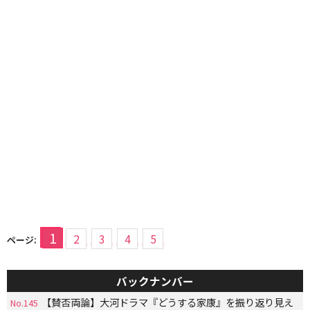
1
2
3
4
5
ページ:
バックナンバー
【賛否両論】大河ドラマ『どうする家康』を振り返り見え
No.145