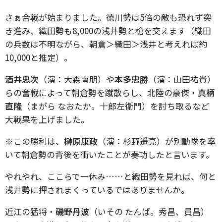
さぁ合戦が始まりました。徳川勢は5倍の敵も恐れず突
き進み、織田勢も8,000の浅井勢と槍を交えます（織田
の兵数は不明ながら、朝倉＞織田＞浅井と考えれば約
10,000と推定）。
酒井忠次
（演：大森南朋）や
本多忠勝
（演：山田祐貴）
らの奮戦によって朝倉勢を蹴散らし、北陸の豪傑・
真柄
直隆
（まがら なおたか。十郎左衛門）を討ち取るなど
大戦果を上げました。
※この勝利は、
榊原康政
（演：杉野遥亮）が別動隊を率
いて朝倉勢の背後を衝いたことが奏功したと言います。
やれやれ、ここらで一休み……と織田勢を見れば、何と
浅井勢に押されまくっているではありませんか。
近江の猛将・
磯野丹波
（いその たんば。秀昌、員昌）