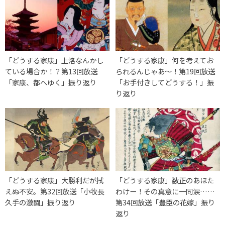
「どうする家康」上洛なんかし
「どうする家康」何を考えてお
ている場合か！？第13回放送
られるんじゃあ～！第19回放送
「家康、都へゆく」振り返り
「お手付きしてどうする！」振
り返り
「どうする家康」大勝利だが拭
「どうする家康」数正のあほた
えぬ不安。第32回放送「小牧長
わけー！その真意に一同涙……
久手の激闘」振り返り
第34回放送「豊臣の花嫁」振り
返り