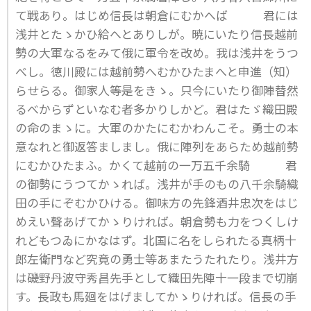
て戦あり。はじめ信長は朝倉にむかへば 君には
浅井とたゝかひ給へとありしが。暁にいたり信長越前
勢の大軍なるをみて俄に軍令を改め。我は浅井をうつ
べし。徳川殿には越前勢へむかひたまへと申進（知）
らせらる。御家人等是をきゝ。只今にいたり御陣替然
るべからずといなむ者多かりしかど。君はたゞ織田殿
の命のまゝに。大軍のかたにむかわんこそ。勇士の本
意なれと御返答ましまし。俄に陣列をあらため越前勢
にむかひたまふ。かくて越前の一万五千余騎 君
の御勢にうつてかゝれば。浅井が手のもの八千余騎織
田の手にぞむかひける。御味方の先鋒酒井忠次をはじ
めえい聲あげてかゝりければ。朝倉勢も力をつくしけ
れどもつゐにかなはず。北国に名をしられたる真柄十
郎左衛門など究竟の勇士等あまたうたれたり。浅井方
は磯野丹波守秀昌先手として織田先陣十一段まで切崩
す。長政も馬廻をはげましてかゝりければ。信長の手