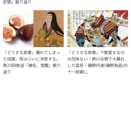
定戦」振り返り
「どうする家康」壊れてしまっ
「どうする家康」で割愛するの
た信康。母はついに決意する。
は勿体ない！姉川合戦で大暴れ
第23回放送「瀬名、覚醒」振り
した猛将・磯野丹波(磯野員昌)の
返り
十一段崩し