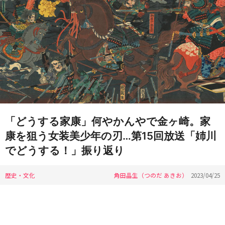
「どうする家康」何やかんやで金ヶ崎。家
康を狙う女装美少年の刃…第15回放送「姉川
でどうする！」振り返り
歴史・文化
角田晶生（つのだ あきお）
2023/04/25