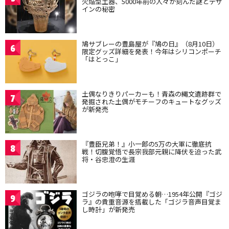
火焔型土器、5000年前の人々が刻んだ謎とデザ
インの秘密
鳩サブレーの豊島屋が『鳩の日』（8月10日）
6
限定グッズ詳細を発表！今年はシリコンポーチ
「はとっこ」
土偶なりきりパーカーも！青森の縄文遺跡群で
7
発掘された土偶がモチーフのキュートなグッズ
が新発売
『豊臣兄弟！』小一郎の5万の大軍に徹底抗
8
戦！切腹覚悟で長宗我部元親に降伏を迫った武
将・谷忠澄の生涯
ゴジラの咆哮で目覚める朝…1954年公開『ゴジ
9
ラ』の貴重音源を搭載した「ゴジラ音声目覚ま
し時計」が新発売