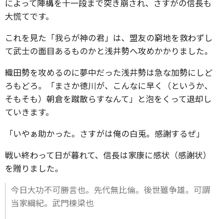
によって陣構を十一段まで突き崩され、さすがの信長も
大慌てです。
これを見た「我らが神の君」は、盟友の窮地を救わずし
て武士の面目あるものかと浅井勢へ攻めかかりました。
織田勢を攻めるのに夢中だった浅井勢は急な加勢にしど
ろもどろ。「まさか徳川が、こんなに早く（というか、
そもそも）朝倉を蹴散らすなんて」と泡をくって退却し
ていきます。
「いやぁ助かった。さすがは俺の白兎。感謝するぜ」
戦い終わって日が暮れて、信長は家康に感状（感謝状）
を贈りました。
今日大功不可勝言也。先代無比倫。後世雖争雄。可謂
当家綱紀。武門棟梁也