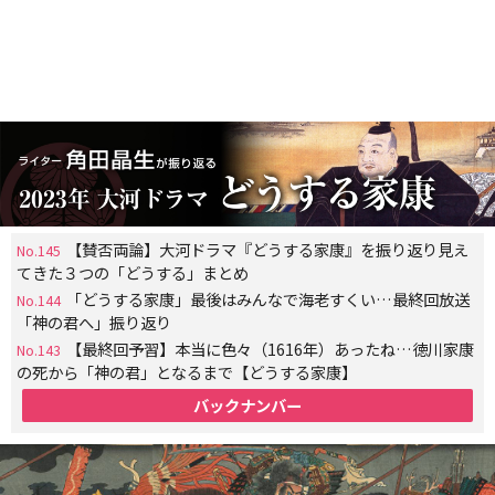
【賛否両論】大河ドラマ『どうする家康』を振り返り見え
No.145
てきた３つの「どうする」まとめ
「どうする家康」最後はみんなで海老すくい…最終回放送
No.144
「神の君へ」振り返り
【最終回予習】本当に色々（1616年）あったね…徳川家康
No.143
の死から「神の君」となるまで【どうする家康】
バックナンバー