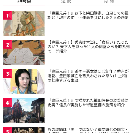
24時間
週 間
月 間
『豊臣兄弟！』お市と柴田勝家、自刃しての最
1
期と「辞世の句」…運命を共にした２人の悲劇
【豊臣兄弟！】秀吉は本当に「女狂い」だった
2
のか？ 天下人を彩った11人の側室たちを時系列
で一挙紹介
『豊臣兄弟！』茶々＝悪女はほぼ創作？秀吉が
3
溺愛、豊臣家滅亡を背負わされた茶々(井上和)
の壮絶すぎる生涯
『豊臣兄弟！』で描かれた織田信長の道普請は
4
史実？信長が実施した街道整備の施策を紹介
あの装飾は「炎」ではない？縄文時代の国宝・
5