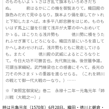
のものもいよゝゝさはぎ乱て旗本もいろめきだち
ぬ。 君はるかにこの機を御覧ありて。織田殿の
旗色みだれて見ゆるなり。旗本より備を崩してかゝれ
と下知したまへば。本多平八郎忠勝をはじめ。ものも
いはず馬上に鎗を引提て浅井が大軍の中へおめいて
かゝる。ほこりたる浅井勢も 徳川勢に横をうた
れふせぎ兼てしどろになる。織田方是にいろを直して
かへしあわせければ。浅井勢もともに敗走してける
も。またく 徳川殿の武威によるところなりと
て。今日大功不可勝言也。先代無比倫。後世雖争雄。
可謂当家綱紀。武門棟梁也との感書にそへて。長光の
刀その外さまゞゝの重器を進らせらる。（これを姉川
の戦とて御一代大戦の一なり。）……
※『東照宮御実紀』巻二 永禄十二年－元亀元年「姉
川戦（大戦之一）」
時は元亀元年（1570年）6月28日、織田・徳川と朝倉・