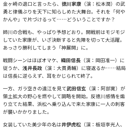
金ヶ崎の退口と言ったら、
徳川家康
（演：松本潤）の武
勇と律儀ぶりを天下に知らしめた大舞台。それを「何や
かんや」で片づけるって……どういうことですか？
姉川の合戦も、やっぱり予想どおり。開戦前はモジモジ
していた家康が、いざ決断すると先陣を切って大活躍。
あっさり勝利してしまう「神展開」に。
戦闘シーンはほぼオマケ、
織田信長
（演：岡田准一）に
従うか、
浅井長政
（演：大貫勇輔）に寝返るか……結局
は信長に逆らえず、耳をかじられて終了。
一方、ガラ空きの遠江を見て
武田信玄
（演：阿部寛）が
領土拡大の野心を燃やして調略を開始。反徳川感情を煽
り立てた結果、浜松へ乗り込んで来た家康に一人の刺客
が襲いかかりました。
女装していた美少年の名は
井伊虎松
（演：板垣李光人、