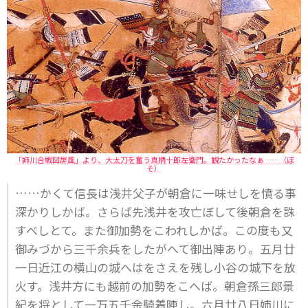
「姉川合戦図屏風」より、大太刀を奮う真柄十郎左衛門。観たかったなぁ……（ぼ
そ）
……かくて信長は浅井父子が朝倉に一味せしを憤る事
深かりしかば。さらば先浅井を攻亡ぼして後朝倉を誅
すべしとて。また御加勢をこわれしかば。この度も又
御みづから三千余兵をしたがへて御出陣あり。五月廿
一日近江の横山の城へはをさえを残し小谷の城下を放
火す。浅井方にも越前の加勢をこへば。朝倉孫三郎景
紀を将として一万五千余騎着陣し。六月廿八日姉川に