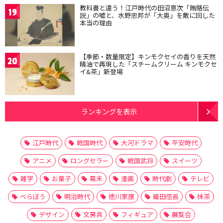
教科書と違う！江戸時代の田沼意次「賄賂伝
19
説」の嘘と、水野忠邦が「大奥」を敵に回した
本当の理由
【季節・数量限定】キンモクセイの香りを天然
20
精油で再現した「スチームクリーム キンモクセ
イ&茶」新登場
ランキングを表示
江戸時代
戦国時代
大河ドラマ
平安時代
アニメ
ロングセラー
戦国武将
スイーツ
雑学
お菓子
幕末
漫画
時代劇
テレビ
べらぼう
明治時代
徳川家康
織田信長
抹茶
デザイン
文房具
フィギュア
展覧会