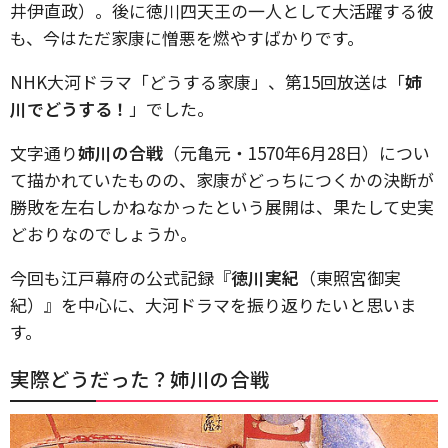
井伊直政）。後に徳川四天王の一人として大活躍する彼
も、今はただ家康に憎悪を燃やすばかりです。
NHK大河ドラマ「どうする家康」、第15回放送は「
姉
川でどうする！
」でした。
文字通り
姉川の合戦
（元亀元・1570年6月28日）につい
て描かれていたものの、家康がどっちにつくかの決断が
勝敗を左右しかねなかったという展開は、果たして史実
どおりなのでしょうか。
今回も江戸幕府の公式記録『
徳川実紀
（東照宮御実
紀）』を中心に、大河ドラマを振り返りたいと思いま
す。
実際どうだった？姉川の合戦