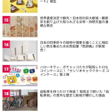
ート』誕生
世界遺産決定で脚光！日本初の巨大都城・藤原
15
京を創り上げた知られざる女帝・持統天皇の凄
絶な執念
日本の四季折々の植物や情景を描くことに相応
16
しい色を集めた水彩色鉛筆『色辞典』が新発
売！
ハローキティ、ポチャッコたちが昭和レトロな
17
コインケースに！「サンリオキャラクターズ コ
インケース」第２弾
自転車を持つだけで税金？ 昭和まで続いた「自
18
転車税」の意外な歴史と脱税が横行した理由