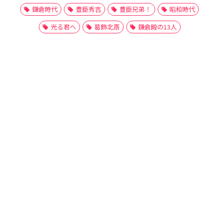
鎌倉時代
豊臣秀吉
豊臣兄弟！
昭和時代
光る君へ
葛飾北斎
鎌倉殿の13人