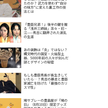
たのか？ 武力を使わず“自分
の味方”に変えた裏工作の技
法とは
『豊臣兄弟！』後半の鍵を握
る「浅井三姉妹」茶々・初・
江——秀吉に翻弄された波乱
の生涯
あの装飾は「炎」ではない？
縄文時代の国宝・火焔型土
器、5000年前の人々が刻んだ
謎とデザインの秘密
もしも豊臣秀長が長生きして
いたら…？秀吉の暴走と豊臣
家滅亡を防げた「最強のカリ
スマ性」
鳩サブレーの豊島屋が『鳩の
日』（8月10日）限定グッズ