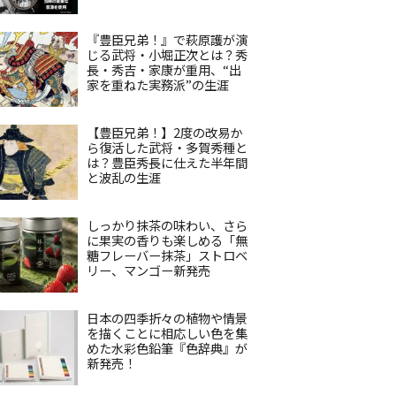
『豊臣兄弟！』で萩原護が演
じる武将・小堀正次とは？秀
長・秀吉・家康が重用、“出
家を重ねた実務派”の生涯
【豊臣兄弟！】2度の改易か
ら復活した武将・多賀秀種と
は？豊臣秀長に仕えた半年間
と波乱の生涯
しっかり抹茶の味わい、さら
に果実の香りも楽しめる「無
糖フレーバー抹茶」ストロベ
リー、マンゴー新発売
日本の四季折々の植物や情景
を描くことに相応しい色を集
めた水彩色鉛筆『色辞典』が
新発売！