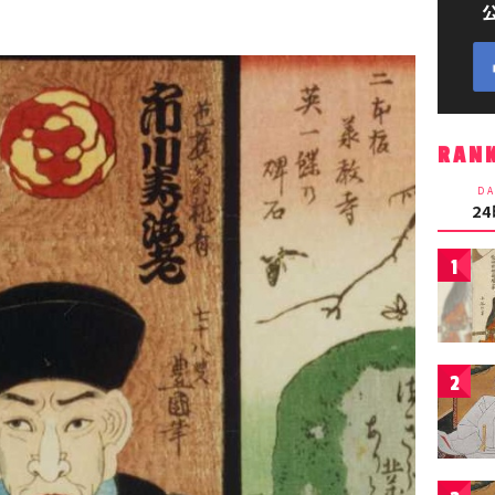
RAN
DA
2
1
2