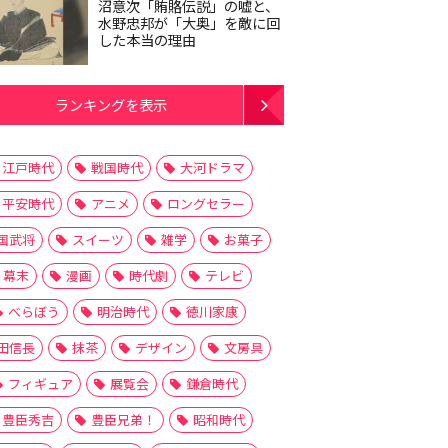
沼意次「賄賂伝説」の嘘と、
水野忠邦が「大奥」を敵に回
した本当の理由
ランキングを表示
江戸時代
戦国時代
大河ドラマ
平安時代
アニメ
ロングセラー
国武将
スイーツ
雑学
お菓子
幕末
漫画
時代劇
テレビ
べらぼう
明治時代
徳川家康
田信長
抹茶
デザイン
文房具
フィギュア
展覧会
鎌倉時代
豊臣秀吉
豊臣兄弟！
昭和時代