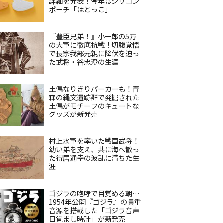
詳細を発表！今年はシリコン
ポーチ「はとっこ」
『豊臣兄弟！』小一郎の5万
の大軍に徹底抗戦！切腹覚悟
で長宗我部元親に降伏を迫っ
た武将・谷忠澄の生涯
土偶なりきりパーカーも！青
森の縄文遺跡群で発掘された
土偶がモチーフのキュートな
グッズが新発売
村上水軍を率いた戦国武将！
幼い弟を支え、共に海へ散っ
た得居通幸の波乱に満ちた生
涯
ゴジラの咆哮で目覚める朝…
1954年公開『ゴジラ』の貴重
音源を搭載した「ゴジラ音声
目覚まし時計」が新発売