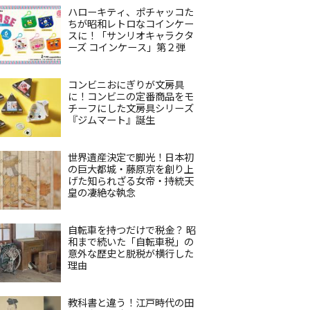
ハローキティ、ポチャッコた
ちが昭和レトロなコインケー
スに！「サンリオキャラクタ
ーズ コインケース」第２弾
コンビニおにぎりが文房具
に！コンビニの定番商品をモ
チーフにした文房具シリーズ
『ジムマート』誕生
世界遺産決定で脚光！日本初
の巨大都城・藤原京を創り上
げた知られざる女帝・持統天
皇の凄絶な執念
自転車を持つだけで税金？ 昭
和まで続いた「自転車税」の
意外な歴史と脱税が横行した
理由
教科書と違う！江戸時代の田