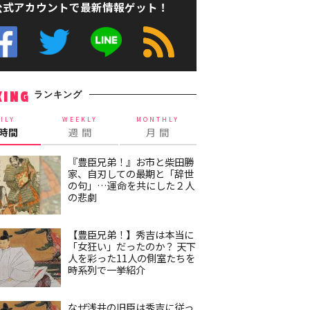
公式アカウントで最新情報ゲット！
ランキング
KING
ILY
WEEKLY
MONTHLY
4時間
週 間
月 間
『豊臣兄弟！』お市と柴田勝
家、自刃しての最期と「辞世
の句」…運命を共にした２人
の悲劇
【豊臣兄弟！】秀吉は本当に
「女狂い」だったのか？ 天下
人を彩った11人の側室たちを
時系列で一挙紹介
なぜ浅井の旧臣は秀吉に従っ