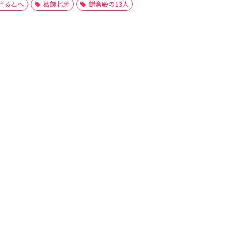
光る君へ
葛飾北斎
鎌倉殿の13人