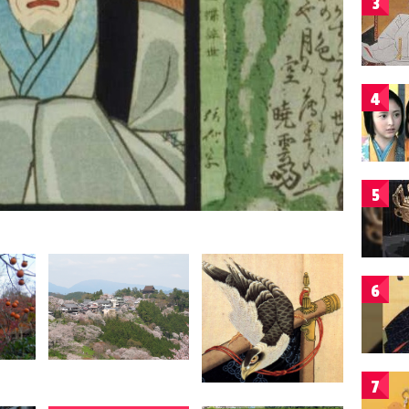
3
4
5
6
7