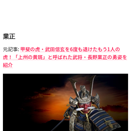
業正
元記事:
甲斐の虎・武田信玄を6度も退けたもう1人の
虎！「上州の黄斑」と呼ばれた武将・長野業正の勇姿を
紹介