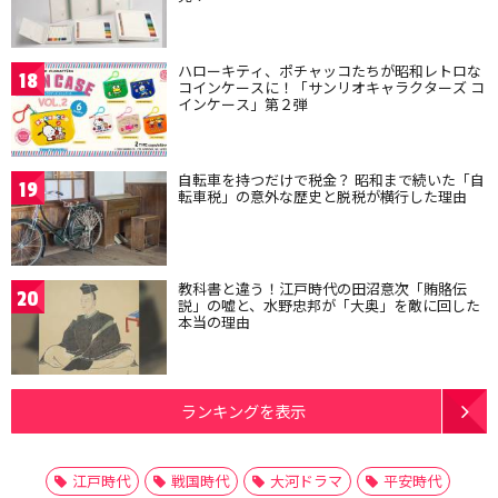
ハローキティ、ポチャッコたちが昭和レトロな
18
コインケースに！「サンリオキャラクターズ コ
インケース」第２弾
自転車を持つだけで税金？ 昭和まで続いた「自
19
転車税」の意外な歴史と脱税が横行した理由
教科書と違う！江戸時代の田沼意次「賄賂伝
20
説」の嘘と、水野忠邦が「大奥」を敵に回した
本当の理由
ランキングを表示
江戸時代
戦国時代
大河ドラマ
平安時代