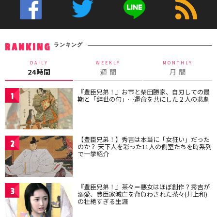
ランキング
RANKING
DAILY
WEEKLY
MONTHLY
24時間
週 間
月 間
『豊臣兄弟！』お市と柴田勝家、自刃しての最
1
期と「辞世の句」…運命を共にした２人の悲劇
【豊臣兄弟！】秀吉は本当に「女狂い」だった
2
のか？ 天下人を彩った11人の側室たちを時系列
で一挙紹介
『豊臣兄弟！』茶々＝悪女はほぼ創作？秀吉が
3
溺愛、豊臣家滅亡を背負わされた茶々(井上和)
の壮絶すぎる生涯