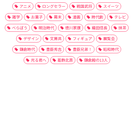
アニメ
ロングセラー
戦国武将
スイーツ
雑学
お菓子
幕末
漫画
時代劇
テレビ
べらぼう
明治時代
徳川家康
織田信長
抹茶
デザイン
文房具
フィギュア
展覧会
鎌倉時代
豊臣秀吉
豊臣兄弟！
昭和時代
光る君へ
葛飾北斎
鎌倉殿の13人