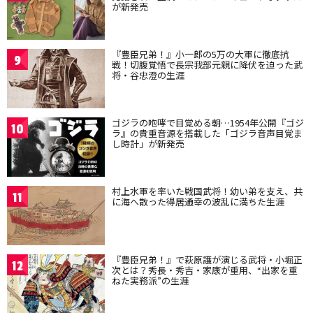
が新発売
『豊臣兄弟！』小一郎の5万の大軍に徹底抗
9
戦！切腹覚悟で長宗我部元親に降伏を迫った武
将・谷忠澄の生涯
ゴジラの咆哮で目覚める朝…1954年公開『ゴジ
10
ラ』の貴重音源を搭載した「ゴジラ音声目覚ま
し時計」が新発売
村上水軍を率いた戦国武将！幼い弟を支え、共
11
に海へ散った得居通幸の波乱に満ちた生涯
『豊臣兄弟！』で萩原護が演じる武将・小堀正
12
次とは？秀長・秀吉・家康が重用、“出家を重
ねた実務派”の生涯