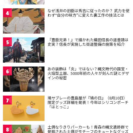
なぜ浅井の旧臣は秀吉に従ったのか？ 武力を使
4
わず“自分の味方”に変えた裏工作の技法とは
『豊臣兄弟！』で描かれた織田信長の道普請は
5
史実？信長が実施した街道整備の施策を紹介
あの装飾は「炎」ではない？縄文時代の国宝・
6
火焔型土器、5000年前の人々が刻んだ謎とデザ
インの秘密
鳩サブレーの豊島屋が『鳩の日』（8月10日）
7
限定グッズ詳細を発表！今年はシリコンポーチ
「はとっこ」
土偶なりきりパーカーも！青森の縄文遺跡群で
8
発掘された土偶がモチーフのキュートなグッズ