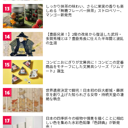
しっかり抹茶の味わい、さらに果実の香りも楽
13
しめる「無糖フレーバー抹茶」ストロベリー、
マンゴー新発売
【豊臣兄弟！】2度の改易から復活した武将・
14
多賀秀種とは？豊臣秀長に仕えた半年間と波乱
の生涯
コンビニおにぎりが文房具に！コンビニの定番
15
商品をモチーフにした文房具シリーズ『ジムマ
ート』誕生
世界遺産決定で脚光！日本初の巨大都城・藤原
16
京を創り上げた知られざる女帝・持統天皇の凄
絶な執念
日本の四季折々の植物や情景を描くことに相応
17
しい色を集めた水彩色鉛筆『色辞典』が新発
売！