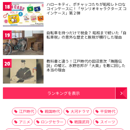
ハローキティ、ポチャッコたちが昭和レトロな
18
コインケースに！「サンリオキャラクターズ コ
インケース」第２弾
自転車を持つだけで税金？ 昭和まで続いた「自
19
転車税」の意外な歴史と脱税が横行した理由
教科書と違う！江戸時代の田沼意次「賄賂伝
20
説」の嘘と、水野忠邦が「大奥」を敵に回した
本当の理由
ランキングを表示
江戸時代
戦国時代
大河ドラマ
平安時代
アニメ
ロングセラー
戦国武将
スイーツ