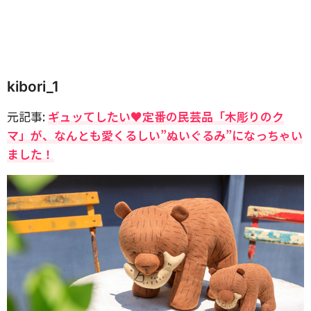
kibori_1
元記事:
ギュッてしたい♥定番の民芸品「木彫りのク
マ」が、なんとも愛くるしい”ぬいぐるみ”になっちゃい
ました！