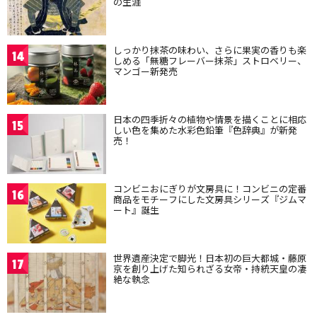
の生涯
しっかり抹茶の味わい、さらに果実の香りも楽
14
しめる「無糖フレーバー抹茶」ストロベリー、
マンゴー新発売
日本の四季折々の植物や情景を描くことに相応
15
しい色を集めた水彩色鉛筆『色辞典』が新発
売！
コンビニおにぎりが文房具に！コンビニの定番
16
商品をモチーフにした文房具シリーズ『ジムマ
ート』誕生
世界遺産決定で脚光！日本初の巨大都城・藤原
17
京を創り上げた知られざる女帝・持統天皇の凄
絶な執念