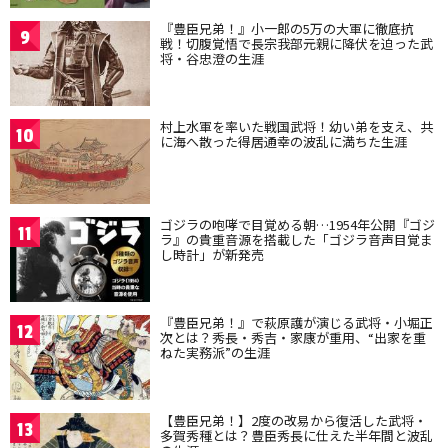
『豊臣兄弟！』小一郎の5万の大軍に徹底抗
9
戦！切腹覚悟で長宗我部元親に降伏を迫った武
将・谷忠澄の生涯
村上水軍を率いた戦国武将！幼い弟を支え、共
10
に海へ散った得居通幸の波乱に満ちた生涯
ゴジラの咆哮で目覚める朝…1954年公開『ゴジ
11
ラ』の貴重音源を搭載した「ゴジラ音声目覚ま
し時計」が新発売
『豊臣兄弟！』で萩原護が演じる武将・小堀正
12
次とは？秀長・秀吉・家康が重用、“出家を重
ねた実務派”の生涯
【豊臣兄弟！】2度の改易から復活した武将・
13
多賀秀種とは？豊臣秀長に仕えた半年間と波乱