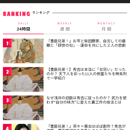
ランキング
RANKING
DAILY
WEEKLY
MONTHLY
24時間
週 間
月 間
『豊臣兄弟！』お市と柴田勝家、自刃しての最
1
期と「辞世の句」…運命を共にした２人の悲劇
【豊臣兄弟！】秀吉は本当に「女狂い」だった
2
のか？ 天下人を彩った11人の側室たちを時系列
で一挙紹介
なぜ浅井の旧臣は秀吉に従ったのか？ 武力を使
3
わず“自分の味方”に変えた裏工作の技法とは
『豊臣兄弟！』茶々＝悪女はほぼ創作？秀吉が
4