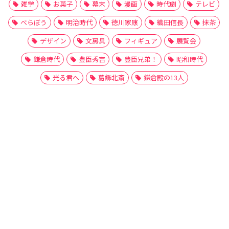
雑学
お菓子
幕末
漫画
時代劇
テレビ
べらぼう
明治時代
徳川家康
織田信長
抹茶
デザイン
文房具
フィギュア
展覧会
鎌倉時代
豊臣秀吉
豊臣兄弟！
昭和時代
光る君へ
葛飾北斎
鎌倉殿の13人