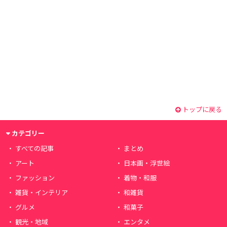
トップに戻る
カテゴリー
すべての記事
まとめ
アート
日本画・浮世絵
ファッション
着物・和服
雑貨・インテリア
和雑貨
グルメ
和菓子
観光・地域
エンタメ