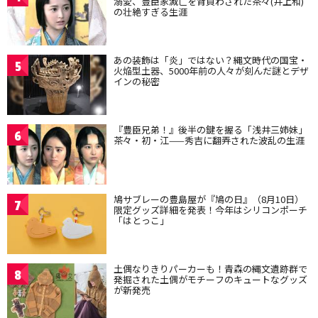
溺愛、豊臣家滅亡を背負わされた茶々(井上和)
の壮絶すぎる生涯
あの装飾は「炎」ではない？縄文時代の国宝・
5
火焔型土器、5000年前の人々が刻んだ謎とデザ
インの秘密
『豊臣兄弟！』後半の鍵を握る「浅井三姉妹」
6
茶々・初・江——秀吉に翻弄された波乱の生涯
鳩サブレーの豊島屋が『鳩の日』（8月10日）
7
限定グッズ詳細を発表！今年はシリコンポーチ
「はとっこ」
土偶なりきりパーカーも！青森の縄文遺跡群で
8
発掘された土偶がモチーフのキュートなグッズ
が新発売