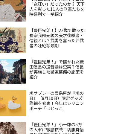
「女狂い」だったのか？ 天下
人を彩った11人の側室たちを
時系列で一挙紹介
【豊臣兄弟！】22歳で散った
長宗我部元親の天才後継者・
信親とは？武勇を奮った若武
者の壮絶な最期
『豊臣兄弟！』で描かれた織
田信長の道普請は史実？信長
が実施した街道整備の施策を
紹介
鳩サブレーの豊島屋が『鳩の
日』（8月10日）限定グッズ
詳細を発表！今年はシリコン
ポーチ「はとっこ」
『豊臣兄弟！』小一郎の5万
の大軍に徹底抗戦！切腹覚悟