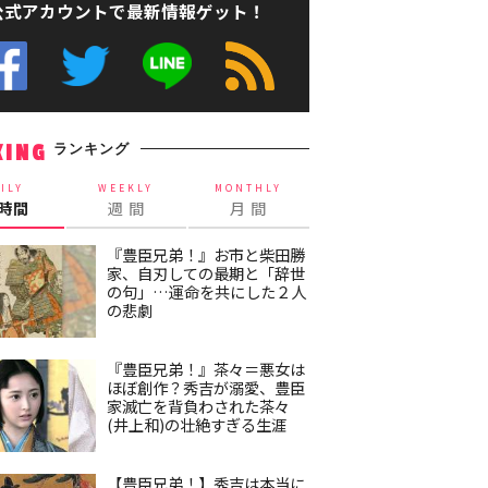
公式アカウントで最新情報ゲット！
ランキング
KING
ILY
WEEKLY
MONTHLY
4時間
週 間
月 間
『豊臣兄弟！』お市と柴田勝
家、自刃しての最期と「辞世
の句」…運命を共にした２人
の悲劇
『豊臣兄弟！』茶々＝悪女は
ほぼ創作？秀吉が溺愛、豊臣
家滅亡を背負わされた茶々
(井上和)の壮絶すぎる生涯
【豊臣兄弟！】秀吉は本当に