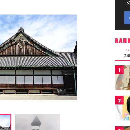
RAN
DA
2
1
2