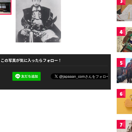
3
4
この写真が気に入ったらフォロー！
5
6
7