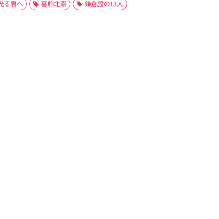
光る君へ
葛飾北斎
鎌倉殿の13人