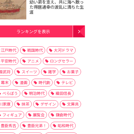
幼い弟を支え、共に海へ散っ
た得居通幸の波乱に満ちた生
涯
ランキングを表示
江戸時代
戦国時代
大河ドラマ
平安時代
アニメ
ロングセラー
国武将
スイーツ
雑学
お菓子
幕末
漫画
時代劇
テレビ
べらぼう
明治時代
織田信長
川家康
抹茶
デザイン
文房具
フィギュア
展覧会
鎌倉時代
豊臣秀吉
豊臣兄弟！
昭和時代