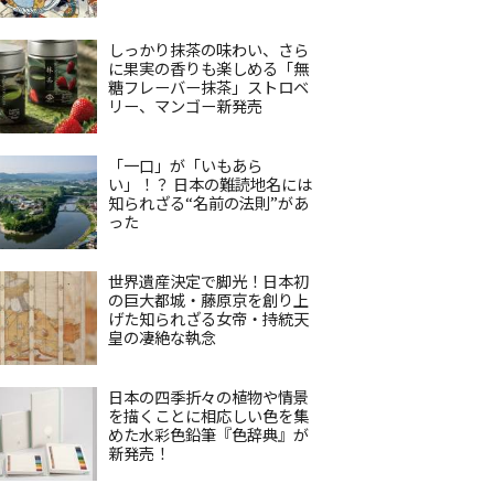
しっかり抹茶の味わい、さら
に果実の香りも楽しめる「無
糖フレーバー抹茶」ストロベ
リー、マンゴー新発売
「一口」が「いもあら
い」！？ 日本の難読地名には
知られざる“名前の法則”があ
った
世界遺産決定で脚光！日本初
の巨大都城・藤原京を創り上
げた知られざる女帝・持統天
皇の凄絶な執念
日本の四季折々の植物や情景
を描くことに相応しい色を集
めた水彩色鉛筆『色辞典』が
新発売！