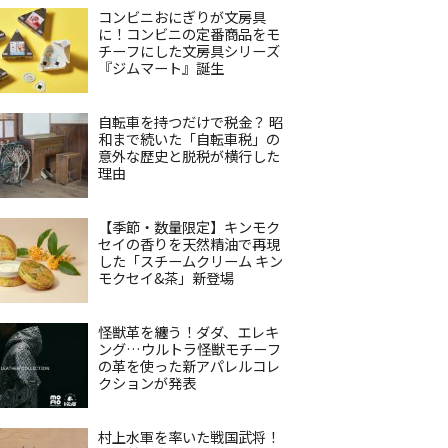
コンビニおにぎりが文房具
に！コンビニの定番商品をモ
チーフにした文房具シリーズ
『ジムマート』誕生
自転車を持つだけで税金？ 昭
和まで続いた「自転車税」の
意外な歴史と脱税が横行した
理由
【季節・数量限定】キンモク
セイの香りを天然精油で再現
した「スチームクリーム キン
モクセイ&茶」新登場
怪獣革を纏う！ダダ、エレキ
ング…ウルトラ怪獣モチーフ
の革を使った新アパレルコレ
クションが発表
村上水軍を率いた戦国武将！