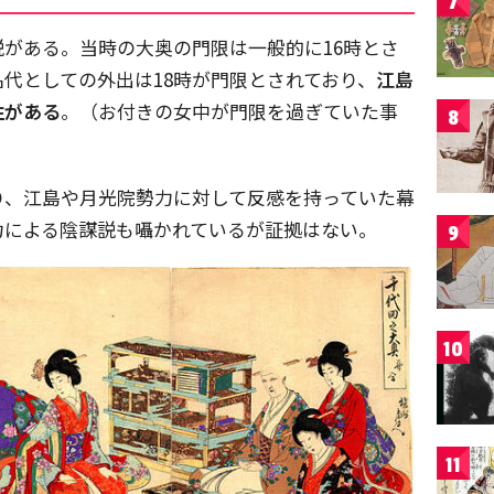
7
がある。当時の大奥の門限は一般的に16時とさ
代としての外出は18時が門限とされており、
江島
性がある
。（お付きの女中が門限を過ぎていた事
8
り、江島や月光院勢力に対して反感を持っていた幕
力による陰謀説も囁かれているが証拠はない。
9
10
11