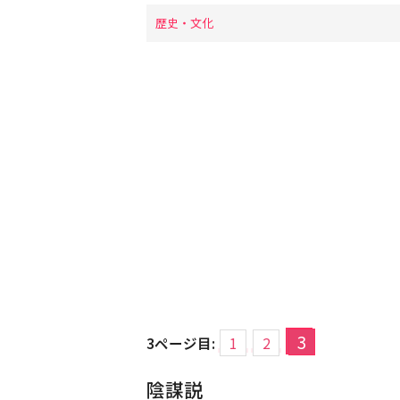
歴史・文化
3
3ページ目:
1
2
陰謀説