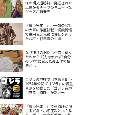
森の縄文遺跡群で発掘された
土偶がモチーフのキュートな
グッズが新発売
『豊臣兄弟！』小一郎の5万
の大軍に徹底抗戦！切腹覚悟
で長宗我部元親に降伏を迫っ
た武将・谷忠澄の生涯
なぜ浅井の旧臣は秀吉に従っ
たのか？ 武力を使わず“自分
の味方”に変えた裏工作の技
法とは
ゴジラの咆哮で目覚める朝…
1954年公開『ゴジラ』の貴重
音源を搭載した「ゴジラ音声
目覚まし時計」が新発売
『豊臣兄弟！』で萩原護が演
じる武将・小堀正次とは？秀
長・秀吉・家康が重用、“出