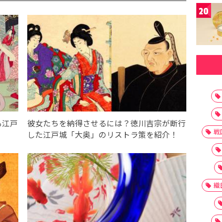
20
る江戸
彼女たちを納得させるには？徳川吉宗が断行
戦
」
した江戸城「大奥」のリストラ策を紹介！
織