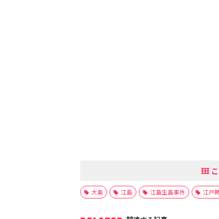
こ
大奥
江島
江島生島事件
江戸