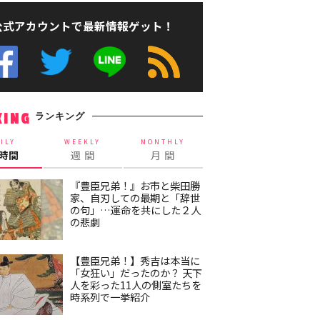
公式アカウントで最新情報ゲット！
ランキング
KING
ILY
WEEKLY
MONTHLY
4時間
週 間
月 間
『豊臣兄弟！』お市と柴田勝
家、自刃しての最期と「辞世
の句」…運命を共にした２人
の悲劇
【豊臣兄弟！】秀吉は本当に
「女狂い」だったのか？ 天下
人を彩った11人の側室たちを
時系列で一挙紹介