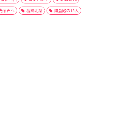
光る君へ
葛飾北斎
鎌倉殿の13人