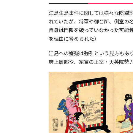
江島生島事件に関しては様々な陰謀説
れていたが、将軍や御台所、側室の名
自身は門限を破っていなかった可能
を理由に咎められた）
江島への嫌疑は強引という見方もあ
府上層部や、家宣の正室・天英院勢