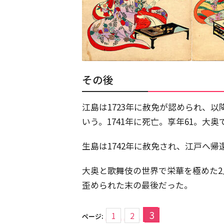
その後
江島は1723年に赦免が認められ、
いう。1741年に死亡。享年61。大
生島は1742年に赦免され、江戸へ帰
大奥と歌舞伎の世界で栄華を極めた
歪められた末の最後だった。
3
1
2
ページ: