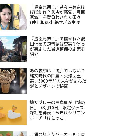
『豊臣兄弟！』茶々＝悪女は
ほぼ創作？秀吉が溺愛、豊臣
家滅亡を背負わされた茶々
(井上和)の壮絶すぎる生涯
『豊臣兄弟！』で描かれた織
田信長の道普請は史実？信長
が実施した街道整備の施策を
紹介
あの装飾は「炎」ではない？
縄文時代の国宝・火焔型土
器、5000年前の人々が刻んだ
謎とデザインの秘密
鳩サブレーの豊島屋が『鳩の
日』（8月10日）限定グッズ
詳細を発表！今年はシリコン
ポーチ「はとっこ」
土偶なりきりパーカーも！青