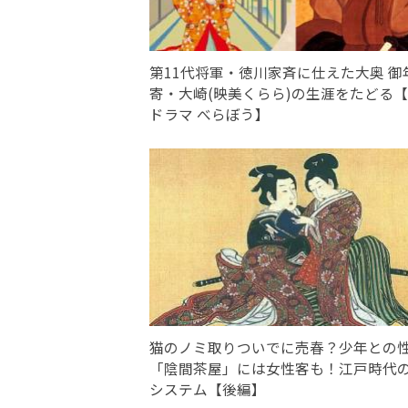
第11代将軍・徳川家斉に仕えた大奥 御
寄・大崎(映美くらら)の生涯をたどる
ドラマ べらぼう】
猫のノミ取りついでに売春？少年との
「陰間茶屋」には女性客も！江戸時代
システム【後編】