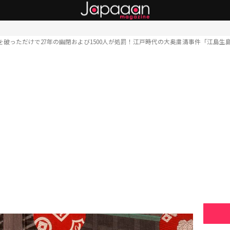
を破っただけで27年の幽閉および1500人が処罰！江戸時代の大奥粛清事件「江島生