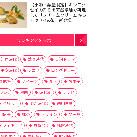
【季節・数量限定】キンモク
セイの香りを天然精油で再現
した「スチームクリーム キン
モクセイ&茶」新登場
ランキングを表示
江戸時代
戦国時代
大河ドラマ
平安時代
アニメ
ロングセラー
国武将
スイーツ
雑学
お菓子
幕末
漫画
時代劇
テレビ
べらぼう
明治時代
徳川家康
田信長
抹茶
デザイン
文房具
フィギュア
展覧会
鎌倉時代
豊臣秀吉
豊臣兄弟！
昭和時代