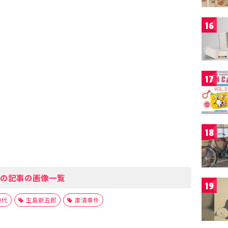
16
17
18
の記事の画像一覧
19
時代
生島新五郎
粛清事件