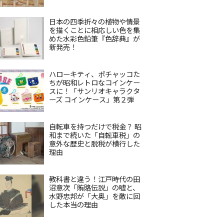
日本の四季折々の植物や情景
を描くことに相応しい色を集
めた水彩色鉛筆『色辞典』が
新発売！
ハローキティ、ポチャッコた
ちが昭和レトロなコインケー
スに！「サンリオキャラクタ
ーズ コインケース」第２弾
自転車を持つだけで税金？ 昭
和まで続いた「自転車税」の
意外な歴史と脱税が横行した
理由
教科書と違う！江戸時代の田
沼意次「賄賂伝説」の嘘と、
水野忠邦が「大奥」を敵に回
した本当の理由