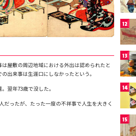
12
13
以降は屋敷の周辺地域における外出は認められたと
奥での出来事は生涯口にしなかったという。
14
還。翌年73歳で没した。
2人だったが、たった一度の不祥事で人生を大きく
15