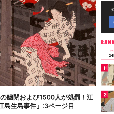
RAN
DA
2
1
2
の幽閉および1500人が処罰！江
江島生島事件」:3ページ目