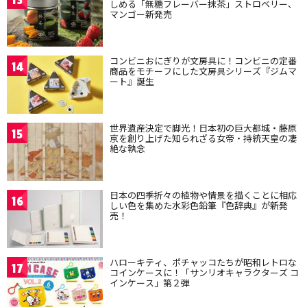
13
しめる「無糖フレーバー抹茶」ストロベリー、
マンゴー新発売
コンビニおにぎりが文房具に！コンビニの定番
14
商品をモチーフにした文房具シリーズ『ジムマ
ート』誕生
世界遺産決定で脚光！日本初の巨大都城・藤原
15
京を創り上げた知られざる女帝・持統天皇の凄
絶な執念
日本の四季折々の植物や情景を描くことに相応
16
しい色を集めた水彩色鉛筆『色辞典』が新発
売！
ハローキティ、ポチャッコたちが昭和レトロな
17
コインケースに！「サンリオキャラクターズ コ
インケース」第２弾