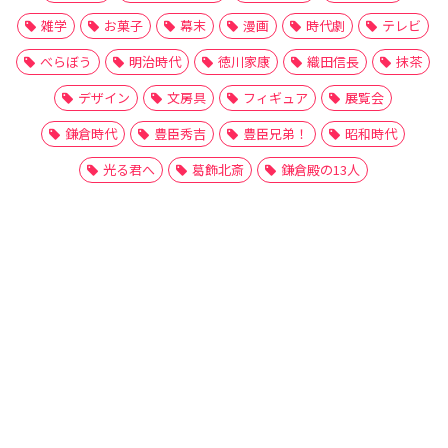
雑学
お菓子
幕末
漫画
時代劇
テレビ
べらぼう
明治時代
徳川家康
織田信長
抹茶
デザイン
文房具
フィギュア
展覧会
鎌倉時代
豊臣秀吉
豊臣兄弟！
昭和時代
光る君へ
葛飾北斎
鎌倉殿の13人