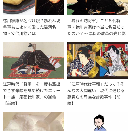
徳川家康が名づけ親？暴れん坊
「暴れん坊将軍」こと８代将
将軍もこよなく愛した駿河名
軍・徳川吉宗は本当に名君だっ
物・安倍川餅とは
たのか？〜 享保の改革の光と影
江戸時代「将軍」を一度も輩出
「江戸時代は平和」だって？そ
できず辛酸を舐め続けたエリー
んなの大間違い！現代に通じる
ト一族「尾張徳川家」の運命
悪党らの卑劣な詐欺事件【前
【前編】
編】