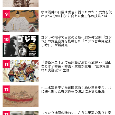
なぜ浅井の旧臣は秀吉に従ったのか？ 武力を使
9
わず“自分の味方”に変えた裏工作の技法とは
ゴジラの咆哮で目覚める朝…1954年公開『ゴジ
10
ラ』の貴重音源を搭載した「ゴジラ音声目覚ま
し時計」が新発売
『豊臣兄弟！』で萩原護が演じる武将・小堀正
11
次とは？秀長・秀吉・家康が重用、“出家を重
ねた実務派”の生涯
村上水軍を率いた戦国武将！幼い弟を支え、共
12
に海へ散った得居通幸の波乱に満ちた生涯
しっかり抹茶の味わい、さらに果実の香りも楽