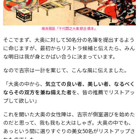
楊洲周延「千代田之大奥 歌合 橋本」
そこでまず、大奥に対して50名分の名簿を提出するよう
に命じますが、最初からリストラ候補と伝えたら、みん
な明日は我が身とかばい合うに決まっています。
なので吉宗は一計を案じて、こんな風に伝えました。
「大奥の中から、
気立ての良い者、美しい者、なるべく
ならその双方を兼ね備えた者
を、皆の推薦でリストアッ
プして欲しい」
これを聞いた大奥の女性陣は、吉宗が側室選びを始めた
のだと思って、我も我もと大はしゃぎ。大奥の中でも、
あっという間に選りすぐりの美女50名がリストアップさ