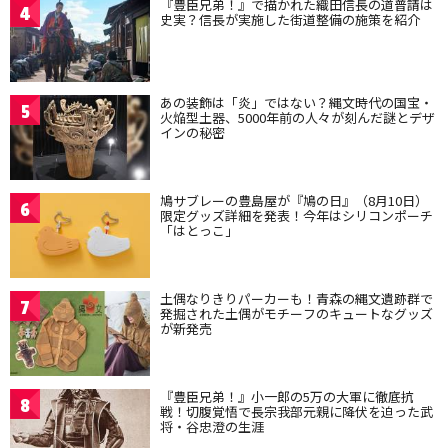
『豊臣兄弟！』で描かれた織田信長の道普請は
4
史実？信長が実施した街道整備の施策を紹介
あの装飾は「炎」ではない？縄文時代の国宝・
5
火焔型土器、5000年前の人々が刻んだ謎とデザ
インの秘密
鳩サブレーの豊島屋が『鳩の日』（8月10日）
6
限定グッズ詳細を発表！今年はシリコンポーチ
「はとっこ」
土偶なりきりパーカーも！青森の縄文遺跡群で
7
発掘された土偶がモチーフのキュートなグッズ
が新発売
『豊臣兄弟！』小一郎の5万の大軍に徹底抗
8
戦！切腹覚悟で長宗我部元親に降伏を迫った武
将・谷忠澄の生涯