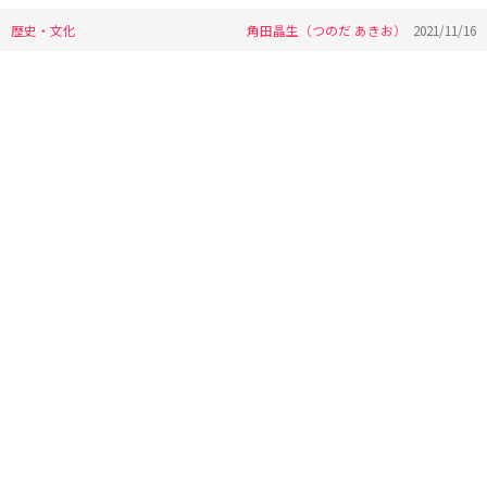
歴史・文化
角田晶生（つのだ あきお）
2021/11/16