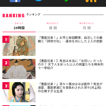
ランキング
RANKING
DAILY
WEEKLY
MONTHLY
24時間
週 間
月 間
『豊臣兄弟！』お市と柴田勝家、自刃しての最
1
期と「辞世の句」…運命を共にした２人の悲劇
【豊臣兄弟！】秀吉は本当に「女狂い」だった
2
のか？ 天下人を彩った11人の側室たちを時系列
で一挙紹介
『豊臣兄弟！』茶々＝悪女はほぼ創作？秀吉が
3
溺愛、豊臣家滅亡を背負わされた茶々(井上和)
の壮絶すぎる生涯