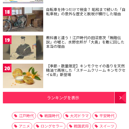
自転車を持つだけで税金？ 昭和まで続いた「自
18
転車税」の意外な歴史と脱税が横行した理由
教科書と違う！江戸時代の田沼意次「賄賂伝
19
説」の嘘と、水野忠邦が「大奥」を敵に回した
本当の理由
【季節・数量限定】キンモクセイの香りを天然
20
精油で再現した「スチームクリーム キンモクセ
イ&茶」新登場
ランキングを表示
江戸時代
戦国時代
大河ドラマ
平安時代
アニメ
ロングセラー
戦国武将
スイーツ