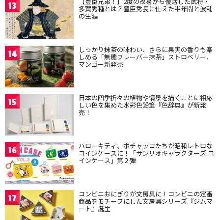
【豊臣兄弟！】2度の改易から復活した武将・
13
多賀秀種とは？豊臣秀長に仕えた半年間と波乱
の生涯
しっかり抹茶の味わい、さらに果実の香りも楽
14
しめる「無糖フレーバー抹茶」ストロベリー、
マンゴー新発売
日本の四季折々の植物や情景を描くことに相応
15
しい色を集めた水彩色鉛筆『色辞典』が新発
売！
ハローキティ、ポチャッコたちが昭和レトロな
16
コインケースに！「サンリオキャラクターズ コ
インケース」第２弾
コンビニおにぎりが文房具に！コンビニの定番
17
商品をモチーフにした文房具シリーズ『ジムマ
ート』誕生