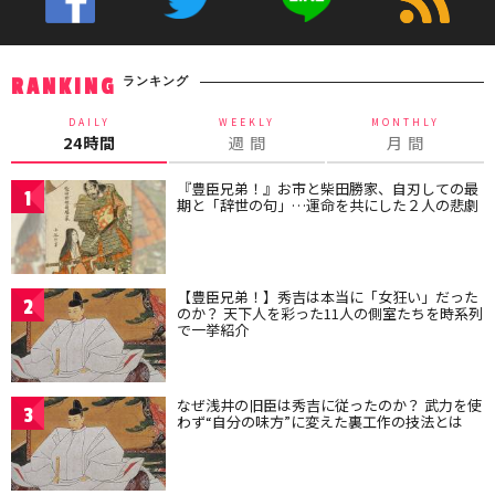
ランキング
RANKING
DAILY
WEEKLY
MONTHLY
24時間
週 間
月 間
『豊臣兄弟！』お市と柴田勝家、自刃しての最
1
期と「辞世の句」…運命を共にした２人の悲劇
【豊臣兄弟！】秀吉は本当に「女狂い」だった
2
のか？ 天下人を彩った11人の側室たちを時系列
で一挙紹介
なぜ浅井の旧臣は秀吉に従ったのか？ 武力を使
3
わず“自分の味方”に変えた裏工作の技法とは