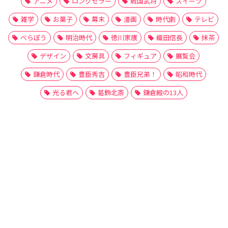
アニメ
ロングセラー
戦国武将
スイーツ
雑学
お菓子
幕末
漫画
時代劇
テレビ
べらぼう
明治時代
徳川家康
織田信長
抹茶
デザイン
文房具
フィギュア
展覧会
鎌倉時代
豊臣秀吉
豊臣兄弟！
昭和時代
光る君へ
葛飾北斎
鎌倉殿の13人