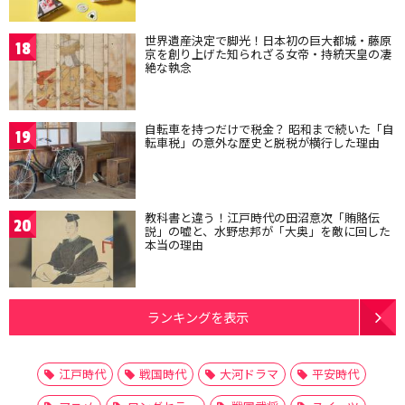
世界遺産決定で脚光！日本初の巨大都城・藤原
18
京を創り上げた知られざる女帝・持統天皇の凄
絶な執念
自転車を持つだけで税金？ 昭和まで続いた「自
19
転車税」の意外な歴史と脱税が横行した理由
教科書と違う！江戸時代の田沼意次「賄賂伝
20
説」の嘘と、水野忠邦が「大奥」を敵に回した
本当の理由
ランキングを表示
江戸時代
戦国時代
大河ドラマ
平安時代