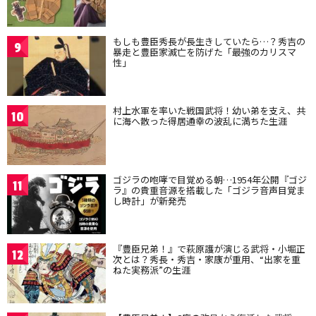
もしも豊臣秀長が長生きしていたら…？秀吉の
9
暴走と豊臣家滅亡を防げた「最強のカリスマ
性」
村上水軍を率いた戦国武将！幼い弟を支え、共
10
に海へ散った得居通幸の波乱に満ちた生涯
ゴジラの咆哮で目覚める朝…1954年公開『ゴジ
11
ラ』の貴重音源を搭載した「ゴジラ音声目覚ま
し時計」が新発売
『豊臣兄弟！』で萩原護が演じる武将・小堀正
12
次とは？秀長・秀吉・家康が重用、“出家を重
ねた実務派”の生涯