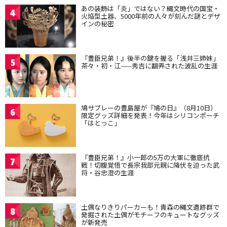
あの装飾は「炎」ではない？縄文時代の国宝・
4
火焔型土器、5000年前の人々が刻んだ謎とデザ
インの秘密
『豊臣兄弟！』後半の鍵を握る「浅井三姉妹」
5
茶々・初・江——秀吉に翻弄された波乱の生涯
鳩サブレーの豊島屋が『鳩の日』（8月10日）
6
限定グッズ詳細を発表！今年はシリコンポーチ
「はとっこ」
『豊臣兄弟！』小一郎の5万の大軍に徹底抗
7
戦！切腹覚悟で長宗我部元親に降伏を迫った武
将・谷忠澄の生涯
土偶なりきりパーカーも！青森の縄文遺跡群で
8
発掘された土偶がモチーフのキュートなグッズ
が新発売