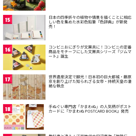
日本の四季折々の植物や情景を描くことに相応
15
しい色を集めた水彩色鉛筆『色辞典』が新発
売！
コンビニおにぎりが文房具に！コンビニの定番
16
商品をモチーフにした文房具シリーズ『ジムマ
ート』誕生
世界遺産決定で脚光！日本初の巨大都城・藤原
17
京を創り上げた知られざる女帝・持統天皇の凄
絶な執念
手ぬぐい専門店「かまわぬ」の人気柄がポスト
18
カードに『かまわぬ POSTCARD BOOK』発売