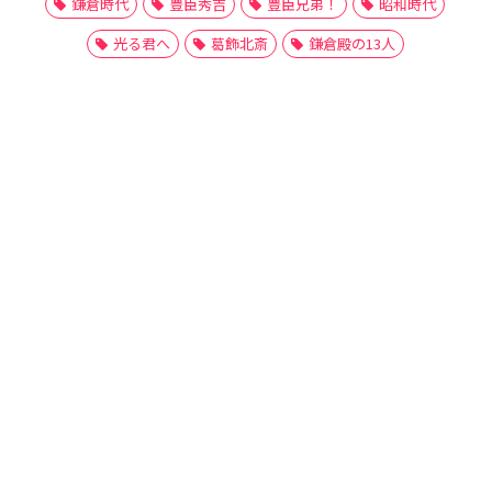
鎌倉時代
豊臣秀吉
豊臣兄弟！
昭和時代
光る君へ
葛飾北斎
鎌倉殿の13人