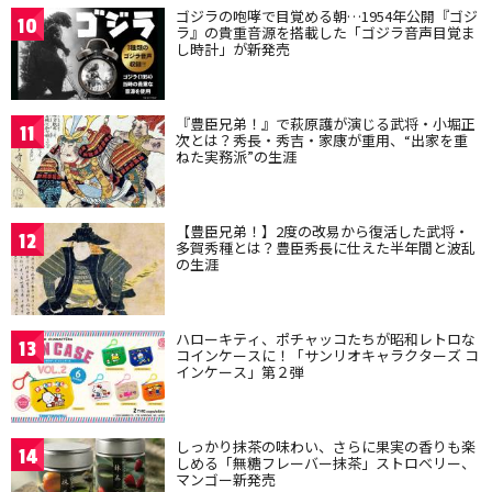
ゴジラの咆哮で目覚める朝…1954年公開『ゴジ
10
ラ』の貴重音源を搭載した「ゴジラ音声目覚ま
し時計」が新発売
『豊臣兄弟！』で萩原護が演じる武将・小堀正
11
次とは？秀長・秀吉・家康が重用、“出家を重
ねた実務派”の生涯
【豊臣兄弟！】2度の改易から復活した武将・
12
多賀秀種とは？豊臣秀長に仕えた半年間と波乱
の生涯
ハローキティ、ポチャッコたちが昭和レトロな
13
コインケースに！「サンリオキャラクターズ コ
インケース」第２弾
しっかり抹茶の味わい、さらに果実の香りも楽
14
しめる「無糖フレーバー抹茶」ストロベリー、
マンゴー新発売