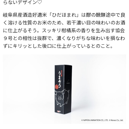
らないデザイン♡
岐阜県産酒造好適米「ひだほまれ」は醪の醗酵途中で良
く溶ける性質のお米のため、若干濃い目の味わいのお酒
に仕上がるそう。スッキリ柑橘系の香りを生み出す協会
９号との相性は抜群で、濃くなりがちな味わいを損なわ
ずにキリッとした後口に仕上がっているとのこと。