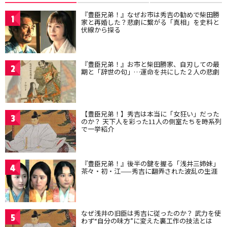
『豊臣兄弟！』なぜお市は秀吉の勧めで柴田勝
1
家と再婚した？悲劇に繋がる「真相」を史料と
伏線から探る
『豊臣兄弟！』お市と柴田勝家、自刃しての最
2
期と「辞世の句」…運命を共にした２人の悲劇
【豊臣兄弟！】秀吉は本当に「女狂い」だった
3
のか？ 天下人を彩った11人の側室たちを時系列
で一挙紹介
『豊臣兄弟！』後半の鍵を握る「浅井三姉妹」
4
茶々・初・江——秀吉に翻弄された波乱の生涯
なぜ浅井の旧臣は秀吉に従ったのか？ 武力を使
5
わず“自分の味方”に変えた裏工作の技法とは