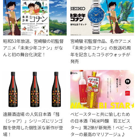
昭和53年放送、宮崎駿の初監督
宮崎駿 初監督作品、名作アニメ
アニメ「未来少年コナン」がな
『未来少年コナン』の放送45周
んと初の舞台化決定！
年を記念したコラボウォッチが
発売
遠藤酒造場 の人気日本酒「彗
ベビースターと共に愉しむため
（シャア）」シリーズにリンゴ
の日本酒『純米吟醸 若エビス
酸を使用した個性派な新作が登
タ～』第2弾が新発売！ベビース
場！
ターの最高のマリアージュ♪