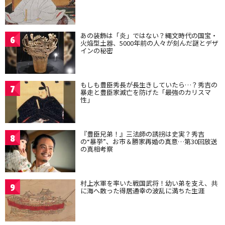
あの装飾は「炎」ではない？縄文時代の国宝・
6
火焔型土器、5000年前の人々が刻んだ謎とデザ
インの秘密
もしも豊臣秀長が長生きしていたら…？秀吉の
7
暴走と豊臣家滅亡を防げた「最強のカリスマ
性」
『豊臣兄弟！』三法師の誘拐は史実？秀吉
8
の“暴挙”、お市＆勝家再婚の真意…第30回放送
の真相考察
村上水軍を率いた戦国武将！幼い弟を支え、共
9
に海へ散った得居通幸の波乱に満ちた生涯