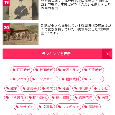
教科書と違う！江戸時代の田沼意次「賄賂伝
19
説」の嘘と、水野忠邦が「大奥」を敵に回した
本当の理由
対話がダメなら殺し合い！戦国時代の農民はガ
20
チで武器を持っていた…秀吉が発した“喧嘩停
止令”とは？
ランキングを表示
江戸時代
戦国時代
大河ドラマ
平安時代
アニメ
ロングセラー
戦国武将
スイーツ
雑学
お菓子
幕末
漫画
時代劇
テレビ
べらぼう
明治時代
徳川家康
織田信長
抹茶
デザイン
文房具
フィギュア
展覧会