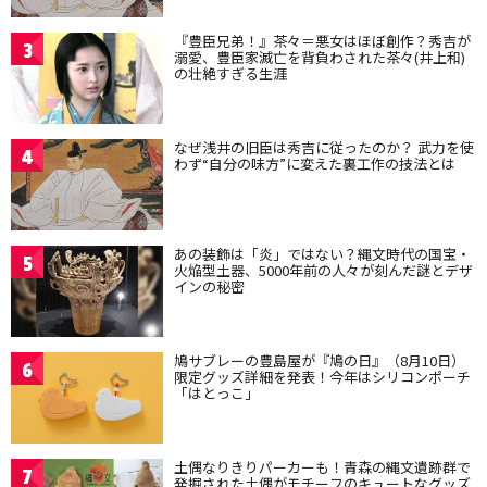
『豊臣兄弟！』茶々＝悪女はほぼ創作？秀吉が
3
溺愛、豊臣家滅亡を背負わされた茶々(井上和)
の壮絶すぎる生涯
なぜ浅井の旧臣は秀吉に従ったのか？ 武力を使
4
わず“自分の味方”に変えた裏工作の技法とは
あの装飾は「炎」ではない？縄文時代の国宝・
5
火焔型土器、5000年前の人々が刻んだ謎とデザ
インの秘密
鳩サブレーの豊島屋が『鳩の日』（8月10日）
6
限定グッズ詳細を発表！今年はシリコンポーチ
「はとっこ」
土偶なりきりパーカーも！青森の縄文遺跡群で
7
発掘された土偶がモチーフのキュートなグッズ