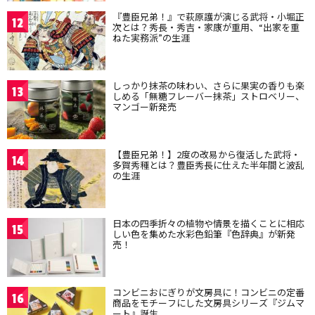
『豊臣兄弟！』で萩原護が演じる武将・小堀正
12
次とは？秀長・秀吉・家康が重用、“出家を重
ねた実務派”の生涯
しっかり抹茶の味わい、さらに果実の香りも楽
13
しめる「無糖フレーバー抹茶」ストロベリー、
マンゴー新発売
【豊臣兄弟！】2度の改易から復活した武将・
14
多賀秀種とは？豊臣秀長に仕えた半年間と波乱
の生涯
日本の四季折々の植物や情景を描くことに相応
15
しい色を集めた水彩色鉛筆『色辞典』が新発
売！
コンビニおにぎりが文房具に！コンビニの定番
16
商品をモチーフにした文房具シリーズ『ジムマ
ート』誕生