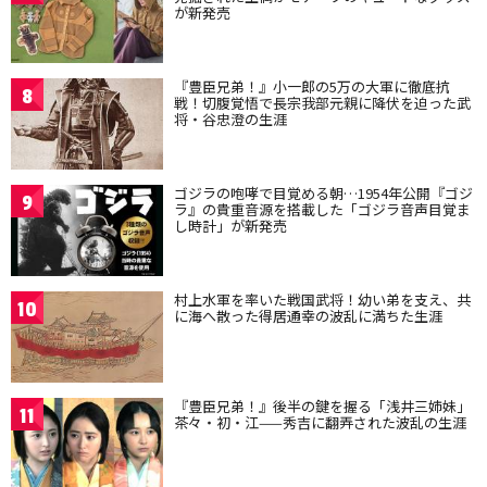
が新発売
『豊臣兄弟！』小一郎の5万の大軍に徹底抗
8
戦！切腹覚悟で長宗我部元親に降伏を迫った武
将・谷忠澄の生涯
ゴジラの咆哮で目覚める朝…1954年公開『ゴジ
9
ラ』の貴重音源を搭載した「ゴジラ音声目覚ま
し時計」が新発売
村上水軍を率いた戦国武将！幼い弟を支え、共
10
に海へ散った得居通幸の波乱に満ちた生涯
『豊臣兄弟！』後半の鍵を握る「浅井三姉妹」
11
茶々・初・江——秀吉に翻弄された波乱の生涯