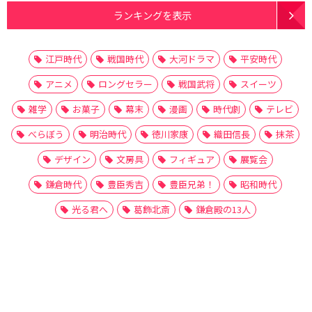
ランキングを表示
江戸時代
戦国時代
大河ドラマ
平安時代
アニメ
ロングセラー
戦国武将
スイーツ
雑学
お菓子
幕末
漫画
時代劇
テレビ
べらぼう
明治時代
徳川家康
織田信長
抹茶
デザイン
文房具
フィギュア
展覧会
鎌倉時代
豊臣秀吉
豊臣兄弟！
昭和時代
光る君へ
葛飾北斎
鎌倉殿の13人