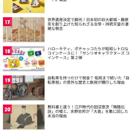
世界遺産決定で脚光！日本初の巨大都城・藤原
17
京を創り上げた知られざる女帝・持統天皇の凄
絶な執念
ハローキティ、ポチャッコたちが昭和レトロな
18
コインケースに！「サンリオキャラクターズ コ
インケース」第２弾
自転車を持つだけで税金？ 昭和まで続いた「自
19
転車税」の意外な歴史と脱税が横行した理由
教科書と違う！江戸時代の田沼意次「賄賂伝
20
説」の嘘と、水野忠邦が「大奥」を敵に回した
本当の理由