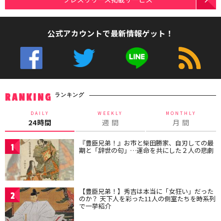
公式アカウントで最新情報ゲット！
ランキング
RANKING
DAILY
WEEKLY
MONTHLY
24時間
週 間
月 間
『豊臣兄弟！』お市と柴田勝家、自刃しての最
1
期と「辞世の句」…運命を共にした２人の悲劇
【豊臣兄弟！】秀吉は本当に「女狂い」だった
2
のか？ 天下人を彩った11人の側室たちを時系列
で一挙紹介