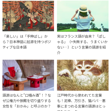
「楽しい」は「手伸ばし」か
実はフランス語が由来？「ぽし
ら？日本神話に起源を持つポジ
ゃる」（=失敗する、うまくいか
ティブな日本語
ない…）という言葉の語源を紹
介
語源はなんと”口噛み酒”！？な
江戸時代から使われてた言葉
ぜ公権力や旅館を切り盛りする
も！泥棒、万引き、猫ババ…悪
女性を「おかみ」と呼ぶのか？
事にまつわる言葉の語源はとっ