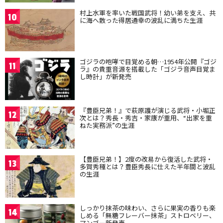
村上水軍を率いた戦国武将！幼い弟を支え、共
10
に海へ散った得居通幸の波乱に満ちた生涯
ゴジラの咆哮で目覚める朝…1954年公開『ゴジ
11
ラ』の貴重音源を搭載した「ゴジラ音声目覚ま
し時計」が新発売
『豊臣兄弟！』で萩原護が演じる武将・小堀正
12
次とは？秀長・秀吉・家康が重用、“出家を重
ねた実務派”の生涯
【豊臣兄弟！】2度の改易から復活した武将・
13
多賀秀種とは？豊臣秀長に仕えた半年間と波乱
の生涯
しっかり抹茶の味わい、さらに果実の香りも楽
14
しめる「無糖フレーバー抹茶」ストロベリー、
マンゴー新発売