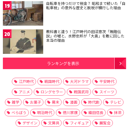
自転車を持つだけで税金？ 昭和まで続いた「自
19
転車税」の意外な歴史と脱税が横行した理由
教科書と違う！江戸時代の田沼意次「賄賂伝
20
説」の嘘と、水野忠邦が「大奥」を敵に回した
本当の理由
ランキングを表示
江戸時代
戦国時代
大河ドラマ
平安時代
アニメ
ロングセラー
戦国武将
スイーツ
雑学
お菓子
幕末
漫画
時代劇
テレビ
べらぼう
明治時代
徳川家康
織田信長
抹茶
デザイン
文房具
フィギュア
展覧会