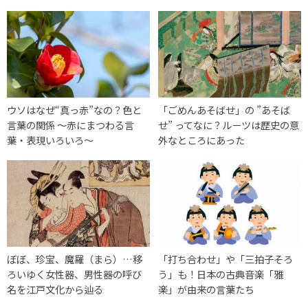
ウソはなぜ“真っ赤”なの？色と
「ごめんあそばせ」の ”あそば
言葉の関係 ～赤にまつわる言
せ” ってなに？ルーツは歴史の意
葉・表現いろいろ～
外なところにあった
ぼぼ、珍宝、魔羅（まら）…移
「打ち合わせ」や「三拍子そろ
ろいゆく女性器、男性器の呼び
う」も！日本の古典音楽「雅
名を江戸文化から辿る
楽」が由来の言葉たち