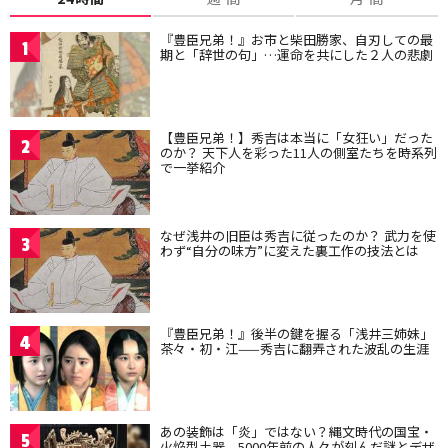
『豊臣兄弟！』お市と柴田勝家、自刃しての最
1
期と「辞世の句」…運命を共にした２人の悲劇
【豊臣兄弟！】秀吉は本当に「女狂い」だった
2
のか？ 天下人を彩った11人の側室たちを時系列
で一挙紹介
なぜ浅井の旧臣は秀吉に従ったのか？ 武力を使
3
わず“自分の味方”に変えた裏工作の技法とは
『豊臣兄弟！』後半の鍵を握る「浅井三姉妹」
4
茶々・初・江——秀吉に翻弄された波乱の生涯
あの装飾は「炎」ではない？縄文時代の国宝・
5
火焔型土器、5000年前の人々が刻んだ謎とデザ