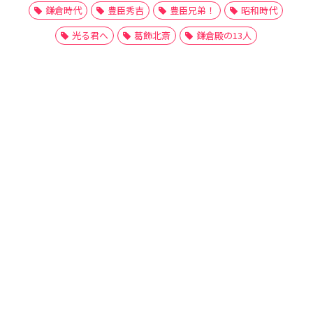
鎌倉時代
豊臣秀吉
豊臣兄弟！
昭和時代
光る君へ
葛飾北斎
鎌倉殿の13人