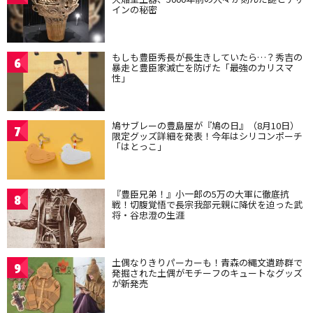
インの秘密
もしも豊臣秀長が長生きしていたら…？秀吉の
6
暴走と豊臣家滅亡を防げた「最強のカリスマ
性」
鳩サブレーの豊島屋が『鳩の日』（8月10日）
7
限定グッズ詳細を発表！今年はシリコンポーチ
「はとっこ」
『豊臣兄弟！』小一郎の5万の大軍に徹底抗
8
戦！切腹覚悟で長宗我部元親に降伏を迫った武
将・谷忠澄の生涯
土偶なりきりパーカーも！青森の縄文遺跡群で
9
発掘された土偶がモチーフのキュートなグッズ
が新発売