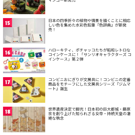
日本の四季折々の植物や情景を描くことに相応
15
しい色を集めた水彩色鉛筆『色辞典』が新発
売！
ハローキティ、ポチャッコたちが昭和レトロな
16
コインケースに！「サンリオキャラクターズ コ
インケース」第２弾
コンビニおにぎりが文房具に！コンビニの定番
17
商品をモチーフにした文房具シリーズ『ジムマ
ート』誕生
世界遺産決定で脚光！日本初の巨大都城・藤原
18
京を創り上げた知られざる女帝・持統天皇の凄
絶な執念