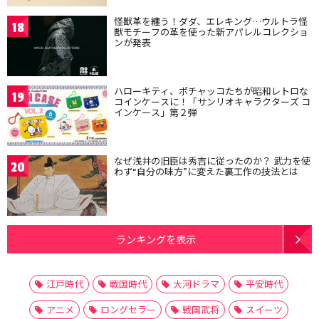
怪獣革を纏う！ダダ、エレキング…ウルトラ怪
18
獣モチーフの革を使った新アパレルコレクショ
ンが発表
ハローキティ、ポチャッコたちが昭和レトロな
19
コインケースに！「サンリオキャラクターズ コ
インケース」第２弾
なぜ浅井の旧臣は秀吉に従ったのか？ 武力を使
20
わず“自分の味方”に変えた裏工作の技法とは
ランキングを表示
江戸時代
戦国時代
大河ドラマ
平安時代
アニメ
ロングセラー
戦国武将
スイーツ