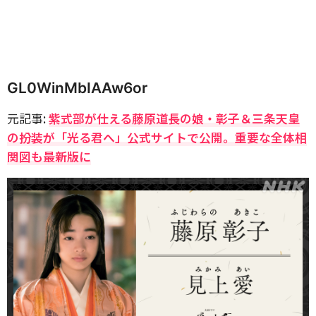
GL0WinMbIAAw6or
元記事:
紫式部が仕える藤原道長の娘・彰子＆三条天皇
の扮装が「光る君へ」公式サイトで公開。重要な全体相
関図も最新版に