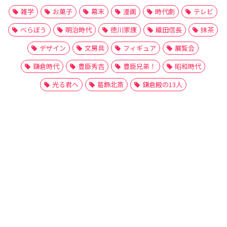
雑学
お菓子
幕末
漫画
時代劇
テレビ
べらぼう
明治時代
徳川家康
織田信長
抹茶
デザイン
文房具
フィギュア
展覧会
鎌倉時代
豊臣秀吉
豊臣兄弟！
昭和時代
光る君へ
葛飾北斎
鎌倉殿の13人