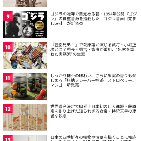
ゴジラの咆哮で目覚める朝…1954年公開『ゴジ
9
ラ』の貴重音源を搭載した「ゴジラ音声目覚ま
し時計」が新発売
『豊臣兄弟！』で萩原護が演じる武将・小堀正
10
次とは？秀長・秀吉・家康が重用、“出家を重
ねた実務派”の生涯
しっかり抹茶の味わい、さらに果実の香りも楽
11
しめる「無糖フレーバー抹茶」ストロベリー、
マンゴー新発売
世界遺産決定で脚光！日本初の巨大都城・藤原
12
京を創り上げた知られざる女帝・持統天皇の凄
絶な執念
日本の四季折々の植物や情景を描くことに相応
13