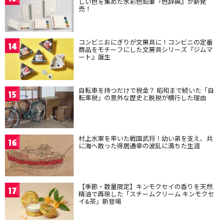
しい色を集めた水彩色鉛筆『色辞典』が新発
売！
コンビニおにぎりが文房具に！コンビニの定番
14
商品をモチーフにした文房具シリーズ『ジムマ
ート』誕生
自転車を持つだけで税金？ 昭和まで続いた「自
15
転車税」の意外な歴史と脱税が横行した理由
村上水軍を率いた戦国武将！幼い弟を支え、共
16
に海へ散った得居通幸の波乱に満ちた生涯
【季節・数量限定】キンモクセイの香りを天然
17
精油で再現した「スチームクリーム キンモクセ
イ&茶」新登場