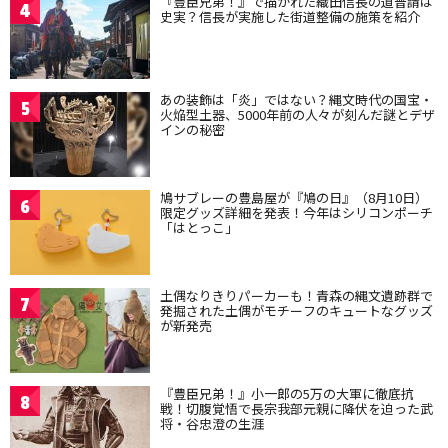
『豊臣兄弟！』で描かれた織田信長の道普請は
4
史実？信長が実施した街道整備の施策を紹介
あの装飾は「炎」ではない？縄文時代の国宝・
5
火焔型土器、5000年前の人々が刻んだ謎とデザ
インの秘密
鳩サブレーの豊島屋が『鳩の日』（8月10日）
6
限定グッズ詳細を発表！今年はシリコンポーチ
「はとっこ」
土偶なりきりパーカーも！青森の縄文遺跡群で
7
発掘された土偶がモチーフのキュートなグッズ
が新発売
『豊臣兄弟！』小一郎の5万の大軍に徹底抗
8
戦！切腹覚悟で長宗我部元親に降伏を迫った武
将・谷忠澄の生涯