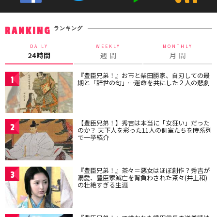
ランキング
RANKING
DAILY
WEEKLY
MONTHLY
24時間
週 間
月 間
『豊臣兄弟！』お市と柴田勝家、自刃しての最
1
期と「辞世の句」…運命を共にした２人の悲劇
【豊臣兄弟！】秀吉は本当に「女狂い」だった
2
のか？ 天下人を彩った11人の側室たちを時系列
で一挙紹介
『豊臣兄弟！』茶々＝悪女はほぼ創作？秀吉が
3
溺愛、豊臣家滅亡を背負わされた茶々(井上和)
の壮絶すぎる生涯