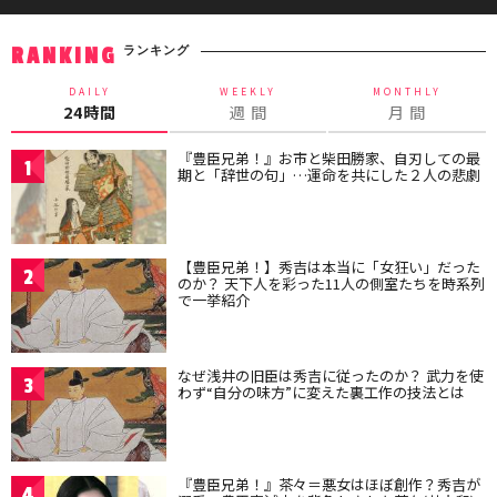
ランキング
RANKING
DAILY
WEEKLY
MONTHLY
24時間
週 間
月 間
『豊臣兄弟！』お市と柴田勝家、自刃しての最
1
期と「辞世の句」…運命を共にした２人の悲劇
【豊臣兄弟！】秀吉は本当に「女狂い」だった
2
のか？ 天下人を彩った11人の側室たちを時系列
で一挙紹介
なぜ浅井の旧臣は秀吉に従ったのか？ 武力を使
3
わず“自分の味方”に変えた裏工作の技法とは
『豊臣兄弟！』茶々＝悪女はほぼ創作？秀吉が
4