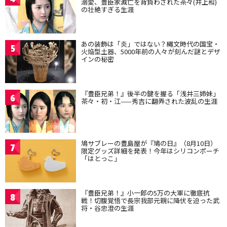
溺愛、豊臣家滅亡を背負わされた茶々(井上和)
の壮絶すぎる生涯
あの装飾は「炎」ではない？縄文時代の国宝・
5
火焔型土器、5000年前の人々が刻んだ謎とデザ
インの秘密
『豊臣兄弟！』後半の鍵を握る「浅井三姉妹」
6
茶々・初・江——秀吉に翻弄された波乱の生涯
鳩サブレーの豊島屋が『鳩の日』（8月10日）
7
限定グッズ詳細を発表！今年はシリコンポーチ
「はとっこ」
『豊臣兄弟！』小一郎の5万の大軍に徹底抗
8
戦！切腹覚悟で長宗我部元親に降伏を迫った武
将・谷忠澄の生涯