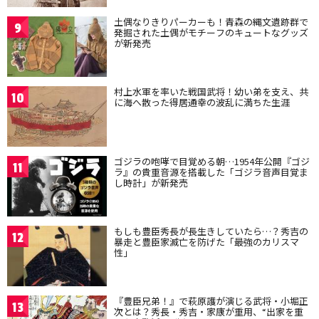
土偶なりきりパーカーも！青森の縄文遺跡群で
9
発掘された土偶がモチーフのキュートなグッズ
が新発売
村上水軍を率いた戦国武将！幼い弟を支え、共
10
に海へ散った得居通幸の波乱に満ちた生涯
ゴジラの咆哮で目覚める朝…1954年公開『ゴジ
11
ラ』の貴重音源を搭載した「ゴジラ音声目覚ま
し時計」が新発売
もしも豊臣秀長が長生きしていたら…？秀吉の
12
暴走と豊臣家滅亡を防げた「最強のカリスマ
性」
『豊臣兄弟！』で萩原護が演じる武将・小堀正
13
次とは？秀長・秀吉・家康が重用、“出家を重