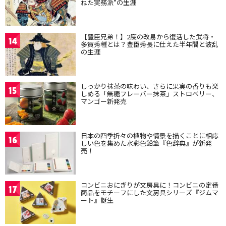
ねた実務派”の生涯
【豊臣兄弟！】2度の改易から復活した武将・
14
多賀秀種とは？豊臣秀長に仕えた半年間と波乱
の生涯
しっかり抹茶の味わい、さらに果実の香りも楽
15
しめる「無糖フレーバー抹茶」ストロベリー、
マンゴー新発売
日本の四季折々の植物や情景を描くことに相応
16
しい色を集めた水彩色鉛筆『色辞典』が新発
売！
コンビニおにぎりが文房具に！コンビニの定番
17
商品をモチーフにした文房具シリーズ『ジムマ
ート』誕生