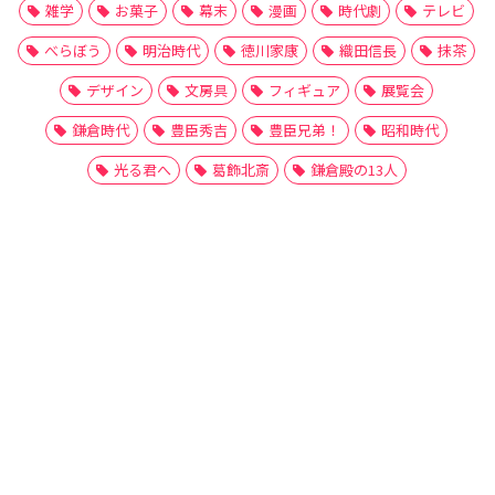
雑学
お菓子
幕末
漫画
時代劇
テレビ
べらぼう
明治時代
徳川家康
織田信長
抹茶
デザイン
文房具
フィギュア
展覧会
鎌倉時代
豊臣秀吉
豊臣兄弟！
昭和時代
光る君へ
葛飾北斎
鎌倉殿の13人