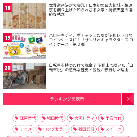
世界遺産決定で脚光！日本初の巨大都城・藤原
18
京を創り上げた知られざる女帝・持統天皇の凄
絶な執念
ハローキティ、ポチャッコたちが昭和レトロな
19
コインケースに！「サンリオキャラクターズ コ
インケース」第２弾
自転車を持つだけで税金？ 昭和まで続いた「自
20
転車税」の意外な歴史と脱税が横行した理由
ランキングを表示
江戸時代
戦国時代
大河ドラマ
平安時代
アニメ
ロングセラー
戦国武将
スイーツ