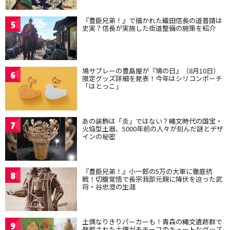
『豊臣兄弟！』で描かれた織田信長の道普請は
5
史実？信長が実施した街道整備の施策を紹介
鳩サブレーの豊島屋が『鳩の日』（8月10日）
6
限定グッズ詳細を発表！今年はシリコンポーチ
「はとっこ」
あの装飾は「炎」ではない？縄文時代の国宝・
7
火焔型土器、5000年前の人々が刻んだ謎とデザ
インの秘密
『豊臣兄弟！』小一郎の5万の大軍に徹底抗
8
戦！切腹覚悟で長宗我部元親に降伏を迫った武
将・谷忠澄の生涯
土偶なりきりパーカーも！青森の縄文遺跡群で
9
発掘された土偶がモチーフのキュートなグッズ