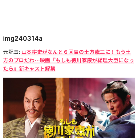
img240314a
元記事:
山本耕史がなんと６回目の土方歳三に！もう土
方のプロだわ…映画『もしも徳川家康が総理大臣になっ
たら』新キャスト解禁