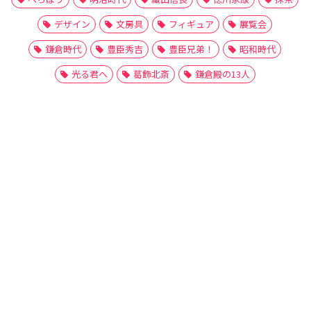
デザイン
文房具
フィギュア
展覧会
鎌倉時代
豊臣秀吉
豊臣兄弟！
昭和時代
光る君へ
葛飾北斎
鎌倉殿の13人