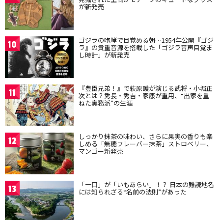
が新発売
ゴジラの咆哮で目覚める朝…1954年公開『ゴジ
10
ラ』の貴重音源を搭載した「ゴジラ音声目覚ま
し時計」が新発売
『豊臣兄弟！』で萩原護が演じる武将・小堀正
11
次とは？秀長・秀吉・家康が重用、“出家を重
ねた実務派”の生涯
しっかり抹茶の味わい、さらに果実の香りも楽
12
しめる「無糖フレーバー抹茶」ストロベリー、
マンゴー新発売
「一口」が「いもあらい」！？ 日本の難読地名
13
には知られざる“名前の法則”があった