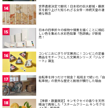
世界遺産決定で脚光！日本初の巨大都城・藤原
14
京を創り上げた知られざる女帝・持統天皇の凄
絶な執念
日本の四季折々の植物や情景を描くことに相応
15
しい色を集めた水彩色鉛筆『色辞典』が新発
売！
コンビニおにぎりが文房具に！コンビニの定番
16
商品をモチーフにした文房具シリーズ『ジムマ
ート』誕生
自転車を持つだけで税金？ 昭和まで続いた「自
17
転車税」の意外な歴史と脱税が横行した理由
【季節・数量限定】キンモクセイの香りを天然
18
精油で再現した「スチームクリーム キンモクセ
イ&茶」新登場