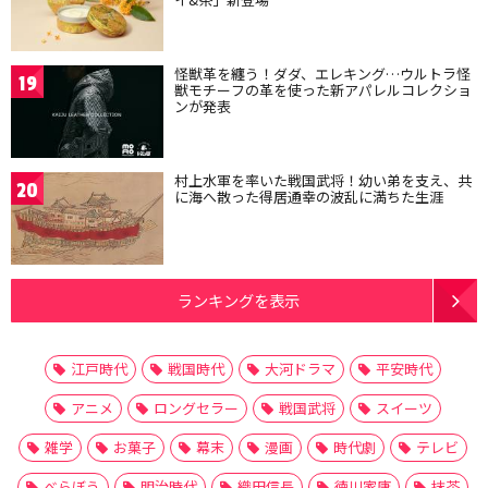
怪獣革を纏う！ダダ、エレキング…ウルトラ怪
19
獣モチーフの革を使った新アパレルコレクショ
ンが発表
村上水軍を率いた戦国武将！幼い弟を支え、共
20
に海へ散った得居通幸の波乱に満ちた生涯
ランキングを表示
江戸時代
戦国時代
大河ドラマ
平安時代
アニメ
ロングセラー
戦国武将
スイーツ
雑学
お菓子
幕末
漫画
時代劇
テレビ
べらぼう
明治時代
織田信長
徳川家康
抹茶