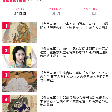
RANKING
DAILY
WEEKLY
MONTHLY
24時間
週 間
月 間
『豊臣兄弟！』お市と柴田勝家、自刃しての最
1
期と「辞世の句」…運命を共にした２人の悲劇
『豊臣兄弟！』茶々＝悪女はほぼ創作？秀吉が
2
溺愛、豊臣家滅亡を背負わされた茶々(井上和)
の壮絶すぎる生涯
【豊臣兄弟！】秀吉は本当に「女狂い」だった
3
のか？ 天下人を彩った11人の側室たちを時系列
で一挙紹介
【豊臣兄弟！】22歳で散った長宗我部元親の天
4
才後継者・信親とは？武勇を奮った若武者の壮
絶な最期