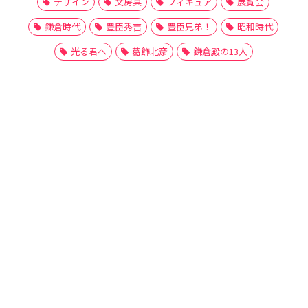
デザイン
文房具
フィギュア
展覧会
鎌倉時代
豊臣秀吉
豊臣兄弟！
昭和時代
光る君へ
葛飾北斎
鎌倉殿の13人