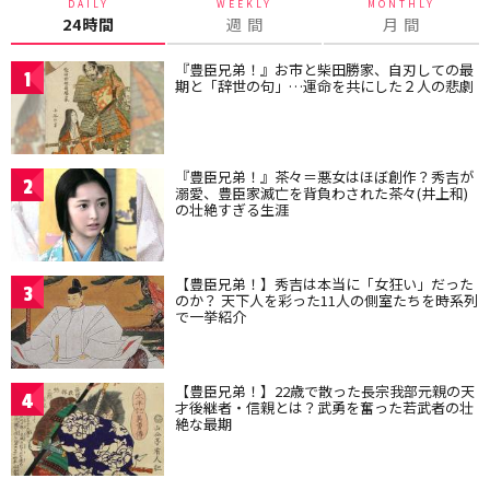
DAILY
WEEKLY
MONTHLY
24時間
週 間
月 間
『豊臣兄弟！』お市と柴田勝家、自刃しての最
1
期と「辞世の句」…運命を共にした２人の悲劇
『豊臣兄弟！』茶々＝悪女はほぼ創作？秀吉が
2
溺愛、豊臣家滅亡を背負わされた茶々(井上和)
の壮絶すぎる生涯
【豊臣兄弟！】秀吉は本当に「女狂い」だった
3
のか？ 天下人を彩った11人の側室たちを時系列
で一挙紹介
【豊臣兄弟！】22歳で散った長宗我部元親の天
4
才後継者・信親とは？武勇を奮った若武者の壮
絶な最期