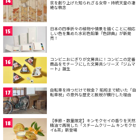
14
京を創り上げた知られざる女帝・持統天皇の凄
絶な執念
日本の四季折々の植物や情景を描くことに相応
15
しい色を集めた水彩色鉛筆『色辞典』が新発
売！
コンビニおにぎりが文房具に！コンビニの定番
16
商品をモチーフにした文房具シリーズ『ジムマ
ート』誕生
自転車を持つだけで税金？ 昭和まで続いた「自
17
転車税」の意外な歴史と脱税が横行した理由
【季節・数量限定】キンモクセイの香りを天然
18
精油で再現した「スチームクリーム キンモクセ
イ&茶」新登場