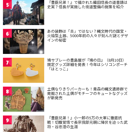
『豊臣兄弟！』で描かれた織田信長の道普請は
5
史実？信長が実施した街道整備の施策を紹介
あの装飾は「炎」ではない？縄文時代の国宝・
6
火焔型土器、5000年前の人々が刻んだ謎とデザ
インの秘密
鳩サブレーの豊島屋が『鳩の日』（8月10日）
7
限定グッズ詳細を発表！今年はシリコンポーチ
「はとっこ」
土偶なりきりパーカーも！青森の縄文遺跡群で
8
発掘された土偶がモチーフのキュートなグッズ
が新発売
『豊臣兄弟！』小一郎の5万の大軍に徹底抗
9
戦！切腹覚悟で長宗我部元親に降伏を迫った武
将・谷忠澄の生涯