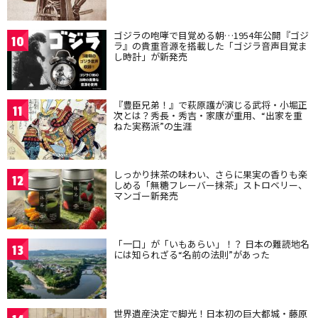
ゴジラの咆哮で目覚める朝…1954年公開『ゴジ
10
ラ』の貴重音源を搭載した「ゴジラ音声目覚ま
し時計」が新発売
『豊臣兄弟！』で萩原護が演じる武将・小堀正
11
次とは？秀長・秀吉・家康が重用、“出家を重
ねた実務派”の生涯
しっかり抹茶の味わい、さらに果実の香りも楽
12
しめる「無糖フレーバー抹茶」ストロベリー、
マンゴー新発売
「一口」が「いもあらい」！？ 日本の難読地名
13
には知られざる“名前の法則”があった
世界遺産決定で脚光！日本初の巨大都城・藤原