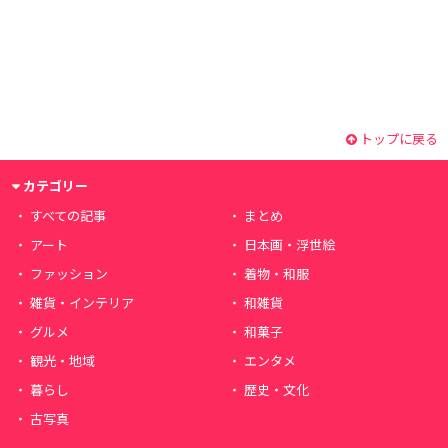
トップに戻る
カテゴリー
すべての記事
まとめ
アート
日本画・浮世絵
ファッション
着物・和服
雑貨・インテリア
和雑貨
グルメ
和菓子
観光・地域
エンタメ
暮らし
歴史・文化
古写真