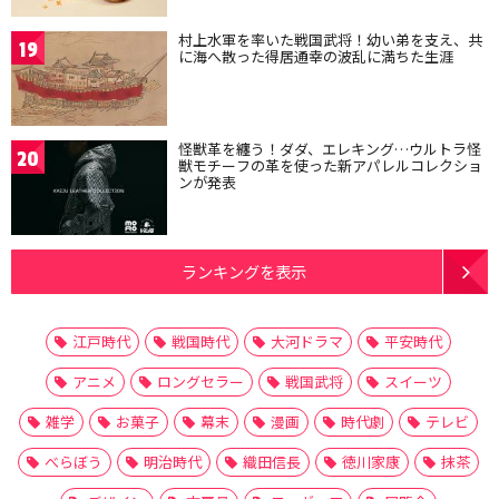
村上水軍を率いた戦国武将！幼い弟を支え、共
19
に海へ散った得居通幸の波乱に満ちた生涯
怪獣革を纏う！ダダ、エレキング…ウルトラ怪
20
獣モチーフの革を使った新アパレルコレクショ
ンが発表
ランキングを表示
江戸時代
戦国時代
大河ドラマ
平安時代
アニメ
ロングセラー
戦国武将
スイーツ
雑学
お菓子
幕末
漫画
時代劇
テレビ
べらぼう
明治時代
織田信長
徳川家康
抹茶