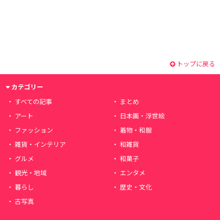
トップに戻る
カテゴリー
すべての記事
まとめ
アート
日本画・浮世絵
ファッション
着物・和服
雑貨・インテリア
和雑貨
グルメ
和菓子
観光・地域
エンタメ
暮らし
歴史・文化
古写真