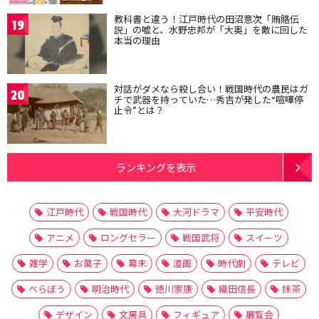
教科書と違う！江戸時代の田沼意次「賄賂伝
19
説」の嘘と、水野忠邦が「大奥」を敵に回した
本当の理由
対話がダメなら殺し合い！戦国時代の農民はガ
20
チで武器を持っていた…秀吉が発した“喧嘩停
止令”とは？
ランキングを表示
江戸時代
戦国時代
大河ドラマ
平安時代
アニメ
ロングセラー
戦国武将
スイーツ
雑学
お菓子
幕末
漫画
時代劇
テレビ
べらぼう
明治時代
徳川家康
織田信長
抹茶
デザイン
文房具
フィギュア
展覧会