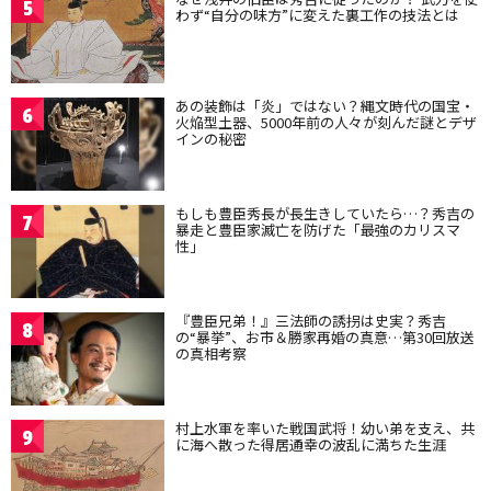
5
わず“自分の味方”に変えた裏工作の技法とは
あの装飾は「炎」ではない？縄文時代の国宝・
6
火焔型土器、5000年前の人々が刻んだ謎とデザ
インの秘密
もしも豊臣秀長が長生きしていたら…？秀吉の
7
暴走と豊臣家滅亡を防げた「最強のカリスマ
性」
『豊臣兄弟！』三法師の誘拐は史実？秀吉
8
の“暴挙”、お市＆勝家再婚の真意…第30回放送
の真相考察
村上水軍を率いた戦国武将！幼い弟を支え、共
9
に海へ散った得居通幸の波乱に満ちた生涯