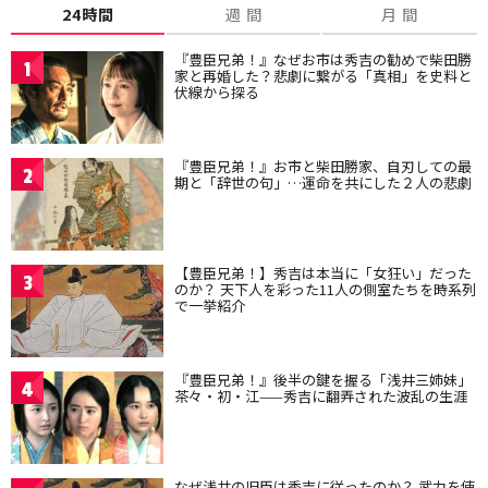
24時間
週 間
月 間
『豊臣兄弟！』なぜお市は秀吉の勧めで柴田勝
1
家と再婚した？悲劇に繋がる「真相」を史料と
伏線から探る
『豊臣兄弟！』お市と柴田勝家、自刃しての最
2
期と「辞世の句」…運命を共にした２人の悲劇
【豊臣兄弟！】秀吉は本当に「女狂い」だった
3
のか？ 天下人を彩った11人の側室たちを時系列
で一挙紹介
『豊臣兄弟！』後半の鍵を握る「浅井三姉妹」
4
茶々・初・江——秀吉に翻弄された波乱の生涯
なぜ浅井の旧臣は秀吉に従ったのか？ 武力を使