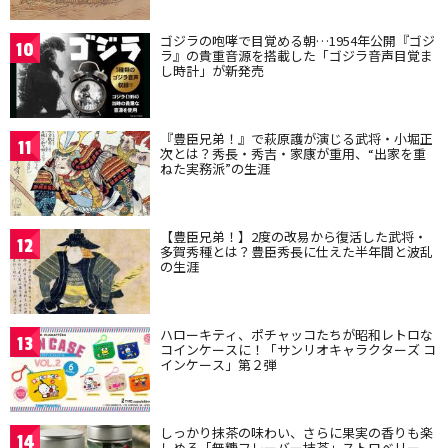
ゴジラの咆哮で目覚める朝…1954年公開『ゴジ
10
ラ』の貴重音源を搭載した「ゴジラ音声目覚ま
し時計」が新発売
『豊臣兄弟！』で萩原護が演じる武将・小堀正
11
次とは？秀長・秀吉・家康が重用、“出家を重
ねた実務派”の生涯
【豊臣兄弟！】2度の改易から復活した武将・
12
多賀秀種とは？豊臣秀長に仕えた半年間と波乱
の生涯
ハローキティ、ポチャッコたちが昭和レトロな
13
コインケースに！「サンリオキャラクターズ コ
インケース」第２弾
しっかり抹茶の味わい、さらに果実の香りも楽
14
しめる「無糖フレーバー抹茶」ストロベリー、