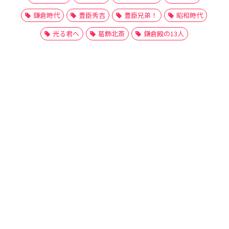
鎌倉時代
豊臣秀吉
豊臣兄弟！
昭和時代
光る君へ
葛飾北斎
鎌倉殿の13人