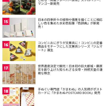
マンゴー新発売
日本の四季折々の植物や情景を描くことに相応
15
しい色を集めた水彩色鉛筆『色辞典』が新発
売！
コンビニおにぎりが文房具に！コンビニの定番
16
商品をモチーフにした文房具シリーズ『ジムマ
ート』誕生
世界遺産決定で脚光！日本初の巨大都城・藤原
17
京を創り上げた知られざる女帝・持統天皇の凄
絶な執念
手ぬぐい専門店「かまわぬ」の人気柄がポスト
18
カードに『かまわぬ POSTCARD BOOK』発売