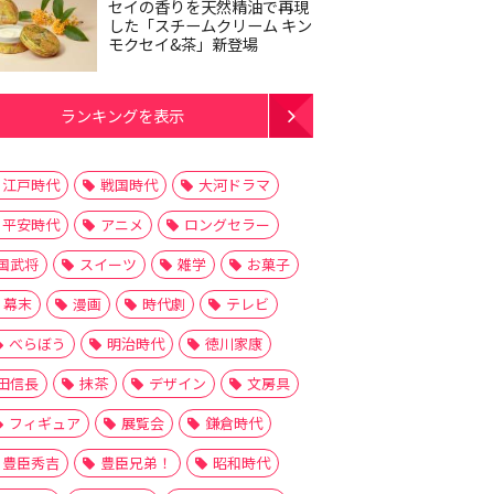
セイの香りを天然精油で再現
した「スチームクリーム キン
モクセイ&茶」新登場
ランキングを表示
江戸時代
戦国時代
大河ドラマ
平安時代
アニメ
ロングセラー
国武将
スイーツ
雑学
お菓子
幕末
漫画
時代劇
テレビ
べらぼう
明治時代
徳川家康
田信長
抹茶
デザイン
文房具
フィギュア
展覧会
鎌倉時代
豊臣秀吉
豊臣兄弟！
昭和時代