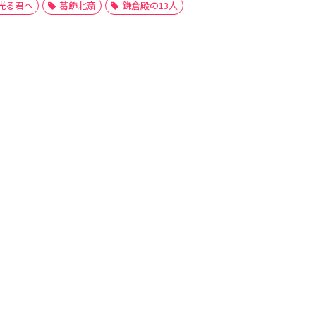
光る君へ
葛飾北斎
鎌倉殿の13人