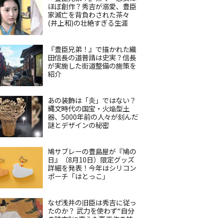
ほぼ創作？秀吉が溺愛、豊臣
家滅亡を背負わされた茶々
(井上和)の壮絶すぎる生涯
『豊臣兄弟！』で描かれた織
田信長の道普請は史実？信長
が実施した街道整備の施策を
紹介
あの装飾は「炎」ではない？
縄文時代の国宝・火焔型土
器、5000年前の人々が刻んだ
謎とデザインの秘密
鳩サブレーの豊島屋が『鳩の
日』（8月10日）限定グッズ
詳細を発表！今年はシリコン
ポーチ「はとっこ」
なぜ浅井の旧臣は秀吉に従っ
たのか？ 武力を使わず“自分