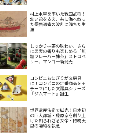
村上水軍を率いた戦国武将！
幼い弟を支え、共に海へ散っ
た得居通幸の波乱に満ちた生
涯
しっかり抹茶の味わい、さら
に果実の香りも楽しめる「無
糖フレーバー抹茶」ストロベ
リー、マンゴー新発売
コンビニおにぎりが文房具
に！コンビニの定番商品をモ
チーフにした文房具シリーズ
『ジムマート』誕生
世界遺産決定で脚光！日本初
の巨大都城・藤原京を創り上
げた知られざる女帝・持統天
皇の凄絶な執念