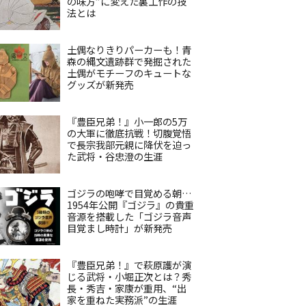
の味方”に変えた裏工作の技
法とは
土偶なりきりパーカーも！青
森の縄文遺跡群で発掘された
土偶がモチーフのキュートな
グッズが新発売
『豊臣兄弟！』小一郎の5万
の大軍に徹底抗戦！切腹覚悟
で長宗我部元親に降伏を迫っ
た武将・谷忠澄の生涯
ゴジラの咆哮で目覚める朝…
1954年公開『ゴジラ』の貴重
音源を搭載した「ゴジラ音声
目覚まし時計」が新発売
『豊臣兄弟！』で萩原護が演
じる武将・小堀正次とは？秀
長・秀吉・家康が重用、“出
家を重ねた実務派”の生涯