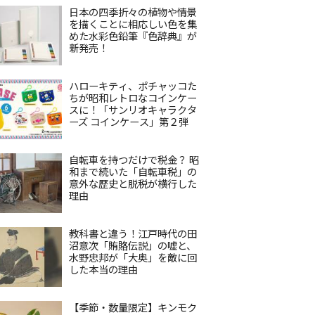
日本の四季折々の植物や情景
を描くことに相応しい色を集
めた水彩色鉛筆『色辞典』が
新発売！
ハローキティ、ポチャッコた
ちが昭和レトロなコインケー
スに！「サンリオキャラクタ
ーズ コインケース」第２弾
自転車を持つだけで税金？ 昭
和まで続いた「自転車税」の
意外な歴史と脱税が横行した
理由
教科書と違う！江戸時代の田
沼意次「賄賂伝説」の嘘と、
水野忠邦が「大奥」を敵に回
した本当の理由
【季節・数量限定】キンモク