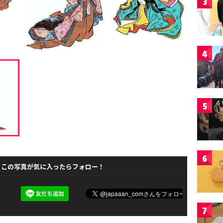
3
4
5
6
この写真が気に入ったらフォロー！
7