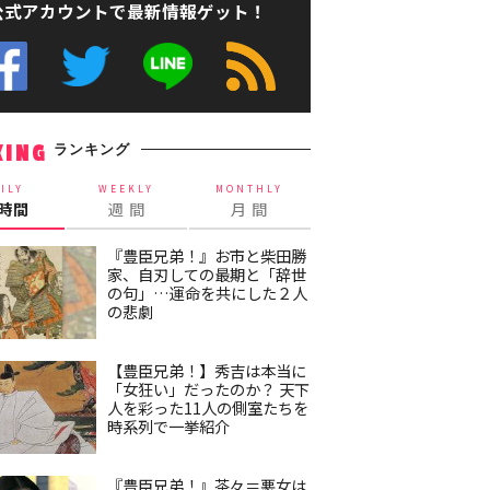
公式アカウントで最新情報ゲット！
ランキング
KING
ILY
WEEKLY
MONTHLY
4時間
週 間
月 間
『豊臣兄弟！』お市と柴田勝
家、自刃しての最期と「辞世
の句」…運命を共にした２人
の悲劇
【豊臣兄弟！】秀吉は本当に
「女狂い」だったのか？ 天下
人を彩った11人の側室たちを
時系列で一挙紹介
『豊臣兄弟！』茶々＝悪女は