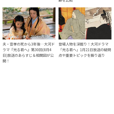
夫・宣孝の死から3年後…大河ド
登場人物を深掘り！大河ドラマ
ラマ『光る君へ』第30回(8月4
「光る君へ」1月21日放送の疑問
日)放送のあらすじ＆相関図が公
点や重要トピックを振り返り
開！