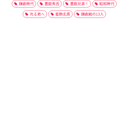
鎌倉時代
豊臣秀吉
豊臣兄弟！
昭和時代
光る君へ
葛飾北斎
鎌倉殿の13人