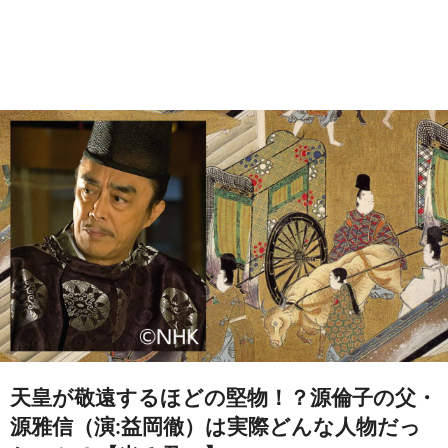
天皇が敬遠するほどの堅物！？源倫子の父・
源雅信（演:益岡徹）は実際どんな人物だっ