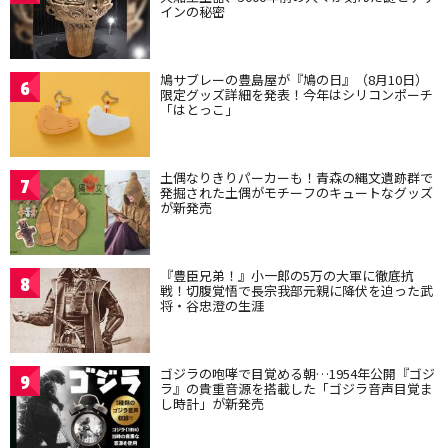
インの秘密
鳩サブレーの豊島屋が『鳩の日』（8月10日）
6
限定グッズ詳細を発表！今年はシリコンポーチ
「はとっこ」
土偶なりきりパーカーも！青森の縄文遺跡群で
7
発掘された土偶がモチーフのキュートなグッズ
が新発売
『豊臣兄弟！』小一郎の5万の大軍に徹底抗
8
戦！切腹覚悟で長宗我部元親に降伏を迫った武
将・谷忠澄の生涯
ゴジラの咆哮で目覚める朝…1954年公開『ゴジ
9
ラ』の貴重音源を搭載した「ゴジラ音声目覚ま
し時計」が新発売