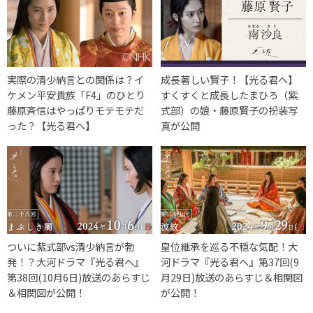
実際の清少納言との関係は？イ
成長著しい賢子！【光る君へ】
ケメン平安貴族「F4」のひとり
すくすくと成長したまひろ（紫
藤原斉信はやっぱりモテモテだ
式部）の娘・藤原賢子の扮装写
った？【光る君へ】
真が公開
ついに紫式部vs清少納言が勃
皇位継承を巡る不穏な気配！大
発！？大河ドラマ『光る君へ』
河ドラマ『光る君へ』第37回(9
第38回(10月6日)放送のあらすじ
月29日)放送のあらすじ＆相関図
＆相関図が公開！
が公開！