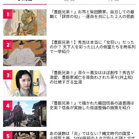
『豊臣兄弟！』お市と柴田勝家、自刃しての最
1
期と「辞世の句」…運命を共にした２人の悲劇
【豊臣兄弟！】秀吉は本当に「女狂い」だった
2
のか？ 天下人を彩った11人の側室たちを時系列
で一挙紹介
『豊臣兄弟！』茶々＝悪女はほぼ創作？秀吉が
3
溺愛、豊臣家滅亡を背負わされた茶々(井上和)
の壮絶すぎる生涯
『豊臣兄弟！』で描かれた織田信長の道普請は
4
史実？信長が実施した街道整備の施策を紹介
あの装飾は「炎」ではない？縄文時代の国宝・
5
火焔型土器、5000年前の人々が刻んだ謎とデザ