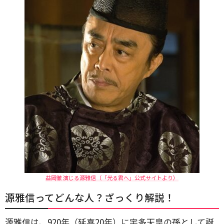
益岡徹 演じる源雅信（「光る君へ」公式サイトより）
源雅信ってどんな人？ざっくり解説！
源雅信は、920年（延喜20年）に宇多天皇の孫として誕