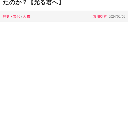
たのか？【光る君へ】
歴史・文化
/
人物
雲川ゆず
2024/02/05