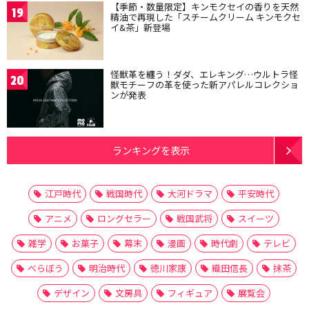
【季節・数量限定】キンモクセイの香りを天然
19
精油で再現した「スチームクリーム キンモクセ
イ&茶」新登場
怪獣革を纏う！ダダ、エレキング…ウルトラ怪
20
獣モチーフの革を使った新アパレルコレクショ
ンが発表
ランキングを表示
江戸時代
戦国時代
大河ドラマ
平安時代
アニメ
ロングセラー
戦国武将
スイーツ
雑学
お菓子
幕末
漫画
時代劇
テレビ
べらぼう
明治時代
徳川家康
織田信長
抹茶
デザイン
文房具
フィギュア
展覧会