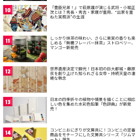
『豊臣兄弟！』で萩原護が演じる武将・小堀正
10
次とは？秀長・秀吉・家康が重用、“出家を重
ねた実務派”の生涯
しっかり抹茶の味わい、さらに果実の香りも楽
11
しめる「無糖フレーバー抹茶」ストロベリー、
マンゴー新発売
世界遺産決定で脚光！日本初の巨大都城・藤原
12
京を創り上げた知られざる女帝・持統天皇の凄
絶な執念
日本の四季折々の植物や情景を描くことに相応
13
しい色を集めた水彩色鉛筆『色辞典』が新発
売！
コンビニおにぎりが文房具に！コンビニの定番
14
商品をモチーフにした文房具シリーズ『ジムマ
ート』誕生