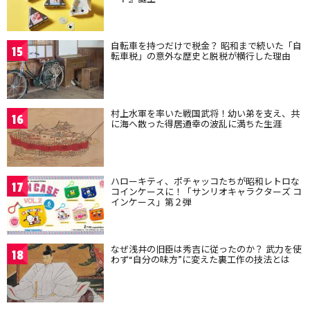
自転車を持つだけで税金？ 昭和まで続いた「自
15
転車税」の意外な歴史と脱税が横行した理由
村上水軍を率いた戦国武将！幼い弟を支え、共
16
に海へ散った得居通幸の波乱に満ちた生涯
ハローキティ、ポチャッコたちが昭和レトロな
17
コインケースに！「サンリオキャラクターズ コ
インケース」第２弾
なぜ浅井の旧臣は秀吉に従ったのか？ 武力を使
18
わず“自分の味方”に変えた裏工作の技法とは