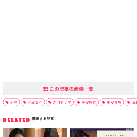
この記事の画像一覧
人物
光る君へ
大河ドラマ
平安時代
平安貴族
源
関連する記事
RELATED