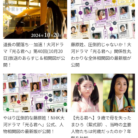
道長の闇落ち…加速！大河ドラ
藤原姓、圧倒的じゃないか！大
マ『光る君へ』第40回(10月20
河ドラマ「光る君へ」関係性丸
日)放送のあらすじ＆相関図が公
わかりな全体相関図の最新版が
開！
公開
やはり圧倒的な藤原姓！NHK大
【光る君へ】９歳で母を失った
河ドラマ「光る君へ」公式、人
まひろ（紫式部）、当時の主要
物相関図の最新版が公開！
人物たちは何歳だったのか？年
齢を比較