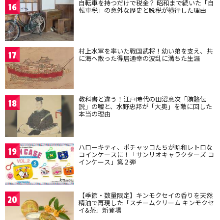
自転車を持つだけで税金？ 昭和まで続いた「自
16
転車税」の意外な歴史と脱税が横行した理由
村上水軍を率いた戦国武将！幼い弟を支え、共
17
に海へ散った得居通幸の波乱に満ちた生涯
教科書と違う！江戸時代の田沼意次「賄賂伝
18
説」の嘘と、水野忠邦が「大奥」を敵に回した
本当の理由
ハローキティ、ポチャッコたちが昭和レトロな
19
コインケースに！「サンリオキャラクターズ コ
インケース」第２弾
【季節・数量限定】キンモクセイの香りを天然
20
精油で再現した「スチームクリーム キンモクセ
イ&茶」新登場