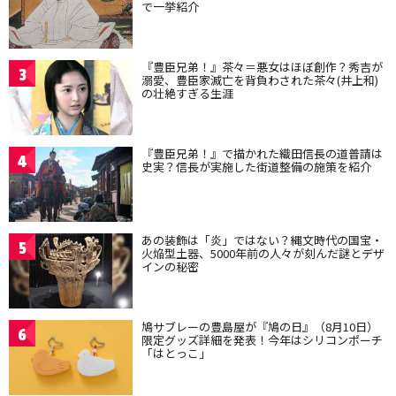
で一挙紹介
『豊臣兄弟！』茶々＝悪女はほぼ創作？秀吉が
3
溺愛、豊臣家滅亡を背負わされた茶々(井上和)
の壮絶すぎる生涯
『豊臣兄弟！』で描かれた織田信長の道普請は
4
史実？信長が実施した街道整備の施策を紹介
あの装飾は「炎」ではない？縄文時代の国宝・
5
火焔型土器、5000年前の人々が刻んだ謎とデザ
インの秘密
鳩サブレーの豊島屋が『鳩の日』（8月10日）
6
限定グッズ詳細を発表！今年はシリコンポーチ
「はとっこ」