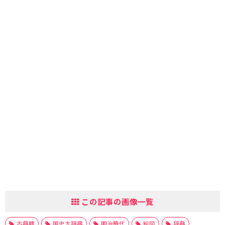
この記事の画像一覧
古典籍
国史大辞典
明治時代
絵図
辞典