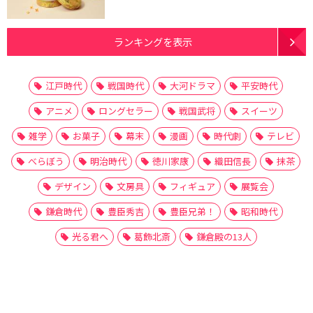
ランキングを表示
江戸時代
戦国時代
大河ドラマ
平安時代
アニメ
ロングセラー
戦国武将
スイーツ
雑学
お菓子
幕末
漫画
時代劇
テレビ
べらぼう
明治時代
徳川家康
織田信長
抹茶
デザイン
文房具
フィギュア
展覧会
鎌倉時代
豊臣秀吉
豊臣兄弟！
昭和時代
光る君へ
葛飾北斎
鎌倉殿の13人