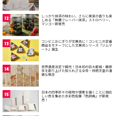
しっかり抹茶の味わい、さらに果実の香りも楽
12
しめる「無糖フレーバー抹茶」ストロベリー、
マンゴー新発売
コンビニおにぎりが文房具に！コンビニの定番
13
商品をモチーフにした文房具シリーズ『ジムマ
ート』誕生
世界遺産決定で脚光！日本初の巨大都城・藤原
14
京を創り上げた知られざる女帝・持統天皇の凄
絶な執念
日本の四季折々の植物や情景を描くことに相応
15
しい色を集めた水彩色鉛筆『色辞典』が新発
売！