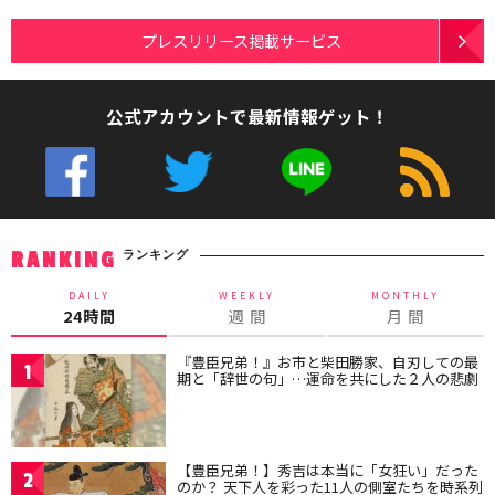
プレスリリース掲載サービス
公式アカウントで最新情報ゲット！
ランキング
RANKING
DAILY
WEEKLY
MONTHLY
24時間
週 間
月 間
『豊臣兄弟！』お市と柴田勝家、自刃しての最
1
期と「辞世の句」…運命を共にした２人の悲劇
【豊臣兄弟！】秀吉は本当に「女狂い」だった
2
のか？ 天下人を彩った11人の側室たちを時系列