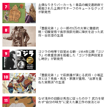
土偶なりきりパーカーも！青森の縄文遺跡群で
7
発掘された土偶がモチーフのキュートなグッズ
が新発売
『豊臣兄弟！』小一郎の5万の大軍に徹底抗
8
戦！切腹覚悟で長宗我部元親に降伏を迫った武
将・谷忠澄の生涯
ゴジラの咆哮で目覚める朝…1954年公開『ゴジ
9
ラ』の貴重音源を搭載した「ゴジラ音声目覚ま
し時計」が新発売
『豊臣兄弟！』で萩原護が演じる武将・小堀正
10
次とは？秀長・秀吉・家康が重用、“出家を重
ねた実務派”の生涯
なぜ浅井の旧臣は秀吉に従ったのか？ 武力を使
11
わず“自分の味方”に変えた裏工作の技法とは