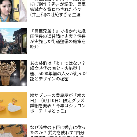
ほぼ創作？秀吉が溺愛、豊臣
家滅亡を背負わされた茶々
(井上和)の壮絶すぎる生涯
『豊臣兄弟！』で描かれた織
田信長の道普請は史実？信長
が実施した街道整備の施策を
紹介
あの装飾は「炎」ではない？
縄文時代の国宝・火焔型土
器、5000年前の人々が刻んだ
謎とデザインの秘密
鳩サブレーの豊島屋が『鳩の
日』（8月10日）限定グッズ
詳細を発表！今年はシリコン
ポーチ「はとっこ」
なぜ浅井の旧臣は秀吉に従っ
たのか？ 武力を使わず“自分