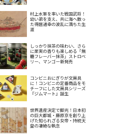
村上水軍を率いた戦国武将！
幼い弟を支え、共に海へ散っ
た得居通幸の波乱に満ちた生
涯
しっかり抹茶の味わい、さら
に果実の香りも楽しめる「無
糖フレーバー抹茶」ストロベ
リー、マンゴー新発売
コンビニおにぎりが文房具
に！コンビニの定番商品をモ
チーフにした文房具シリーズ
『ジムマート』誕生
世界遺産決定で脚光！日本初
の巨大都城・藤原京を創り上
げた知られざる女帝・持統天
皇の凄絶な執念