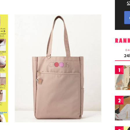
RAN
DA
2
1
2