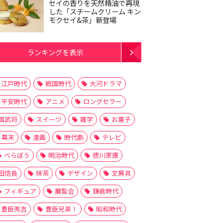
セイの香りを天然精油で再現
した「スチームクリーム キン
モクセイ&茶」新登場
ランキングを表示
江戸時代
戦国時代
大河ドラマ
平安時代
アニメ
ロングセラー
国武将
スイーツ
雑学
お菓子
幕末
漫画
時代劇
テレビ
べらぼう
明治時代
徳川家康
田信長
抹茶
デザイン
文房具
フィギュア
展覧会
鎌倉時代
豊臣秀吉
豊臣兄弟！
昭和時代