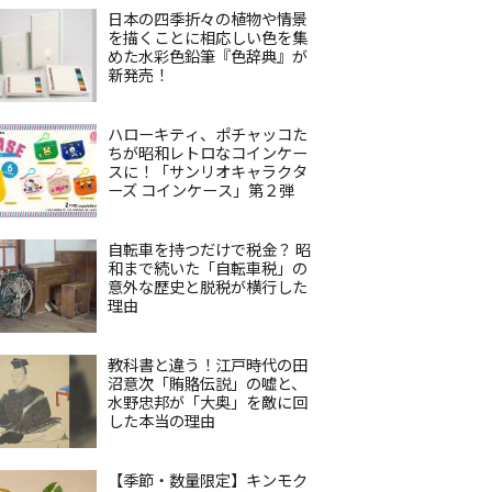
日本の四季折々の植物や情景
を描くことに相応しい色を集
めた水彩色鉛筆『色辞典』が
新発売！
ハローキティ、ポチャッコた
ちが昭和レトロなコインケー
スに！「サンリオキャラクタ
ーズ コインケース」第２弾
自転車を持つだけで税金？ 昭
和まで続いた「自転車税」の
意外な歴史と脱税が横行した
理由
教科書と違う！江戸時代の田
沼意次「賄賂伝説」の嘘と、
水野忠邦が「大奥」を敵に回
した本当の理由
【季節・数量限定】キンモク