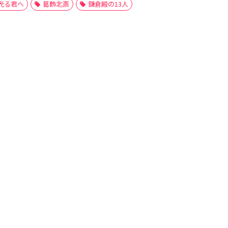
光る君へ
葛飾北斎
鎌倉殿の13人