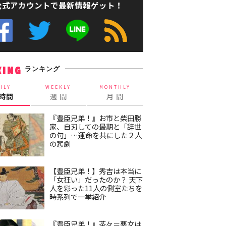
公式アカウントで最新情報ゲット！
ランキング
KING
ILY
WEEKLY
MONTHLY
4時間
週 間
月 間
『豊臣兄弟！』お市と柴田勝
家、自刃しての最期と「辞世
の句」…運命を共にした２人
の悲劇
【豊臣兄弟！】秀吉は本当に
「女狂い」だったのか？ 天下
人を彩った11人の側室たちを
時系列で一挙紹介
『豊臣兄弟！』茶々＝悪女は