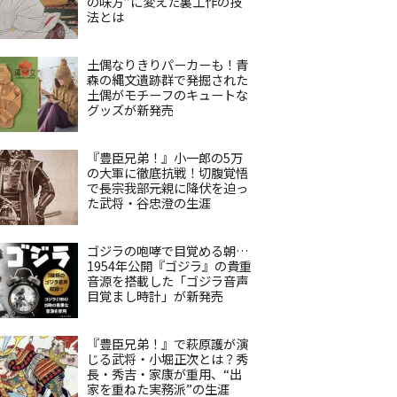
の味方”に変えた裏工作の技
法とは
土偶なりきりパーカーも！青
森の縄文遺跡群で発掘された
土偶がモチーフのキュートな
グッズが新発売
『豊臣兄弟！』小一郎の5万
の大軍に徹底抗戦！切腹覚悟
で長宗我部元親に降伏を迫っ
た武将・谷忠澄の生涯
ゴジラの咆哮で目覚める朝…
1954年公開『ゴジラ』の貴重
音源を搭載した「ゴジラ音声
目覚まし時計」が新発売
『豊臣兄弟！』で萩原護が演
じる武将・小堀正次とは？秀
長・秀吉・家康が重用、“出
家を重ねた実務派”の生涯