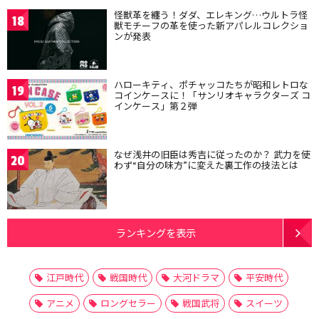
怪獣革を纏う！ダダ、エレキング…ウルトラ怪
18
獣モチーフの革を使った新アパレルコレクショ
ンが発表
ハローキティ、ポチャッコたちが昭和レトロな
19
コインケースに！「サンリオキャラクターズ コ
インケース」第２弾
なぜ浅井の旧臣は秀吉に従ったのか？ 武力を使
20
わず“自分の味方”に変えた裏工作の技法とは
ランキングを表示
江戸時代
戦国時代
大河ドラマ
平安時代
アニメ
ロングセラー
戦国武将
スイーツ