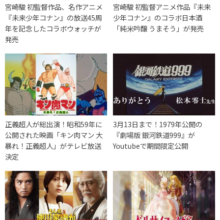
宮崎駿 初監督作品、名作アニメ
宮崎駿 初監督アニメ作品『未来
『未来少年コナン』の放送45周
少年コナン』のコラボ日本酒
年を記念したコラボウォッチが
「純米吟醸 うまそう」が発売
発売
正義超人が総出演！昭和59年に
3月13日まで！1979年公開の
公開された映画「キン肉マン 大
『劇場版 銀河鉄道999』が
暴れ！正義超人」がテレビ放送
Youtubeで期間限定公開
決定