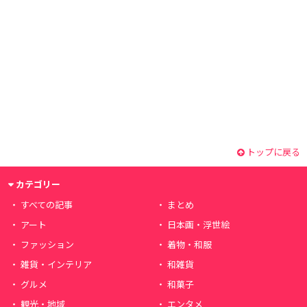
トップに戻る
カテゴリー
すべての記事
まとめ
アート
日本画・浮世絵
ファッション
着物・和服
雑貨・インテリア
和雑貨
グルメ
和菓子
観光・地域
エンタメ