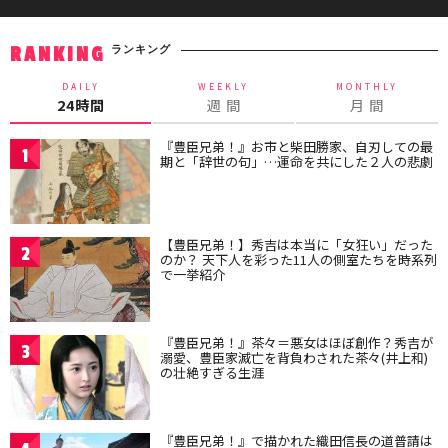
ランキング
RANKING
DAILY
WEEKLY
MONTHLY
24時間
週 間
月 間
『豊臣兄弟！』お市と柴田勝家、自刃しての最
1
期と「辞世の句」…運命を共にした２人の悲劇
【豊臣兄弟！】秀吉は本当に「女狂い」だった
2
のか？ 天下人を彩った11人の側室たちを時系列
で一挙紹介
『豊臣兄弟！』茶々＝悪女はほぼ創作？秀吉が
3
溺愛、豊臣家滅亡を背負わされた茶々(井上和)
の壮絶すぎる生涯
『豊臣兄弟！』で描かれた織田信長の道普請は