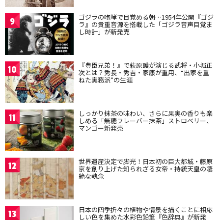
ゴジラの咆哮で目覚める朝…1954年公開『ゴジ
9
ラ』の貴重音源を搭載した「ゴジラ音声目覚ま
し時計」が新発売
『豊臣兄弟！』で萩原護が演じる武将・小堀正
10
次とは？秀長・秀吉・家康が重用、“出家を重
ねた実務派”の生涯
しっかり抹茶の味わい、さらに果実の香りも楽
11
しめる「無糖フレーバー抹茶」ストロベリー、
マンゴー新発売
世界遺産決定で脚光！日本初の巨大都城・藤原
12
京を創り上げた知られざる女帝・持統天皇の凄
絶な執念
日本の四季折々の植物や情景を描くことに相応
13
しい色を集めた水彩色鉛筆『色辞典』が新発