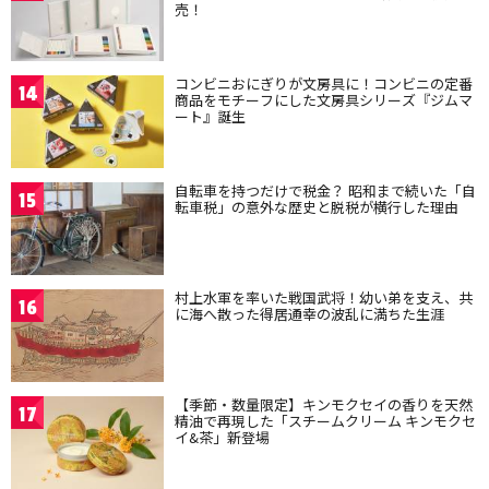
売！
コンビニおにぎりが文房具に！コンビニの定番
14
商品をモチーフにした文房具シリーズ『ジムマ
ート』誕生
自転車を持つだけで税金？ 昭和まで続いた「自
15
転車税」の意外な歴史と脱税が横行した理由
村上水軍を率いた戦国武将！幼い弟を支え、共
16
に海へ散った得居通幸の波乱に満ちた生涯
【季節・数量限定】キンモクセイの香りを天然
17
精油で再現した「スチームクリーム キンモクセ
イ&茶」新登場