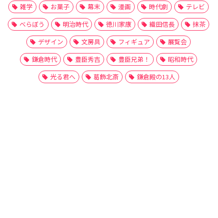
雑学
お菓子
幕末
漫画
時代劇
テレビ
べらぼう
明治時代
徳川家康
織田信長
抹茶
デザイン
文房具
フィギュア
展覧会
鎌倉時代
豊臣秀吉
豊臣兄弟！
昭和時代
光る君へ
葛飾北斎
鎌倉殿の13人