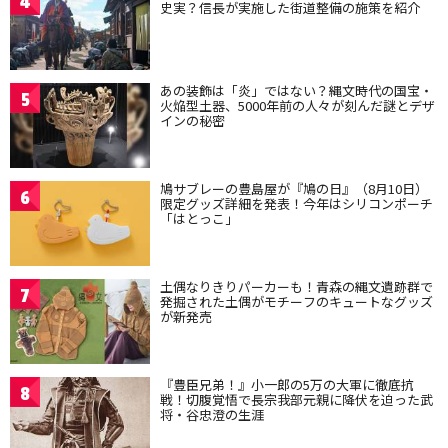
4
史実？信長が実施した街道整備の施策を紹介
あの装飾は「炎」ではない？縄文時代の国宝・
5
火焔型土器、5000年前の人々が刻んだ謎とデザ
インの秘密
鳩サブレーの豊島屋が『鳩の日』（8月10日）
6
限定グッズ詳細を発表！今年はシリコンポーチ
「はとっこ」
土偶なりきりパーカーも！青森の縄文遺跡群で
7
発掘された土偶がモチーフのキュートなグッズ
が新発売
『豊臣兄弟！』小一郎の5万の大軍に徹底抗
8
戦！切腹覚悟で長宗我部元親に降伏を迫った武
将・谷忠澄の生涯