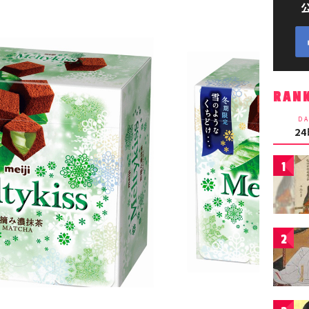
RAN
DA
2
1
2