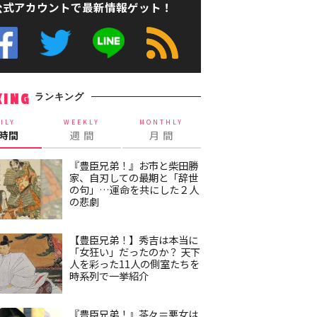
公式アカウントで最新情報ゲット！
ランキング
KING
ILY
WEEKLY
MONTHLY
4時間
週 間
月 間
『豊臣兄弟！』お市と柴田勝
家、自刃しての最期と「辞世
の句」…運命を共にした２人
の悲劇
【豊臣兄弟！】秀吉は本当に
「女狂い」だったのか？ 天下
人を彩った11人の側室たちを
時系列で一挙紹介
『豊臣兄弟！』茶々＝悪女は