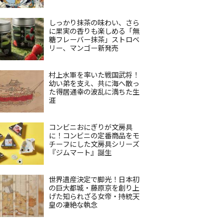
しっかり抹茶の味わい、さら
に果実の香りも楽しめる「無
糖フレーバー抹茶」ストロベ
リー、マンゴー新発売
村上水軍を率いた戦国武将！
幼い弟を支え、共に海へ散っ
た得居通幸の波乱に満ちた生
涯
コンビニおにぎりが文房具
に！コンビニの定番商品をモ
チーフにした文房具シリーズ
『ジムマート』誕生
世界遺産決定で脚光！日本初
の巨大都城・藤原京を創り上
げた知られざる女帝・持統天
皇の凄絶な執念