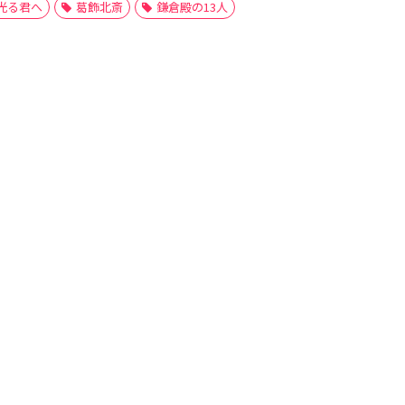
光る君へ
葛飾北斎
鎌倉殿の13人