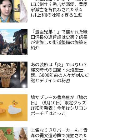
ほぼ創作？秀吉が溺愛、豊臣
家滅亡を背負わされた茶々
(井上和)の壮絶すぎる生涯
『豊臣兄弟！』で描かれた織
田信長の道普請は史実？信長
が実施した街道整備の施策を
紹介
あの装飾は「炎」ではない？
縄文時代の国宝・火焔型土
器、5000年前の人々が刻んだ
謎とデザインの秘密
鳩サブレーの豊島屋が『鳩の
日』（8月10日）限定グッズ
詳細を発表！今年はシリコン
ポーチ「はとっこ」
土偶なりきりパーカーも！青
森の縄文遺跡群で発掘された