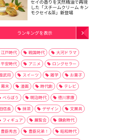
セイの香りを天然精油で再現
した「スチームクリーム キン
モクセイ&茶」新登場
ランキングを表示
江戸時代
戦国時代
大河ドラマ
平安時代
アニメ
ロングセラー
国武将
スイーツ
雑学
お菓子
幕末
漫画
時代劇
テレビ
べらぼう
明治時代
徳川家康
田信長
抹茶
デザイン
文房具
フィギュア
展覧会
鎌倉時代
豊臣秀吉
豊臣兄弟！
昭和時代