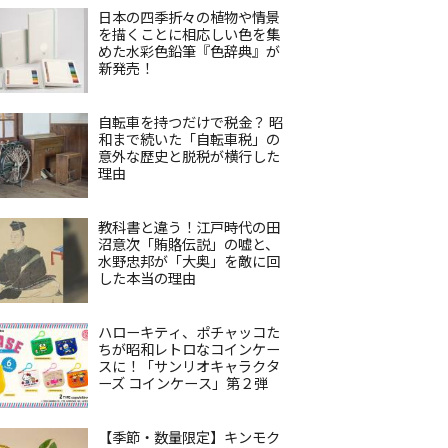
日本の四季折々の植物や情景
を描くことに相応しい色を集
めた水彩色鉛筆『色辞典』が
新発売！
自転車を持つだけで税金？ 昭
和まで続いた「自転車税」の
意外な歴史と脱税が横行した
理由
教科書と違う！江戸時代の田
沼意次「賄賂伝説」の嘘と、
水野忠邦が「大奥」を敵に回
した本当の理由
ハローキティ、ポチャッコた
ちが昭和レトロなコインケー
スに！「サンリオキャラクタ
ーズ コインケース」第２弾
【季節・数量限定】キンモク