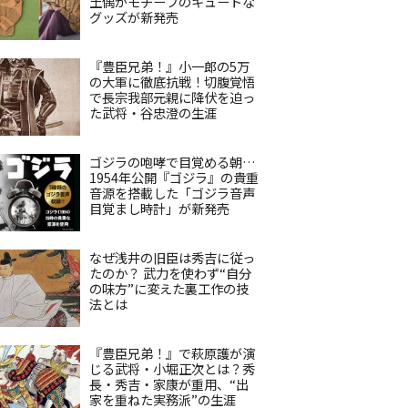
土偶がモチーフのキュートな
グッズが新発売
『豊臣兄弟！』小一郎の5万
の大軍に徹底抗戦！切腹覚悟
で長宗我部元親に降伏を迫っ
た武将・谷忠澄の生涯
ゴジラの咆哮で目覚める朝…
1954年公開『ゴジラ』の貴重
音源を搭載した「ゴジラ音声
目覚まし時計」が新発売
なぜ浅井の旧臣は秀吉に従っ
たのか？ 武力を使わず“自分
の味方”に変えた裏工作の技
法とは
『豊臣兄弟！』で萩原護が演
じる武将・小堀正次とは？秀
長・秀吉・家康が重用、“出
家を重ねた実務派”の生涯