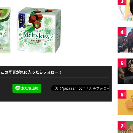
3
4
5
この写真が気に入ったらフォロー！
6
7